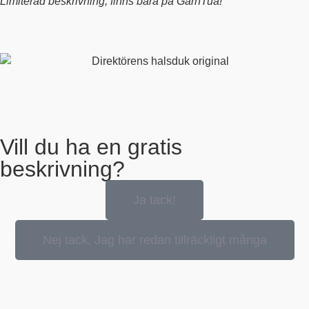
Limiterad beskrivning, finns bara på GarnTua!
Vill du ha en gratis
beskrivning?
Ja tack!
Nej tack, Jag har redan tillräckligt många