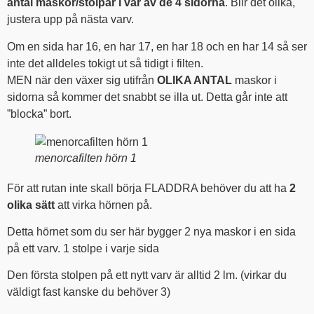
antal maskor/stolpar i var av de 4 sidorna
. Blir det olika,
justera upp på nästa varv.
Om en sida har 16, en har 17, en har 18 och en har 14 så ser
inte det alldeles tokigt ut så tidigt i filten.
MEN när den växer sig utifrån
OLIKA ANTAL
maskor i
sidorna så kommer det snabbt se illa ut. Detta går inte att
”blocka” bort.
menorcafilten hörn 1
För att rutan inte skall börja FLADDRA behöver du att ha
2
olika sätt
att virka hörnen på.
Detta hörnet som du ser här bygger 2 nya maskor i en sida
på ett varv. 1 stolpe i varje sida
Den första stolpen på ett nytt varv är alltid 2 lm. (virkar du
väldigt fast kanske du behöver 3)