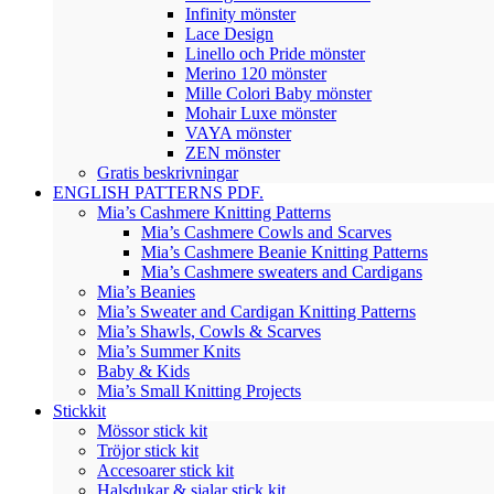
Infinity mönster
Lace Design
Linello och Pride mönster
Merino 120 mönster
Mille Colori Baby mönster
Mohair Luxe mönster
VAYA mönster
ZEN mönster
Gratis beskrivningar
ENGLISH PATTERNS PDF.
Mia’s Cashmere Knitting Patterns
Mia’s Cashmere Cowls and Scarves
Mia’s Cashmere Beanie Knitting Patterns
Mia’s Cashmere sweaters and Cardigans
Mia’s Beanies
Mia’s Sweater and Cardigan Knitting Patterns
Mia’s Shawls, Cowls & Scarves
Mia’s Summer Knits
Baby & Kids
Mia’s Small Knitting Projects
Stickkit
Mössor stick kit
Tröjor stick kit
Accesoarer stick kit
Halsdukar & sjalar stick kit