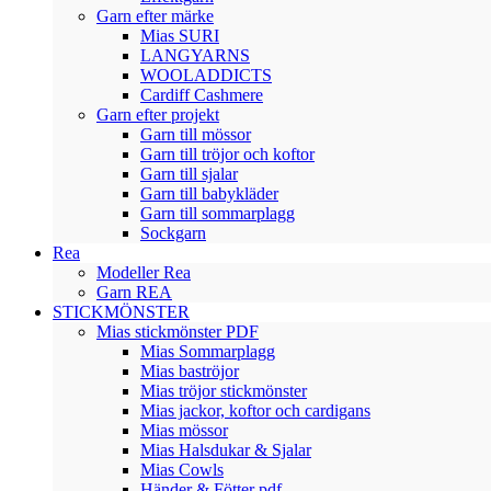
Garn efter märke
Mias SURI
LANGYARNS
WOOLADDICTS
Cardiff Cashmere
Garn efter projekt
Garn till mössor
Garn till tröjor och koftor
Garn till sjalar
Garn till babykläder
Garn till sommarplagg
Sockgarn
Rea
Modeller Rea
Garn REA
STICKMÖNSTER
Mias stickmönster PDF
Mias Sommarplagg
Mias baströjor
Mias tröjor stickmönster
Mias jackor, koftor och cardigans
Mias mössor
Mias Halsdukar & Sjalar
Mias Cowls
Händer & Fötter pdf