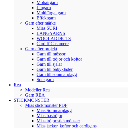
Mohairgarn
Lingarn
Multifärgat garn
Effektgarn
Garn efter märke
Mias SURI
LANGYARNS
WOOLADDICTS
Cardiff Cashmere
Garn efter projekt
Garn till mössor
Garn till tröjor och koftor
Garn till sjalar
Garn till babykläder
Garn till sommarplagg
Sockgarn
Rea
Modeller Rea
Garn REA
STICKMÖNSTER
Mias stickmönster PDF
Mias Sommarplagg
Mias baströjor
Mias tröjor stickmönster
Mias jackor, koftor och cardigans