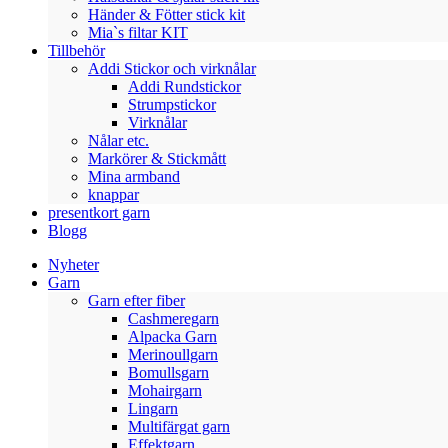
Händer & Fötter stick kit
Mia`s filtar KIT
Tillbehör
Addi Stickor och virknålar
Addi Rundstickor
Strumpstickor
Virknålar
Nålar etc.
Markörer & Stickmått
Mina armband
knappar
presentkort garn
Blogg
Nyheter
Garn
Garn efter fiber
Cashmeregarn
Alpacka Garn
Merinoullgarn
Bomullsgarn
Mohairgarn
Lingarn
Multifärgat garn
Effektgarn