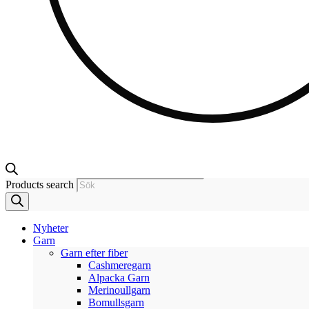
Products search
Nyheter
Garn
Garn efter fiber
Cashmeregarn
Alpacka Garn
Merinoullgarn
Bomullsgarn