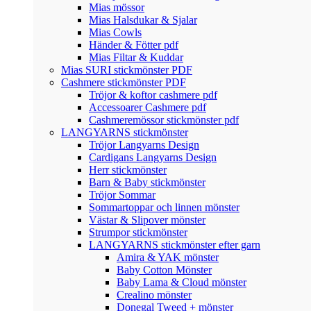
Mias mössor
Mias Halsdukar & Sjalar
Mias Cowls
Händer & Fötter pdf
Mias Filtar & Kuddar
Mias SURI stickmönster PDF
Cashmere stickmönster PDF
Tröjor & koftor cashmere pdf
Accessoarer Cashmere pdf
Cashmeremössor stickmönster pdf
LANGYARNS stickmönster
Tröjor Langyarns Design
Cardigans Langyarns Design
Herr stickmönster
Barn & Baby stickmönster
Tröjor Sommar
Sommartoppar och linnen mönster
Västar & Slipover mönster
Strumpor stickmönster
LANGYARNS stickmönster efter garn
Amira & YAK mönster
Baby Cotton Mönster
Baby Lama & Cloud mönster
Crealino mönster
Donegal Tweed + mönster