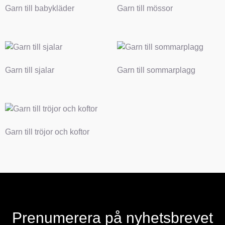
Garn till babykläder
Garn till mössor
Garn till sjalar
Garn till sommarplagg
Garn till tröjor och koftor
Prenumerera på nyhetsbrevet