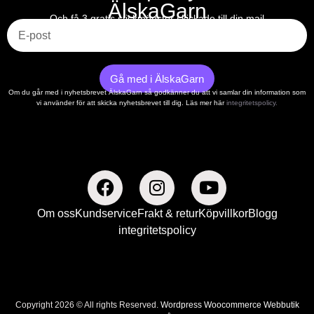
ÄlskaGarn
E-post
Och få 3 gratis stickmönster skickade till din mail
Gå med i ÄlskaGarn
Om du går med i nyhetsbrevet ÄlskaGarn så godkänner du att vi samlar din information som
vi använder för att skicka nyhetsbrevet till dig. Läs mer här
integritetspolicy.
Om oss
Kundservice
Frakt & retur
Köpvillkor
Blogg
integritetspolicy
Copyright 2026 © All rights Reserved.
Wordpress Woocommerce Webbutik