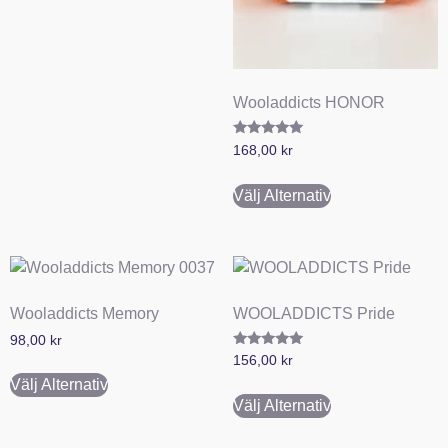
Wooladdicts HONOR
Betygsatt
168,00
kr
5.00
av 5
Välj Alternativ
Wooladdicts Memory
WOOLADDICTS Pride
98,00
kr
Betygsatt
156,00
kr
5.00
av 5
Välj Alternativ
Välj Alternativ