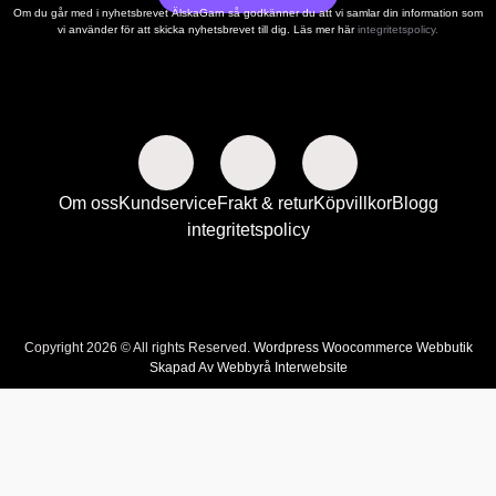
Om du går med i nyhetsbrevet ÄlskaGarn så godkänner du att vi samlar din information som
vi använder för att skicka nyhetsbrevet till dig. Läs mer här
integritetspolicy.
Om oss
Kundservice
Frakt & retur
Köpvillkor
Blogg
integritetspolicy
Copyright 2026 © All rights Reserved.
Wordpress Woocommerce Webbutik
Skapad Av Webbyrå Interwebsite