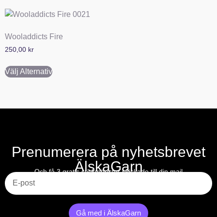
Wooladdicts Fire
250,00
kr
Välj Alternativ
Prenumerera på nyhetsbrevet
ÄlskaGarn
E-post
Och få 3 gratis stickmönster skickade till din mail
Gå med i ÄlskaGarn