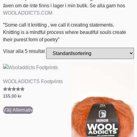
även om de inte finns i lager i min butik. Se alla garn hos
WOOLADDICTS.COM
”Some call it knitting , we call it creating statements.
Knitting is a mindful process where beautiful souls create
their purest form of poetry”
Visar alla 5 resultat
WOOLADDICTS Footprints
Betygsatt
155,00
kr
5.00
av 5
Välj Alternativ