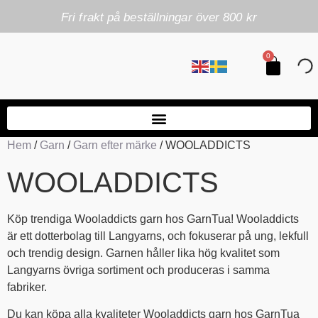
Fri frakt på beställningar över 800 kr
0
Hem
/
Garn
/
Garn efter märke
/ WOOLADDICTS
WOOLADDICTS
Köp trendiga Wooladdicts garn hos GarnTua! Wooladdicts
är ett dotterbolag till Langyarns, och fokuserar på ung, lekfull
och trendig design. Garnen håller lika hög kvalitet som
Langyarns övriga sortiment och produceras i samma
fabriker.
Du kan köpa alla kvaliteter Wooladdicts garn hos GarnTua