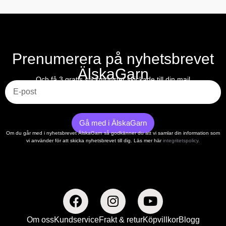
Prenumerera på nyhetsbrevet
ÄlskaGarn
E-post
Och få 3 gratis stickmönster skickade till din mail
Gå med i ÄlskaGarn
Om du går med i nyhetsbrevet ÄlskaGarn så godkänner du att vi samlar din information som
vi använder för att skicka nyhetsbrevet till dig. Läs mer här
integritetspolicy.
Om oss
Kundservice
Frakt & retur
Köpvillkor
Blogg