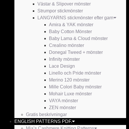
Västar & Slipover mönster
Strumpor stickmönster
LANGYARNS stickmönster efter garn
Amira & YAK mönster
Baby Cotton Mönster
Baby Lama & Cloud mönster
Crealino mönster
Donegal Tweed + mönster
Infinity mönster
Lace Design
Linello och Pride mönster
Merino 120 mönster
Mille Colori Baby mönster
Mohair Luxe mönster
VAYA mönster
ZEN mönster
Gratis beskrivningar
ENGLISH PATTERNS PDF.
Mia’s Cashmere Knitting Patterns