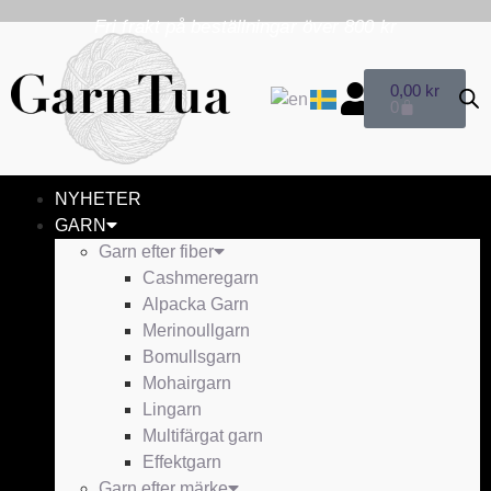
Fri frakt på beställningar över 800 kr
0,00
kr
0
NYHETER
GARN
Garn efter fiber
Cashmeregarn
Alpacka Garn
Merinoullgarn
Bomullsgarn
Mohairgarn
Lingarn
Multifärgat garn
Effektgarn
Garn efter märke