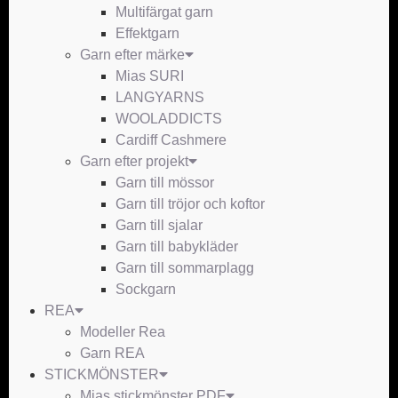
Multifärgat garn
Effektgarn
Garn efter märke
Mias SURI
LANGYARNS
WOOLADDICTS
Cardiff Cashmere
Garn efter projekt
Garn till mössor
Garn till tröjor och koftor
Garn till sjalar
Garn till babykläder
Garn till sommarplagg
Sockgarn
REA
Modeller Rea
Garn REA
STICKMÖNSTER
Mias stickmönster PDF