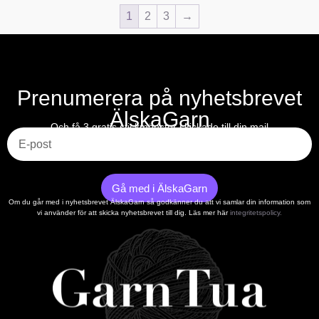
1
2
3
→
Prenumerera på nyhetsbrevet
ÄlskaGarn
E-post
Och få 3 gratis stickmönster skickade till din mail
Gå med i ÄlskaGarn
Om du går med i nyhetsbrevet ÄlskaGarn så godkänner du att vi samlar din information som
vi använder för att skicka nyhetsbrevet till dig. Läs mer här
integritetspolicy.