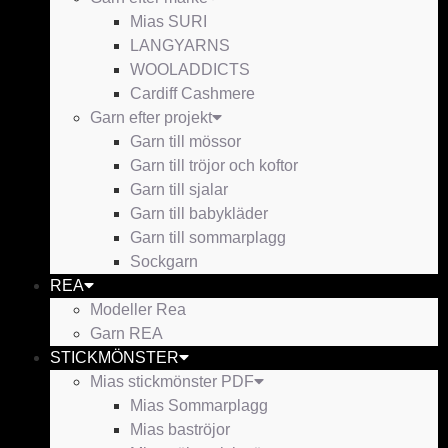
Mias SURI
LANGYARNS
WOOLADDICTS
Cardiff Cashmere
Garn efter projekt
Garn till mössor
Garn till tröjor och koftor
Garn till sjalar
Garn till babykläder
Garn till sommarplagg
Sockgarn
REA
Modeller Rea
Garn REA
STICKMÖNSTER
Mias stickmönster PDF
Mias Sommarplagg
Mias baströjor