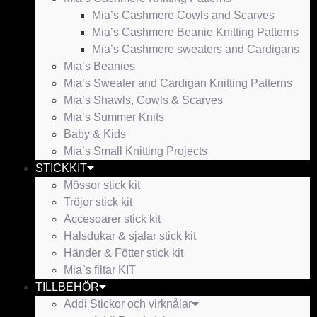
Mia’s Cashmere Cowls and Scarves
Mia’s Cashmere Beanie Knitting Patterns
Mia’s Cashmere sweaters and Cardigans
Mia’s Beanies
Mia’s Sweater and Cardigan Knitting Patterns
Mia’s Shawls, Cowls & Scarves
Mia’s Summer Knits
Baby & Kids
Mia’s Small Knitting Projects
STICKKIT
Mössor stick kit
Tröjor stick kit
Accesoarer stick kit
Halsdukar & sjalar stick kit
Händer & Fötter stick kit
Mia`s filtar KIT
TILLBEHÖR
Addi Stickor och virknålar