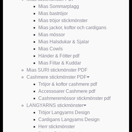
Mias Sommarplagg
Mias baströjor
Mias tröjor stickmönster
Mias jackor, koftor och cardigans
Mias mössor
Mias Halsdukar & Sjalar
Mias Cowls
Händer & Fötter pdf
Mias Filtar & Kuddar
Mias SURI stickmönster PDF
Cashmere stickmönster PDF
Tröjor & koftor cashmere pdf
Accessoarer Cashmere pdf
Cashmeremössor stickmönster pdf
LANGYARNS stickmönster
Tröjor Langyarns Design
Cardigans Langyarns Design
Herr stickmönster