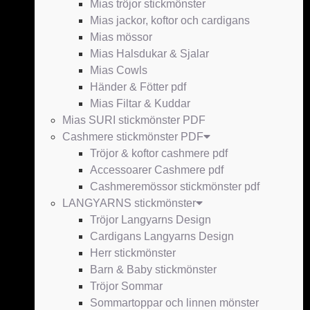
Mias tröjor stickmönster
Mias jackor, koftor och cardigans
Mias mössor
Mias Halsdukar & Sjalar
Mias Cowls
Händer & Fötter pdf
Mias Filtar & Kuddar
Mias SURI stickmönster PDF
Cashmere stickmönster PDF
Tröjor & koftor cashmere pdf
Accessoarer Cashmere pdf
Cashmeremössor stickmönster pdf
LANGYARNS stickmönster
Tröjor Langyarns Design
Cardigans Langyarns Design
Herr stickmönster
Barn & Baby stickmönster
Tröjor Sommar
Sommartoppar och linnen mönster