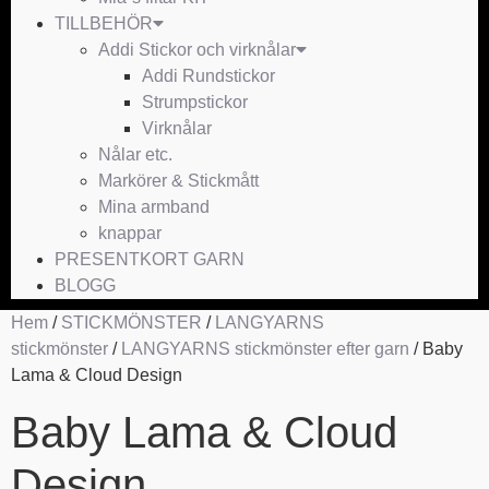
TILLBEHÖR
Addi Stickor och virknålar
Addi Rundstickor
Strumpstickor
Virknålar
Nålar etc.
Markörer & Stickmått
Mina armband
knappar
PRESENTKORT GARN
BLOGG
Hem
/
STICKMÖNSTER
/
LANGYARNS
stickmönster
/
LANGYARNS stickmönster efter garn
/ Baby
Lama & Cloud Design
Baby Lama & Cloud
Design