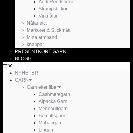
Addi Rundstickor
Strumpstickor
Virknålar
Nålar etc.
Markörer & Stickmått
Mina armband
knappar
PRESENTKORT GARN
BLOGG
NYHETER
GARN
Garn efter fiber
Cashmeregarn
Alpacka Garn
Merinoullgarn
Bomullsgarn
Mohairgarn
Lingarn