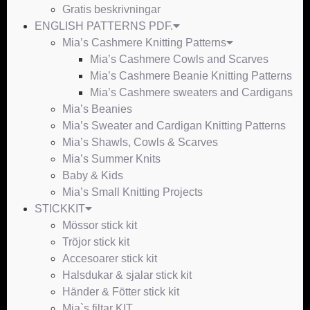
Gratis beskrivningar
ENGLISH PATTERNS PDF.
Mia’s Cashmere Knitting Patterns
Mia’s Cashmere Cowls and Scarves
Mia’s Cashmere Beanie Knitting Patterns
Mia’s Cashmere sweaters and Cardigans
Mia’s Beanies
Mia’s Sweater and Cardigan Knitting Patterns
Mia’s Shawls, Cowls & Scarves
Mia’s Summer Knits
Baby & Kids
Mia’s Small Knitting Projects
STICKKIT
Mössor stick kit
Tröjor stick kit
Accesoarer stick kit
Halsdukar & sjalar stick kit
Händer & Fötter stick kit
Mia`s filtar KIT