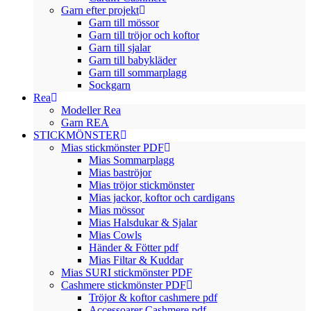
Garn efter projekt
Garn till mössor
Garn till tröjor och koftor
Garn till sjalar
Garn till babykläder
Garn till sommarplagg
Sockgarn
Rea
Modeller Rea
Garn REA
STICKMÖNSTER
Mias stickmönster PDF
Mias Sommarplagg
Mias baströjor
Mias tröjor stickmönster
Mias jackor, koftor och cardigans
Mias mössor
Mias Halsdukar & Sjalar
Mias Cowls
Händer & Fötter pdf
Mias Filtar & Kuddar
Mias SURI stickmönster PDF
Cashmere stickmönster PDF
Tröjor & koftor cashmere pdf
Accessoarer Cashmere pdf