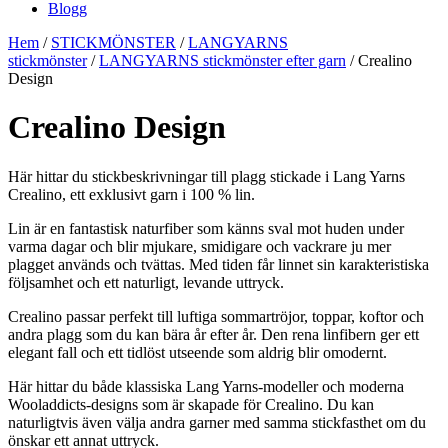
Blogg
Hem
/
STICKMÖNSTER
/
LANGYARNS
stickmönster
/
LANGYARNS stickmönster efter garn
/ Crealino
Design
Crealino Design
Här hittar du stickbeskrivningar till plagg stickade i Lang Yarns
Crealino, ett exklusivt garn i 100 % lin.
Lin är en fantastisk naturfiber som känns sval mot huden under
varma dagar och blir mjukare, smidigare och vackrare ju mer
plagget används och tvättas. Med tiden får linnet sin karakteristiska
följsamhet och ett naturligt, levande uttryck.
Crealino passar perfekt till luftiga sommartröjor, toppar, koftor och
andra plagg som du kan bära år efter år. Den rena linfibern ger ett
elegant fall och ett tidlöst utseende som aldrig blir omodernt.
Här hittar du både klassiska Lang Yarns-modeller och moderna
Wooladdicts-designs som är skapade för Crealino. Du kan
naturligtvis även välja andra garner med samma stickfasthet om du
önskar ett annat uttryck.