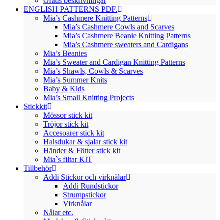
Gratis beskrivningar
ENGLISH PATTERNS PDF.
Mia’s Cashmere Knitting Patterns
Mia’s Cashmere Cowls and Scarves
Mia’s Cashmere Beanie Knitting Patterns
Mia’s Cashmere sweaters and Cardigans
Mia’s Beanies
Mia’s Sweater and Cardigan Knitting Patterns
Mia’s Shawls, Cowls & Scarves
Mia’s Summer Knits
Baby & Kids
Mia’s Small Knitting Projects
Stickkit
Mössor stick kit
Tröjor stick kit
Accesoarer stick kit
Halsdukar & sjalar stick kit
Händer & Fötter stick kit
Mia`s filtar KIT
Tillbehör
Addi Stickor och virknålar
Addi Rundstickor
Strumpstickor
Virknålar
Nålar etc.