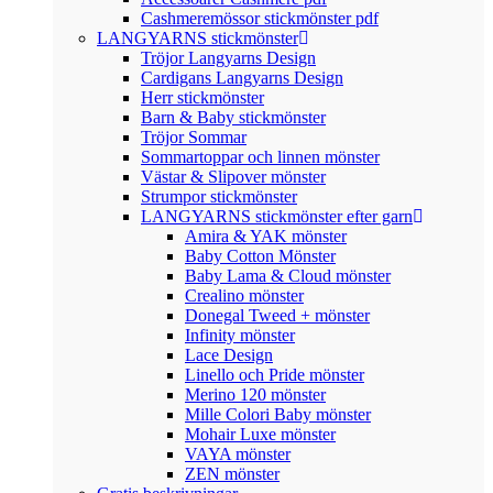
Cashmeremössor stickmönster pdf
LANGYARNS stickmönster
Tröjor Langyarns Design
Cardigans Langyarns Design
Herr stickmönster
Barn & Baby stickmönster
Tröjor Sommar
Sommartoppar och linnen mönster
Västar & Slipover mönster
Strumpor stickmönster
LANGYARNS stickmönster efter garn
Amira & YAK mönster
Baby Cotton Mönster
Baby Lama & Cloud mönster
Crealino mönster
Donegal Tweed + mönster
Infinity mönster
Lace Design
Linello och Pride mönster
Merino 120 mönster
Mille Colori Baby mönster
Mohair Luxe mönster
VAYA mönster
ZEN mönster