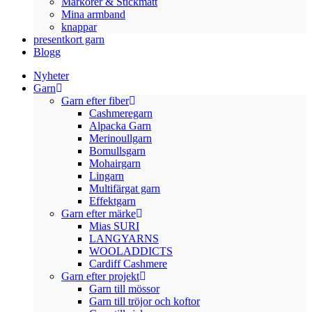
Markörer & Stickmått
Mina armband
knappar
presentkort garn
Blogg
Nyheter
Garn
Garn efter fiber
Cashmeregarn
Alpacka Garn
Merinoullgarn
Bomullsgarn
Mohairgarn
Lingarn
Multifärgat garn
Effektgarn
Garn efter märke
Mias SURI
LANGYARNS
WOOLADDICTS
Cardiff Cashmere
Garn efter projekt
Garn till mössor
Garn till tröjor och koftor