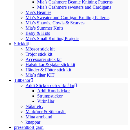
Mia’s Cashmere Beanie Knitting Patterns
Mia’s Cashmere sweaters and Cardigans
Mia’s Beanies
Mia’s Sweater and Cardigan Knitting Patterns
Mia’s Shawls, Cowls & Scarves
Mia’s Summer Knits
Baby & Kids
Mia’s Small Knitting Projects
Stickkit
Mössor stick kit
Tröjor stick kit
Accesoarer stick kit
Halsdukar & sjalar stick kit
Händer & Fötter stick kit
Mia`s filtar KIT
Tillbehör
Addi Stickor och virknålar
Addi Rundstickor
Strumpstickor
Virknålar
Nålar etc.
Markörer & Stickmått
Mina armband
knappar
presentkort garn