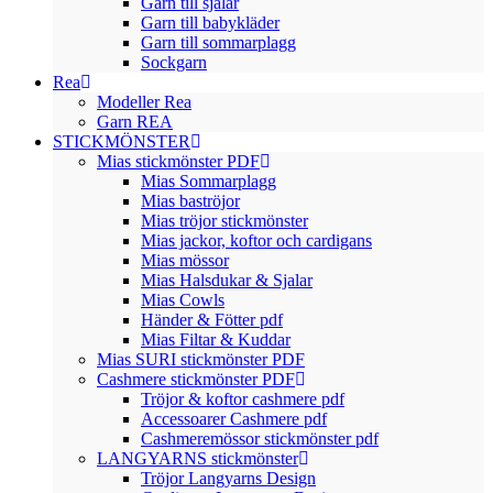
Garn till sjalar
Garn till babykläder
Garn till sommarplagg
Sockgarn
Rea
Modeller Rea
Garn REA
STICKMÖNSTER
Mias stickmönster PDF
Mias Sommarplagg
Mias baströjor
Mias tröjor stickmönster
Mias jackor, koftor och cardigans
Mias mössor
Mias Halsdukar & Sjalar
Mias Cowls
Händer & Fötter pdf
Mias Filtar & Kuddar
Mias SURI stickmönster PDF
Cashmere stickmönster PDF
Tröjor & koftor cashmere pdf
Accessoarer Cashmere pdf
Cashmeremössor stickmönster pdf
LANGYARNS stickmönster
Tröjor Langyarns Design