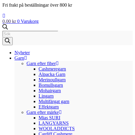
Hoppa
Fri frakt på beställningar över 800 kr
till
innehåll
0,00
kr
0
Varukorg
Products
search
Nyheter
Garn
Garn efter fiber
Cashmeregarn
Alpacka Garn
Merinoullgarn
Bomullsgarn
Mohairgarn
Lingarn
Multifärgat garn
Effektgarn
Garn efter märke
Mias SURI
LANGYARNS
WOOLADDICTS
Cardiff Cashmere