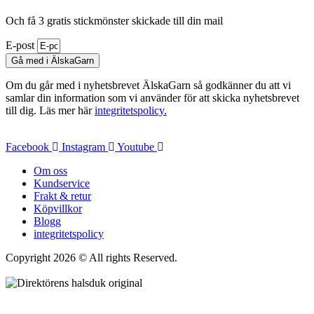
Och få 3 gratis stickmönster skickade till din mail
E-post
Gå med i ÄlskaGarn
Om du går med i nyhetsbrevet ÄlskaGarn så godkänner du att vi
samlar din information som vi använder för att skicka nyhetsbrevet
till dig. Läs mer här
integritetspolicy.
Facebook
Instagram
Youtube
Om oss
Kundservice
Frakt & retur
Köpvillkor
Blogg
integritetspolicy
Copyright 2026 © All rights Reserved.
Wordpress Woocommerce
Webbutik Skapad Av Webbyrå Interwebsite