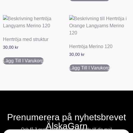
Herrtröja med struktur
Herrtröja Merino 120
30,00
kr
30,00
kr
Lägg Till I Varukorg
Lägg Till I Varukorg
Prenumerera på nyhetsbrevet
ÄlskaGarn
E-post
Och få 3 gratis stickmönster skickade till din mail