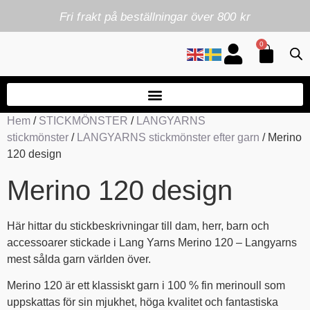
Fri frakt på beställningar över 800 kr
0
Hem
/
STICKMÖNSTER
/
LANGYARNS
stickmönster
/
LANGYARNS stickmönster efter garn
/ Merino
120 design
Merino 120 design
Här hittar du stickbeskrivningar till dam, herr, barn och
accessoarer stickade i Lang Yarns Merino 120 – Langyarns
mest sålda garn världen över.
Merino 120 är ett klassiskt garn i 100 % fin merinoull som
uppskattas för sin mjukhet, höga kvalitet och fantastiska