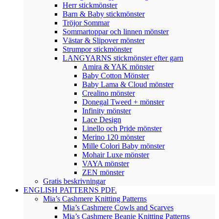
Herr stickmönster
Barn & Baby stickmönster
Tröjor Sommar
Sommartoppar och linnen mönster
Västar & Slipover mönster
Strumpor stickmönster
LANGYARNS stickmönster efter garn
Amira & YAK mönster
Baby Cotton Mönster
Baby Lama & Cloud mönster
Crealino mönster
Donegal Tweed + mönster
Infinity mönster
Lace Design
Linello och Pride mönster
Merino 120 mönster
Mille Colori Baby mönster
Mohair Luxe mönster
VAYA mönster
ZEN mönster
Gratis beskrivningar
ENGLISH PATTERNS PDF.
Mia’s Cashmere Knitting Patterns
Mia’s Cashmere Cowls and Scarves
Mia’s Cashmere Beanie Knitting Patterns