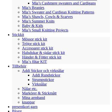
Mia’s Cashmere sweaters and Cardigans
Mia’s Beanies
Mia’s Sweater and Cardigan Knitting Patterns
Mia’s Shawls, Cowls & Scarves
Mia’s Summer Knits
Baby & Kids
Mia’s Small Knitting Projects
Stickkit
Mössor stick kit
Tröjor stick kit
Accesoarer stick kit
Halsdukar & sjalar stick kit
Händer & Fötter stick kit
Mia`s filtar KIT
Tillbehör
Addi Stickor och virknålar
Addi Rundstickor
Strumpstickor
Virknålar
Nålar etc.
Markörer & Stickmått
Mina armband
knappar
presentkort garn
Blogg