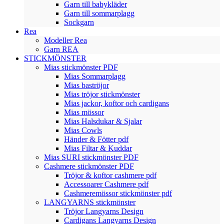
Garn till babykläder
Garn till sommarplagg
Sockgarn
Rea
Modeller Rea
Garn REA
STICKMÖNSTER
Mias stickmönster PDF
Mias Sommarplagg
Mias baströjor
Mias tröjor stickmönster
Mias jackor, koftor och cardigans
Mias mössor
Mias Halsdukar & Sjalar
Mias Cowls
Händer & Fötter pdf
Mias Filtar & Kuddar
Mias SURI stickmönster PDF
Cashmere stickmönster PDF
Tröjor & koftor cashmere pdf
Accessoarer Cashmere pdf
Cashmeremössor stickmönster pdf
LANGYARNS stickmönster
Tröjor Langyarns Design
Cardigans Langyarns Design