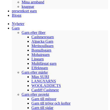
Mina armband
knappar
presentkort garn
Blogg
Nyheter
Garn
Garn efter fiber
Cashmeregarn
Alpacka Garn
Merinoullgarn
Bomullsgarn
Mohairgarn
Lingarn
Multifärgat garn
Effektgarn
Garn efter märke
Mias SURI
LANGYARNS
WOOLADDICTS
Cardiff Cashmere
Garn efter projekt
Garn till mössor
Garn till tröjor och koftor
Garn till sjalar