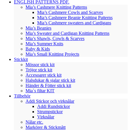
ENGLISH PATTERNS PDF.
Mia’s Cashmere Knitting Patterns
Mia’s Cashmere Cowls and Scarves
Mia’s Cashmere Beanie Knitting Patterns
Mia’s Cashmere sweaters and Cardigans
Mia’s Beanies
Mia’s Sweater and Cardigan Knitting Patterns
Mia’s Shawls, Cowls & Scarves
Mia’s Summer Knits
Baby & Kids
Mia’s Small Knitting Projects
Stickkit
Mössor stick kit
Tröjor stick kit
Accesoarer stick kit
Halsdukar & sjalar stick kit
Händer & Fötter stick kit
Mia`s filtar KIT
Tillbehör
Addi Stickor och virknålar
Addi Rundstickor
Strumpstickor
Virknålar
Nålar etc.
Markörer & Stickmått