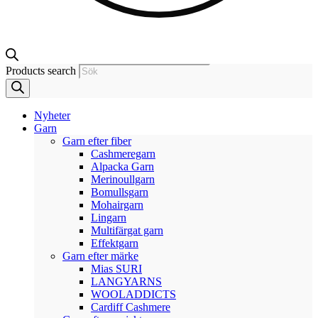
Products search
Nyheter
Garn
Garn efter fiber
Cashmeregarn
Alpacka Garn
Merinoullgarn
Bomullsgarn
Mohairgarn
Lingarn
Multifärgat garn
Effektgarn
Garn efter märke
Mias SURI
LANGYARNS
WOOLADDICTS
Cardiff Cashmere