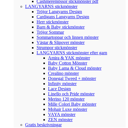
Cashmeremössor stickmönster pdf
LANGYARNS stickmönster
Tröjor Langyarns Design
Cardigans Langyarns Design
Herr stickmönster
Barn & Baby stickmönster
Tröjor Sommar
Sommartoppar och linnen mönster
Västar & Slipover mönster
Strumpor stickmönster
LANGYARNS stickmönster efter garn
Amira & YAK mönster
Baby Cotton Mönster
Baby Lama & Cloud mönster
Crealino mönster
Donegal Tweed + mönster
Infinity mönster
Lace Design
Linello och Pride mönster
Merino 120 mönster
Mille Colori Baby mönster
Mohair Luxe mönster
VAYA mönster
ZEN mönster
Gratis beskrivningar