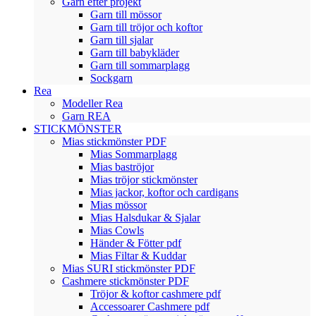
Garn efter projekt
Garn till mössor
Garn till tröjor och koftor
Garn till sjalar
Garn till babykläder
Garn till sommarplagg
Sockgarn
Rea
Modeller Rea
Garn REA
STICKMÖNSTER
Mias stickmönster PDF
Mias Sommarplagg
Mias baströjor
Mias tröjor stickmönster
Mias jackor, koftor och cardigans
Mias mössor
Mias Halsdukar & Sjalar
Mias Cowls
Händer & Fötter pdf
Mias Filtar & Kuddar
Mias SURI stickmönster PDF
Cashmere stickmönster PDF
Tröjor & koftor cashmere pdf
Accessoarer Cashmere pdf