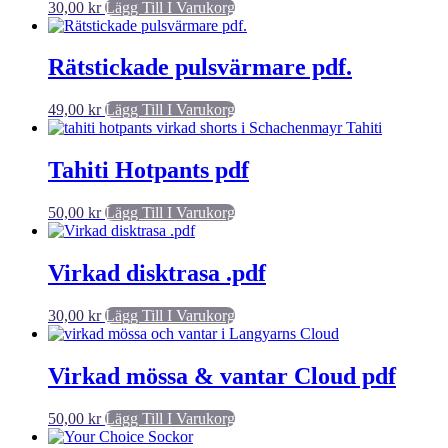
30,00
kr
Lägg Till I Varukorg
Rätstickade pulsvärmare pdf.
49,00
kr
Lägg Till I Varukorg
Tahiti Hotpants pdf
50,00
kr
Lägg Till I Varukorg
Virkad disktrasa .pdf
30,00
kr
Lägg Till I Varukorg
Virkad mössa & vantar Cloud pdf
50,00
kr
Lägg Till I Varukorg