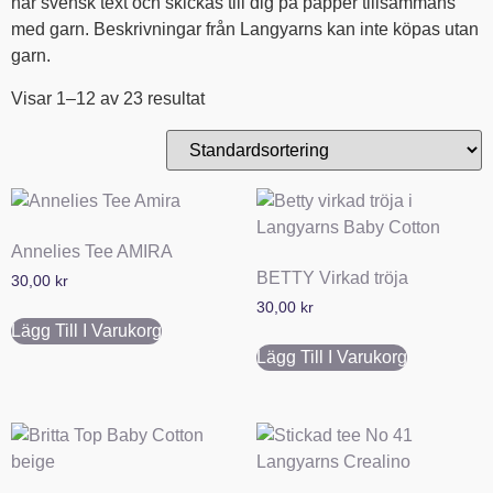
har svensk text och skickas till dig på papper tillsammans
med garn. Beskrivningar från Langyarns kan inte köpas utan
garn.
Visar 1–12 av 23 resultat
Annelies Tee AMIRA
BETTY Virkad tröja
30,00
kr
30,00
kr
Lägg Till I Varukorg
Lägg Till I Varukorg