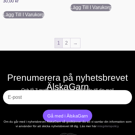
30,00
kr
Lägg Till I Varukorg
Lägg Till I Varukorg
1
2
→
Prenumerera på nyhetsbrevet
ÄlskaGarn
E-post
Och få 3 gratis stickmönster skickade till din mail
Gå med i ÄlskaGarn
Om du går med i nyhetsbrevet ÄlskaGarn så godkänner du att vi samlar din information som
vi använder för att skicka nyhetsbrevet till dig. Läs mer här
integritetspolicy.