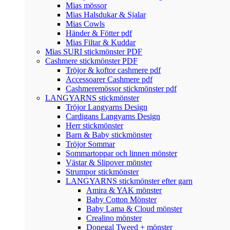
Mias mössor
Mias Halsdukar & Sjalar
Mias Cowls
Händer & Fötter pdf
Mias Filtar & Kuddar
Mias SURI stickmönster PDF
Cashmere stickmönster PDF
Tröjor & koftor cashmere pdf
Accessoarer Cashmere pdf
Cashmeremössor stickmönster pdf
LANGYARNS stickmönster
Tröjor Langyarns Design
Cardigans Langyarns Design
Herr stickmönster
Barn & Baby stickmönster
Tröjor Sommar
Sommartoppar och linnen mönster
Västar & Slipover mönster
Strumpor stickmönster
LANGYARNS stickmönster efter garn
Amira & YAK mönster
Baby Cotton Mönster
Baby Lama & Cloud mönster
Crealino mönster
Donegal Tweed + mönster