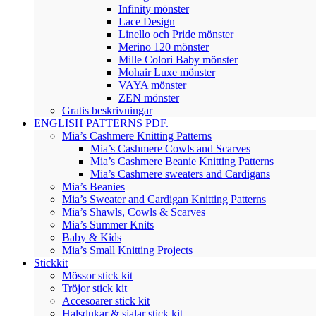
Infinity mönster
Lace Design
Linello och Pride mönster
Merino 120 mönster
Mille Colori Baby mönster
Mohair Luxe mönster
VAYA mönster
ZEN mönster
Gratis beskrivningar
ENGLISH PATTERNS PDF.
Mia’s Cashmere Knitting Patterns
Mia’s Cashmere Cowls and Scarves
Mia’s Cashmere Beanie Knitting Patterns
Mia’s Cashmere sweaters and Cardigans
Mia’s Beanies
Mia’s Sweater and Cardigan Knitting Patterns
Mia’s Shawls, Cowls & Scarves
Mia’s Summer Knits
Baby & Kids
Mia’s Small Knitting Projects
Stickkit
Mössor stick kit
Tröjor stick kit
Accesoarer stick kit
Halsdukar & sjalar stick kit