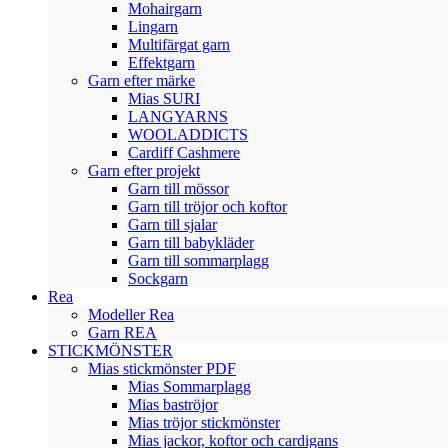
Mohairgarn
Lingarn
Multifärgat garn
Effektgarn
Garn efter märke
Mias SURI
LANGYARNS
WOOLADDICTS
Cardiff Cashmere
Garn efter projekt
Garn till mössor
Garn till tröjor och koftor
Garn till sjalar
Garn till babykläder
Garn till sommarplagg
Sockgarn
Rea
Modeller Rea
Garn REA
STICKMÖNSTER
Mias stickmönster PDF
Mias Sommarplagg
Mias baströjor
Mias tröjor stickmönster
Mias jackor, koftor och cardigans