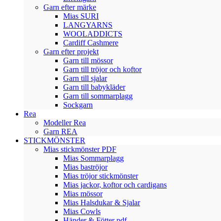
Garn efter märke
Mias SURI
LANGYARNS
WOOLADDICTS
Cardiff Cashmere
Garn efter projekt
Garn till mössor
Garn till tröjor och koftor
Garn till sjalar
Garn till babykläder
Garn till sommarplagg
Sockgarn
Rea
Modeller Rea
Garn REA
STICKMÖNSTER
Mias stickmönster PDF
Mias Sommarplagg
Mias baströjor
Mias tröjor stickmönster
Mias jackor, koftor och cardigans
Mias mössor
Mias Halsdukar & Sjalar
Mias Cowls
Händer & Fötter pdf