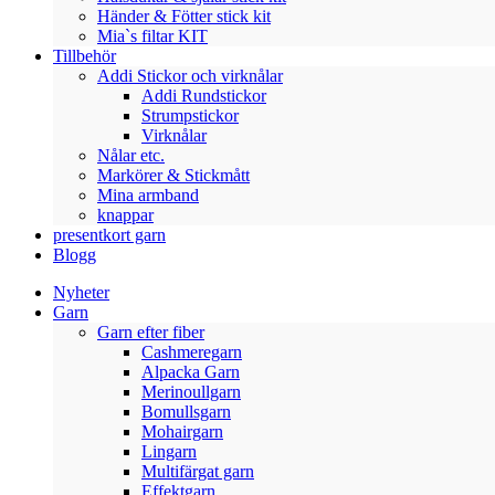
Händer & Fötter stick kit
Mia`s filtar KIT
Tillbehör
Addi Stickor och virknålar
Addi Rundstickor
Strumpstickor
Virknålar
Nålar etc.
Markörer & Stickmått
Mina armband
knappar
presentkort garn
Blogg
Nyheter
Garn
Garn efter fiber
Cashmeregarn
Alpacka Garn
Merinoullgarn
Bomullsgarn
Mohairgarn
Lingarn
Multifärgat garn
Effektgarn