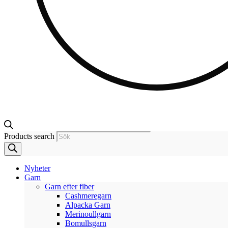
Products search
Nyheter
Garn
Garn efter fiber
Cashmeregarn
Alpacka Garn
Merinoullgarn
Bomullsgarn