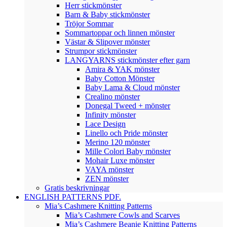
Herr stickmönster
Barn & Baby stickmönster
Tröjor Sommar
Sommartoppar och linnen mönster
Västar & Slipover mönster
Strumpor stickmönster
LANGYARNS stickmönster efter garn
Amira & YAK mönster
Baby Cotton Mönster
Baby Lama & Cloud mönster
Crealino mönster
Donegal Tweed + mönster
Infinity mönster
Lace Design
Linello och Pride mönster
Merino 120 mönster
Mille Colori Baby mönster
Mohair Luxe mönster
VAYA mönster
ZEN mönster
Gratis beskrivningar
ENGLISH PATTERNS PDF.
Mia’s Cashmere Knitting Patterns
Mia’s Cashmere Cowls and Scarves
Mia’s Cashmere Beanie Knitting Patterns