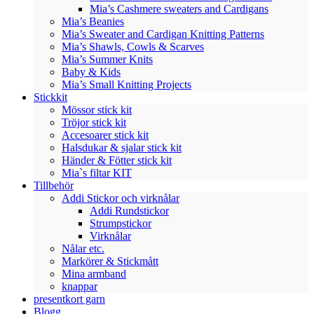
Mia’s Cashmere sweaters and Cardigans
Mia’s Beanies
Mia’s Sweater and Cardigan Knitting Patterns
Mia’s Shawls, Cowls & Scarves
Mia’s Summer Knits
Baby & Kids
Mia’s Small Knitting Projects
Stickkit
Mössor stick kit
Tröjor stick kit
Accesoarer stick kit
Halsdukar & sjalar stick kit
Händer & Fötter stick kit
Mia`s filtar KIT
Tillbehör
Addi Stickor och virknålar
Addi Rundstickor
Strumpstickor
Virknålar
Nålar etc.
Markörer & Stickmått
Mina armband
knappar
presentkort garn
Blogg