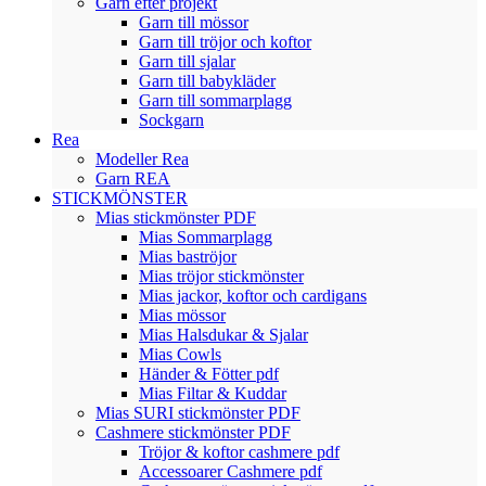
Garn efter projekt
Garn till mössor
Garn till tröjor och koftor
Garn till sjalar
Garn till babykläder
Garn till sommarplagg
Sockgarn
Rea
Modeller Rea
Garn REA
STICKMÖNSTER
Mias stickmönster PDF
Mias Sommarplagg
Mias baströjor
Mias tröjor stickmönster
Mias jackor, koftor och cardigans
Mias mössor
Mias Halsdukar & Sjalar
Mias Cowls
Händer & Fötter pdf
Mias Filtar & Kuddar
Mias SURI stickmönster PDF
Cashmere stickmönster PDF
Tröjor & koftor cashmere pdf
Accessoarer Cashmere pdf