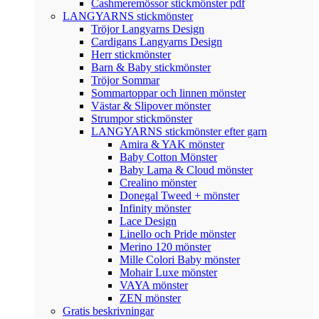
Cashmeremössor stickmönster pdf
LANGYARNS stickmönster
Tröjor Langyarns Design
Cardigans Langyarns Design
Herr stickmönster
Barn & Baby stickmönster
Tröjor Sommar
Sommartoppar och linnen mönster
Västar & Slipover mönster
Strumpor stickmönster
LANGYARNS stickmönster efter garn
Amira & YAK mönster
Baby Cotton Mönster
Baby Lama & Cloud mönster
Crealino mönster
Donegal Tweed + mönster
Infinity mönster
Lace Design
Linello och Pride mönster
Merino 120 mönster
Mille Colori Baby mönster
Mohair Luxe mönster
VAYA mönster
ZEN mönster
Gratis beskrivningar