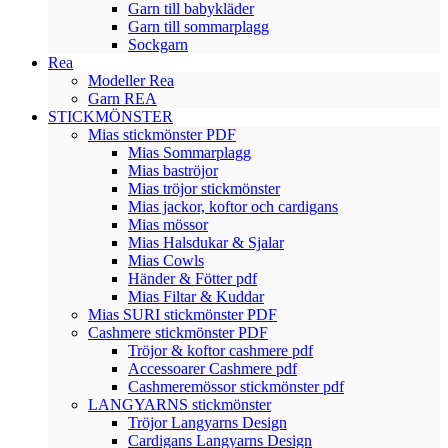
Garn till babykläder
Garn till sommarplagg
Sockgarn
Rea
Modeller Rea
Garn REA
STICKMÖNSTER
Mias stickmönster PDF
Mias Sommarplagg
Mias baströjor
Mias tröjor stickmönster
Mias jackor, koftor och cardigans
Mias mössor
Mias Halsdukar & Sjalar
Mias Cowls
Händer & Fötter pdf
Mias Filtar & Kuddar
Mias SURI stickmönster PDF
Cashmere stickmönster PDF
Tröjor & koftor cashmere pdf
Accessoarer Cashmere pdf
Cashmeremössor stickmönster pdf
LANGYARNS stickmönster
Tröjor Langyarns Design
Cardigans Langyarns Design