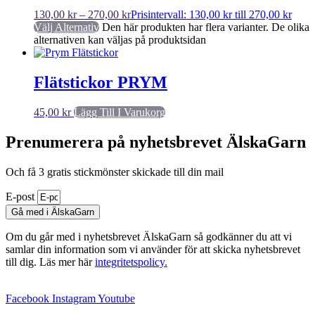
130,00
kr
–
270,00
kr
Prisintervall: 130,00 kr till 270,00 kr
Välj Alternativ
Den här produkten har flera varianter. De olika
alternativen kan väljas på produktsidan
Flätstickor PRYM
45,00
kr
Lägg Till I Varukorg
Prenumerera på nyhetsbrevet ÄlskaGarn
Och få 3 gratis stickmönster skickade till din mail
E-post
Gå med i ÄlskaGarn
Om du går med i nyhetsbrevet ÄlskaGarn så godkänner du att vi
samlar din information som vi använder för att skicka nyhetsbrevet
till dig. Läs mer här
integritetspolicy.
Facebook
Instagram
Youtube