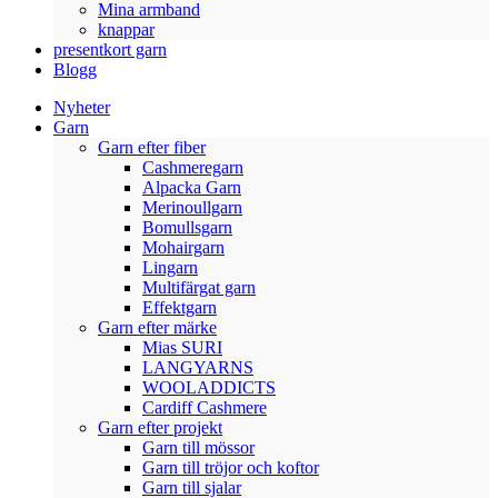
Mina armband
knappar
presentkort garn
Blogg
Nyheter
Garn
Garn efter fiber
Cashmeregarn
Alpacka Garn
Merinoullgarn
Bomullsgarn
Mohairgarn
Lingarn
Multifärgat garn
Effektgarn
Garn efter märke
Mias SURI
LANGYARNS
WOOLADDICTS
Cardiff Cashmere
Garn efter projekt
Garn till mössor
Garn till tröjor och koftor
Garn till sjalar