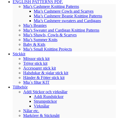
ENGLISH PATTERNS PDF.
Mia’s Cashmere Knitting Patterns
Mia’s Cashmere Cowls and Scarves
Mia’s Cashmere Beanie Knitting Patterns
Mia’s Cashmere sweaters and Cardigans
Mia’s Beanies
Mia’s Sweater and Cardigan Knitting Patterns
Mia’s Shawls, Cowls & Scarves
Mia’s Summer Knits
Baby & Kids
Mia’s Small Knitting Projects
Stickkit
Mössor stick kit
Tröjor stick kit
Accesoarer stick kit
Halsdukar & sjalar stick kit
Händer & Fötter stick kit
Mia`s filtar KIT
Tillbehör
Addi Stickor och virknålar
Addi Rundstickor
Strumpstickor
Virknålar
Nålar etc.
Markörer & Stickmått