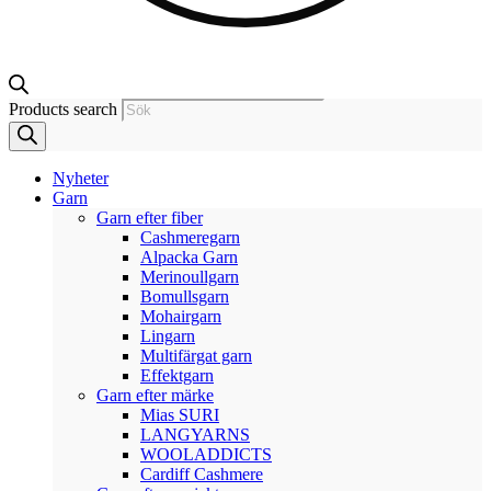
Products search
Nyheter
Garn
Garn efter fiber
Cashmeregarn
Alpacka Garn
Merinoullgarn
Bomullsgarn
Mohairgarn
Lingarn
Multifärgat garn
Effektgarn
Garn efter märke
Mias SURI
LANGYARNS
WOOLADDICTS
Cardiff Cashmere