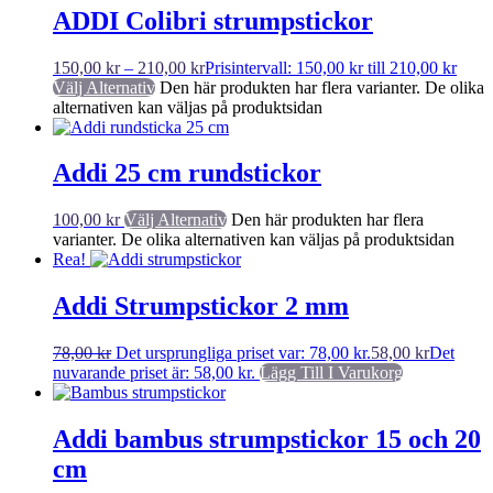
ADDI Colibri strumpstickor
150,00
kr
–
210,00
kr
Prisintervall: 150,00 kr till 210,00 kr
Välj Alternativ
Den här produkten har flera varianter. De olika
alternativen kan väljas på produktsidan
Addi 25 cm rundstickor
100,00
kr
Välj Alternativ
Den här produkten har flera
varianter. De olika alternativen kan väljas på produktsidan
Rea!
Addi Strumpstickor 2 mm
78,00
kr
Det ursprungliga priset var: 78,00 kr.
58,00
kr
Det
nuvarande priset är: 58,00 kr.
Lägg Till I Varukorg
Addi bambus strumpstickor 15 och 20
cm