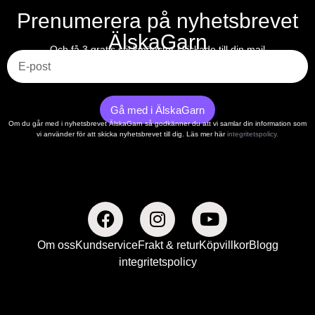
Prenumerera på nyhetsbrevet
ÄlskaGarn
E-post
Och få 3 gratis stickmönster skickade till din mail
Gå med i ÄlskaGarn
Om du går med i nyhetsbrevet ÄlskaGarn så godkänner du att vi samlar din information som
vi använder för att skicka nyhetsbrevet till dig. Läs mer här
integritetspolicy.
Om oss
Kundservice
Frakt & retur
Köpvillkor
Blogg
integritetspolicy