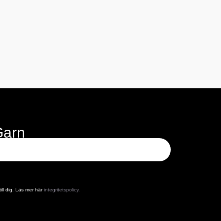
Garn
ill dig. Läs mer här
integritetspolicy.