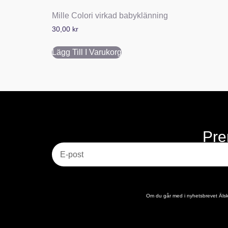
Mille Colori virkad babyklänning
30,00
kr
Lägg Till I Varukorg
Pre
E-post
Om du går med i nyhetsbrevet Älska