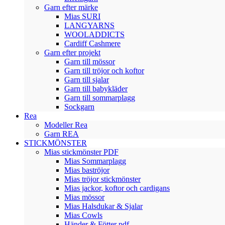
Garn efter märke
Mias SURI
LANGYARNS
WOOLADDICTS
Cardiff Cashmere
Garn efter projekt
Garn till mössor
Garn till tröjor och koftor
Garn till sjalar
Garn till babykläder
Garn till sommarplagg
Sockgarn
Rea
Modeller Rea
Garn REA
STICKMÖNSTER
Mias stickmönster PDF
Mias Sommarplagg
Mias baströjor
Mias tröjor stickmönster
Mias jackor, koftor och cardigans
Mias mössor
Mias Halsdukar & Sjalar
Mias Cowls
Händer & Fötter pdf