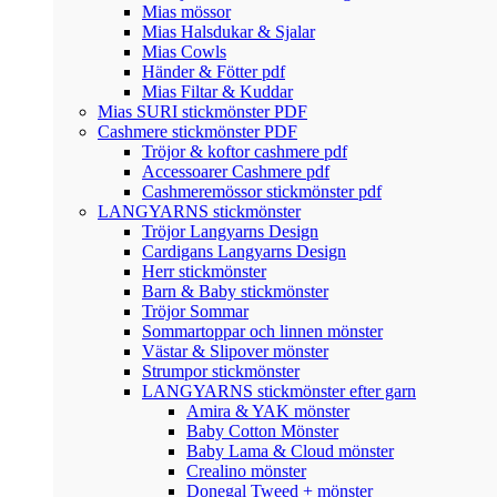
Mias mössor
Mias Halsdukar & Sjalar
Mias Cowls
Händer & Fötter pdf
Mias Filtar & Kuddar
Mias SURI stickmönster PDF
Cashmere stickmönster PDF
Tröjor & koftor cashmere pdf
Accessoarer Cashmere pdf
Cashmeremössor stickmönster pdf
LANGYARNS stickmönster
Tröjor Langyarns Design
Cardigans Langyarns Design
Herr stickmönster
Barn & Baby stickmönster
Tröjor Sommar
Sommartoppar och linnen mönster
Västar & Slipover mönster
Strumpor stickmönster
LANGYARNS stickmönster efter garn
Amira & YAK mönster
Baby Cotton Mönster
Baby Lama & Cloud mönster
Crealino mönster
Donegal Tweed + mönster