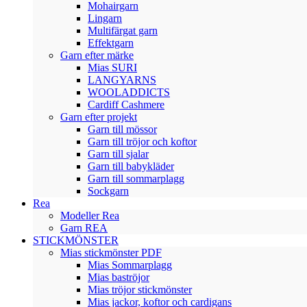
Mohairgarn
Lingarn
Multifärgat garn
Effektgarn
Garn efter märke
Mias SURI
LANGYARNS
WOOLADDICTS
Cardiff Cashmere
Garn efter projekt
Garn till mössor
Garn till tröjor och koftor
Garn till sjalar
Garn till babykläder
Garn till sommarplagg
Sockgarn
Rea
Modeller Rea
Garn REA
STICKMÖNSTER
Mias stickmönster PDF
Mias Sommarplagg
Mias baströjor
Mias tröjor stickmönster
Mias jackor, koftor och cardigans