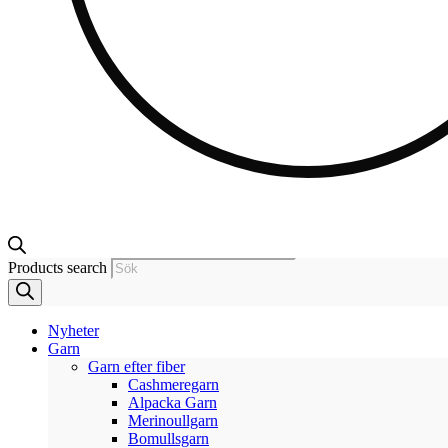
Products search
Nyheter
Garn
Garn efter fiber
Cashmeregarn
Alpacka Garn
Merinoullgarn
Bomullsgarn