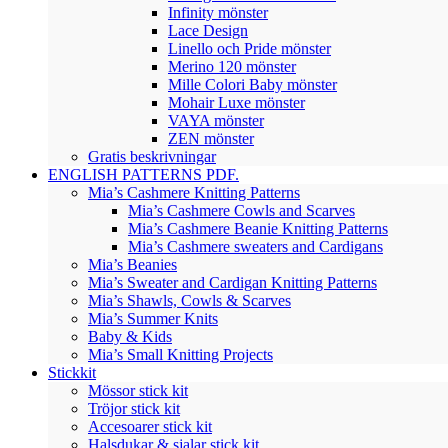
Infinity mönster
Lace Design
Linello och Pride mönster
Merino 120 mönster
Mille Colori Baby mönster
Mohair Luxe mönster
VAYA mönster
ZEN mönster
Gratis beskrivningar
ENGLISH PATTERNS PDF.
Mia’s Cashmere Knitting Patterns
Mia’s Cashmere Cowls and Scarves
Mia’s Cashmere Beanie Knitting Patterns
Mia’s Cashmere sweaters and Cardigans
Mia’s Beanies
Mia’s Sweater and Cardigan Knitting Patterns
Mia’s Shawls, Cowls & Scarves
Mia’s Summer Knits
Baby & Kids
Mia’s Small Knitting Projects
Stickkit
Mössor stick kit
Tröjor stick kit
Accesoarer stick kit
Halsdukar & sjalar stick kit