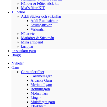
Händer & Fötter stick kit
Mia`s filtar KIT
Tillbehör
Addi Stickor och virknålar
Addi Rundstickor
Strumpstickor
Virknålar
Nålar etc.
Markörer & Stickmått
Mina armband
knappar
presentkort garn
Blogg
Nyheter
Garn
Garn efter fiber
Cashmeregarn
Alpacka Garn
Merinoullgarn
Bomullsgarn
Mohairgarn
Lingarn
Multifärgat garn
Effektgarn