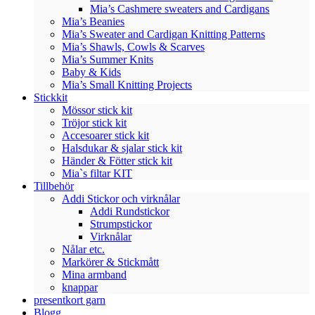
Mia’s Cashmere sweaters and Cardigans
Mia’s Beanies
Mia’s Sweater and Cardigan Knitting Patterns
Mia’s Shawls, Cowls & Scarves
Mia’s Summer Knits
Baby & Kids
Mia’s Small Knitting Projects
Stickkit
Mössor stick kit
Tröjor stick kit
Accesoarer stick kit
Halsdukar & sjalar stick kit
Händer & Fötter stick kit
Mia`s filtar KIT
Tillbehör
Addi Stickor och virknålar
Addi Rundstickor
Strumpstickor
Virknålar
Nålar etc.
Markörer & Stickmått
Mina armband
knappar
presentkort garn
Blogg