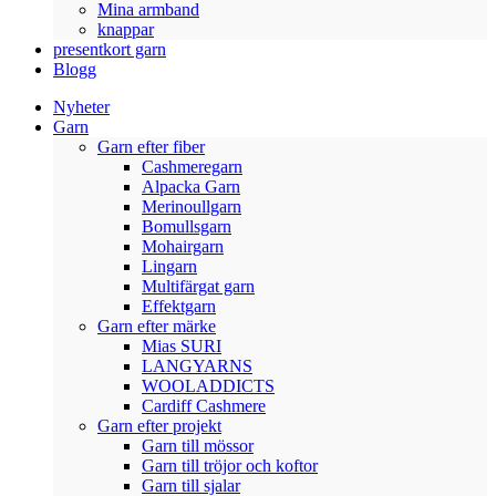
Mina armband
knappar
presentkort garn
Blogg
Nyheter
Garn
Garn efter fiber
Cashmeregarn
Alpacka Garn
Merinoullgarn
Bomullsgarn
Mohairgarn
Lingarn
Multifärgat garn
Effektgarn
Garn efter märke
Mias SURI
LANGYARNS
WOOLADDICTS
Cardiff Cashmere
Garn efter projekt
Garn till mössor
Garn till tröjor och koftor
Garn till sjalar