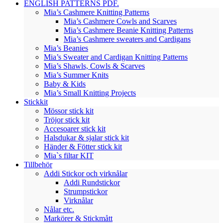
ENGLISH PATTERNS PDF.
Mia’s Cashmere Knitting Patterns
Mia’s Cashmere Cowls and Scarves
Mia’s Cashmere Beanie Knitting Patterns
Mia’s Cashmere sweaters and Cardigans
Mia’s Beanies
Mia’s Sweater and Cardigan Knitting Patterns
Mia’s Shawls, Cowls & Scarves
Mia’s Summer Knits
Baby & Kids
Mia’s Small Knitting Projects
Stickkit
Mössor stick kit
Tröjor stick kit
Accesoarer stick kit
Halsdukar & sjalar stick kit
Händer & Fötter stick kit
Mia`s filtar KIT
Tillbehör
Addi Stickor och virknålar
Addi Rundstickor
Strumpstickor
Virknålar
Nålar etc.
Markörer & Stickmått