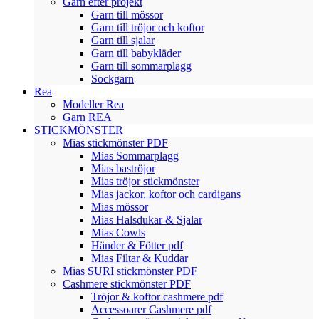
Garn efter projekt
Garn till mössor
Garn till tröjor och koftor
Garn till sjalar
Garn till babykläder
Garn till sommarplagg
Sockgarn
Rea
Modeller Rea
Garn REA
STICKMÖNSTER
Mias stickmönster PDF
Mias Sommarplagg
Mias baströjor
Mias tröjor stickmönster
Mias jackor, koftor och cardigans
Mias mössor
Mias Halsdukar & Sjalar
Mias Cowls
Händer & Fötter pdf
Mias Filtar & Kuddar
Mias SURI stickmönster PDF
Cashmere stickmönster PDF
Tröjor & koftor cashmere pdf
Accessoarer Cashmere pdf