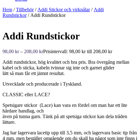
Hem
/
Tillbehör
/
Addi Stickor och virknålar
/
Addi
Rundstickor
/ Addi Rundstickor
Addi Rundstickor
98,00
kr
–
208,00
kr
Prisintervall: 98,00 kr till 208,00 kr
Addi rundstickor, hög kvalitet och bra pris. Bra övergång mellan
kabel och sticka, kabeln tvinnar sig inte och garnet glider
lätt så man får ett jämnt resultat.
Utvecklade och producerade i Tyskland.
CLASSIC eller LACE?
Spetsigare stickor (Lace) kan vara en fördel om man har ett lite
hårdare handlag, och
även på tunna garn. Tänk på att spetsiga stickor kan dela tråden
lättare.
Jag har lagervara lacetip upp till 3,5 mm, och lagervara basic tip från
4 mm, men beställer omgående om du skall ha något som inte finns i