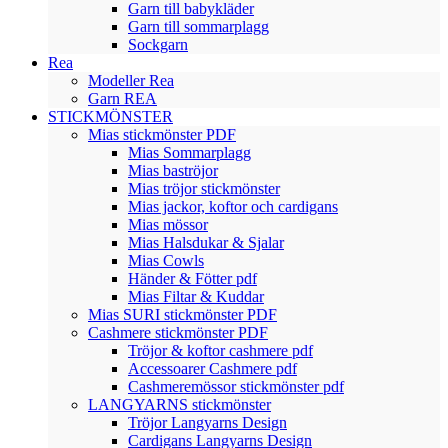
Garn till babykläder
Garn till sommarplagg
Sockgarn
Rea
Modeller Rea
Garn REA
STICKMÖNSTER
Mias stickmönster PDF
Mias Sommarplagg
Mias baströjor
Mias tröjor stickmönster
Mias jackor, koftor och cardigans
Mias mössor
Mias Halsdukar & Sjalar
Mias Cowls
Händer & Fötter pdf
Mias Filtar & Kuddar
Mias SURI stickmönster PDF
Cashmere stickmönster PDF
Tröjor & koftor cashmere pdf
Accessoarer Cashmere pdf
Cashmeremössor stickmönster pdf
LANGYARNS stickmönster
Tröjor Langyarns Design
Cardigans Langyarns Design