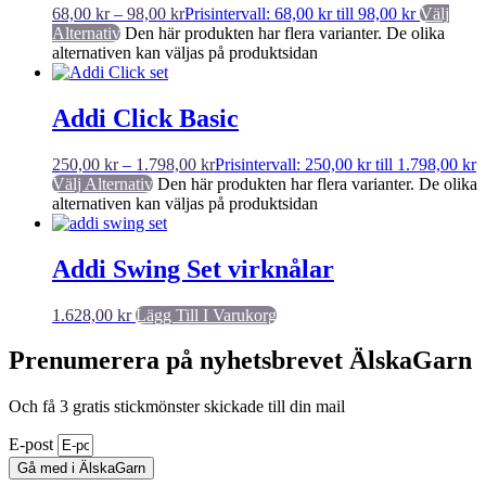
68,00
kr
–
98,00
kr
Prisintervall: 68,00 kr till 98,00 kr
Välj
Alternativ
Den här produkten har flera varianter. De olika
alternativen kan väljas på produktsidan
Addi Click Basic
250,00
kr
–
1.798,00
kr
Prisintervall: 250,00 kr till 1.798,00 kr
Välj Alternativ
Den här produkten har flera varianter. De olika
alternativen kan väljas på produktsidan
Addi Swing Set virknålar
1.628,00
kr
Lägg Till I Varukorg
Prenumerera på nyhetsbrevet ÄlskaGarn
Och få 3 gratis stickmönster skickade till din mail
E-post
Gå med i ÄlskaGarn