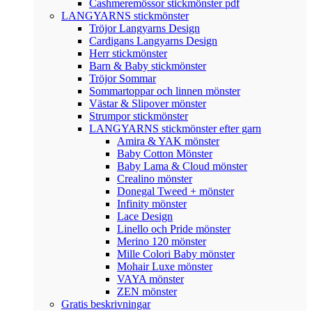
Cashmeremössor stickmönster pdf
LANGYARNS stickmönster
Tröjor Langyarns Design
Cardigans Langyarns Design
Herr stickmönster
Barn & Baby stickmönster
Tröjor Sommar
Sommartoppar och linnen mönster
Västar & Slipover mönster
Strumpor stickmönster
LANGYARNS stickmönster efter garn
Amira & YAK mönster
Baby Cotton Mönster
Baby Lama & Cloud mönster
Crealino mönster
Donegal Tweed + mönster
Infinity mönster
Lace Design
Linello och Pride mönster
Merino 120 mönster
Mille Colori Baby mönster
Mohair Luxe mönster
VAYA mönster
ZEN mönster
Gratis beskrivningar