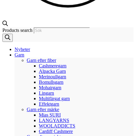
Products search
Nyheter
Garn
Garn efter fiber
Cashmeregarn
Alpacka Garn
Merinoullgarn
Bomullsgarn
Mohairgarn
Lingarn
Multifärgat garn
Effektgarn
Garn efter märke
Mias SURI
LANGYARNS
WOOLADDICTS
Cardiff Cashmere