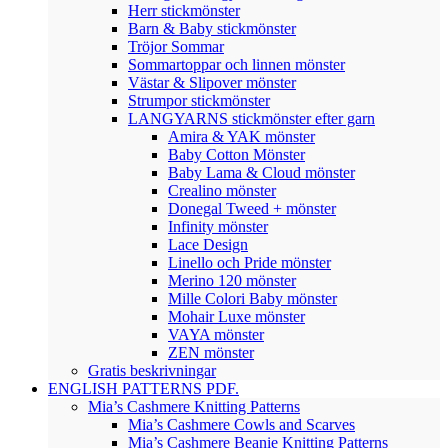
Herr stickmönster
Barn & Baby stickmönster
Tröjor Sommar
Sommartoppar och linnen mönster
Västar & Slipover mönster
Strumpor stickmönster
LANGYARNS stickmönster efter garn
Amira & YAK mönster
Baby Cotton Mönster
Baby Lama & Cloud mönster
Crealino mönster
Donegal Tweed + mönster
Infinity mönster
Lace Design
Linello och Pride mönster
Merino 120 mönster
Mille Colori Baby mönster
Mohair Luxe mönster
VAYA mönster
ZEN mönster
Gratis beskrivningar
ENGLISH PATTERNS PDF.
Mia’s Cashmere Knitting Patterns
Mia’s Cashmere Cowls and Scarves
Mia’s Cashmere Beanie Knitting Patterns