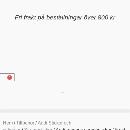
Fri frakt på beställningar över 800 kr
0
Hem
/
Tillbehör
/
Addi Stickor och
virknålar
/
Strumpstickor
/ Addi bambus strumpstickor 15 och