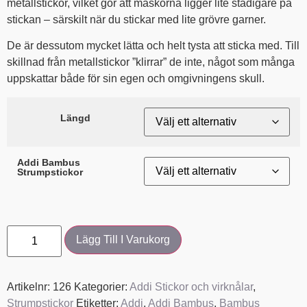
metallstickor, vilket gör att maskorna ligger lite stadigare på
stickan – särskilt när du stickar med lite grövre garner.
De är dessutom mycket lätta och helt tysta att sticka med. Till
skillnad från metallstickor ”klirrar” de inte, något som många
uppskattar både för sin egen och omgivningens skull.
Längd
Addi Bambus
Strumpstickor
Lägg Till I Varukorg
Artikelnr:
126
Kategorier:
Addi Stickor och virknålar
,
Strumpstickor
Etiketter:
Addi
,
Addi Bambus
,
Bambus