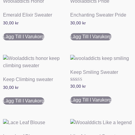
Emerald Elixir Sweater
Enchanting Sweater Pride
30,00
kr
30,00
kr
Lägg Till I Varukorg
Lägg Till I Varukorg
Keep Smiling Sweater
Keep Climbing sweater
Betygsatt
30,00
kr
30,00
kr
5.00
av 5
Lägg Till I Varukorg
Lägg Till I Varukorg