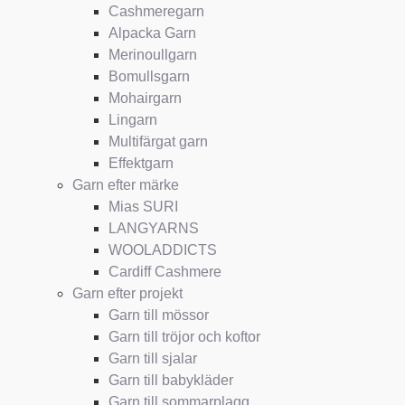
Cashmeregarn
Alpacka Garn
Merinoullgarn
Bomullsgarn
Mohairgarn
Lingarn
Multifärgat garn
Effektgarn
Garn efter märke
Mias SURI
LANGYARNS
WOOLADDICTS
Cardiff Cashmere
Garn efter projekt
Garn till mössor
Garn till tröjor och koftor
Garn till sjalar
Garn till babykläder
Garn till sommarplagg