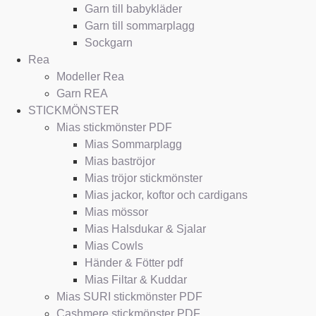
Garn till babykläder
Garn till sommarplagg
Sockgarn
Rea
Modeller Rea
Garn REA
STICKMÖNSTER
Mias stickmönster PDF
Mias Sommarplagg
Mias baströjor
Mias tröjor stickmönster
Mias jackor, koftor och cardigans
Mias mössor
Mias Halsdukar & Sjalar
Mias Cowls
Händer & Fötter pdf
Mias Filtar & Kuddar
Mias SURI stickmönster PDF
Cashmere stickmönster PDF