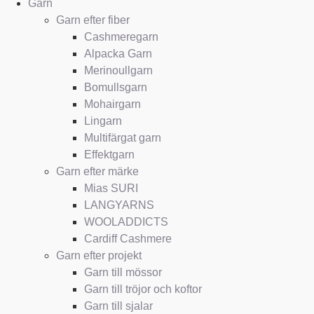
Garn
Garn efter fiber
Cashmeregarn
Alpacka Garn
Merinoullgarn
Bomullsgarn
Mohairgarn
Lingarn
Multifärgat garn
Effektgarn
Garn efter märke
Mias SURI
LANGYARNS
WOOLADDICTS
Cardiff Cashmere
Garn efter projekt
Garn till mössor
Garn till tröjor och koftor
Garn till sjalar