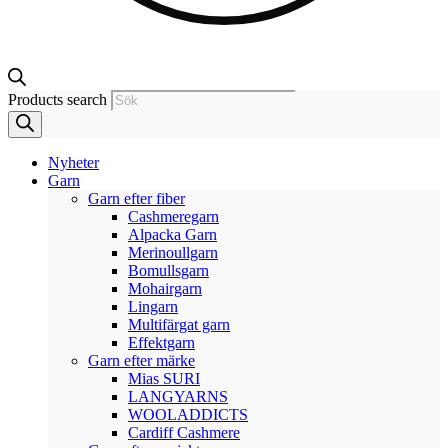
Products search
Nyheter
Garn
Garn efter fiber
Cashmeregarn
Alpacka Garn
Merinoullgarn
Bomullsgarn
Mohairgarn
Lingarn
Multifärgat garn
Effektgarn
Garn efter märke
Mias SURI
LANGYARNS
WOOLADDICTS
Cardiff Cashmere