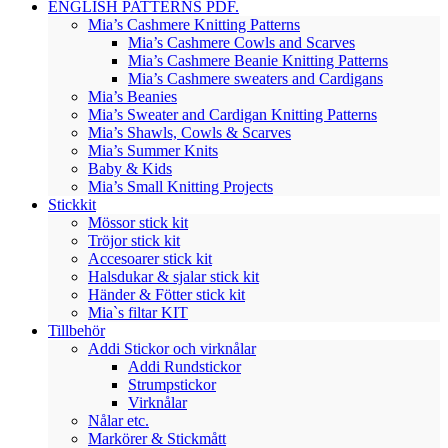
ENGLISH PATTERNS PDF.
Mia’s Cashmere Knitting Patterns
Mia’s Cashmere Cowls and Scarves
Mia’s Cashmere Beanie Knitting Patterns
Mia’s Cashmere sweaters and Cardigans
Mia’s Beanies
Mia’s Sweater and Cardigan Knitting Patterns
Mia’s Shawls, Cowls & Scarves
Mia’s Summer Knits
Baby & Kids
Mia’s Small Knitting Projects
Stickkit
Mössor stick kit
Tröjor stick kit
Accesoarer stick kit
Halsdukar & sjalar stick kit
Händer & Fötter stick kit
Mia`s filtar KIT
Tillbehör
Addi Stickor och virknålar
Addi Rundstickor
Strumpstickor
Virknålar
Nålar etc.
Markörer & Stickmått