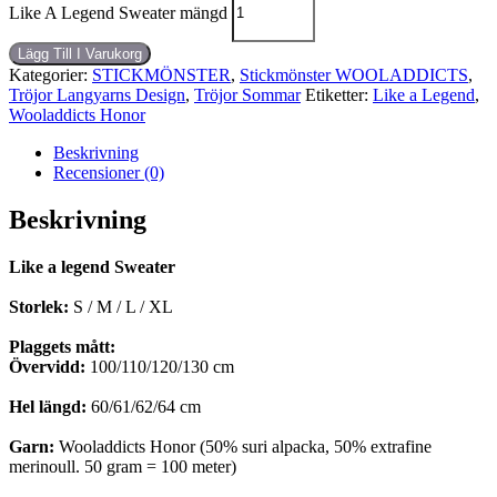
Like A Legend Sweater mängd
Lägg Till I Varukorg
Kategorier:
STICKMÖNSTER
,
Stickmönster WOOLADDICTS
,
Tröjor Langyarns Design
,
Tröjor Sommar
Etiketter:
Like a Legend
,
Wooladdicts Honor
Beskrivning
Recensioner (0)
Beskrivning
Like a legend Sweater
Storlek:
S / M / L / XL
Plaggets mått:
Övervidd:
100/110/120/130 cm
Hel längd:
60/61/62/64 cm
Garn:
Wooladdicts Honor (50% suri alpacka, 50% extrafine
merinoull. 50 gram = 100 meter)