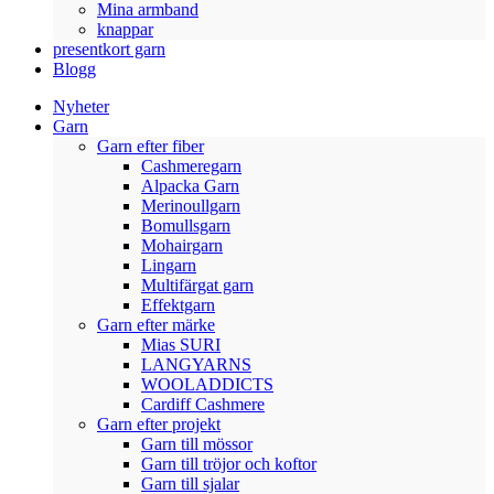
Mina armband
knappar
presentkort garn
Blogg
Nyheter
Garn
Garn efter fiber
Cashmeregarn
Alpacka Garn
Merinoullgarn
Bomullsgarn
Mohairgarn
Lingarn
Multifärgat garn
Effektgarn
Garn efter märke
Mias SURI
LANGYARNS
WOOLADDICTS
Cardiff Cashmere
Garn efter projekt
Garn till mössor
Garn till tröjor och koftor
Garn till sjalar