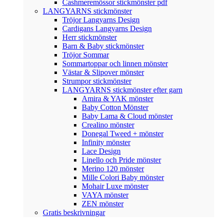
Cashmeremössor stickmönster pdf
LANGYARNS stickmönster
Tröjor Langyarns Design
Cardigans Langyarns Design
Herr stickmönster
Barn & Baby stickmönster
Tröjor Sommar
Sommartoppar och linnen mönster
Västar & Slipover mönster
Strumpor stickmönster
LANGYARNS stickmönster efter garn
Amira & YAK mönster
Baby Cotton Mönster
Baby Lama & Cloud mönster
Crealino mönster
Donegal Tweed + mönster
Infinity mönster
Lace Design
Linello och Pride mönster
Merino 120 mönster
Mille Colori Baby mönster
Mohair Luxe mönster
VAYA mönster
ZEN mönster
Gratis beskrivningar