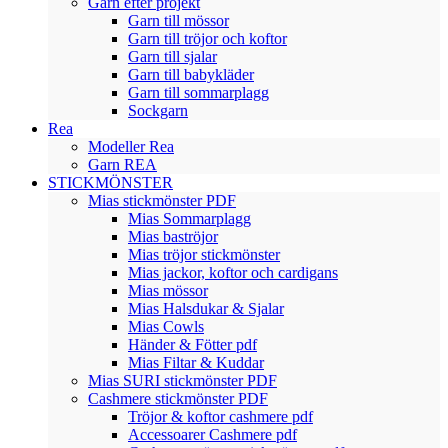
Garn efter projekt
Garn till mössor
Garn till tröjor och koftor
Garn till sjalar
Garn till babykläder
Garn till sommarplagg
Sockgarn
Rea
Modeller Rea
Garn REA
STICKMÖNSTER
Mias stickmönster PDF
Mias Sommarplagg
Mias baströjor
Mias tröjor stickmönster
Mias jackor, koftor och cardigans
Mias mössor
Mias Halsdukar & Sjalar
Mias Cowls
Händer & Fötter pdf
Mias Filtar & Kuddar
Mias SURI stickmönster PDF
Cashmere stickmönster PDF
Tröjor & koftor cashmere pdf
Accessoarer Cashmere pdf