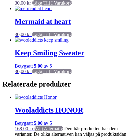
30,00
kr
Lägg Till I Varukorg
Mermaid at heart
30,00
kr
Lägg Till I Varukorg
Keep Smiling Sweater
Betygsatt
5.00
av 5
30,00
kr
Lägg Till I Varukorg
Relaterade produkter
Wooladdicts HONOR
Betygsatt
5.00
av 5
168,00
kr
Välj Alternativ
Den här produkten har flera
varianter. De olika alternativen kan väljas på produktsidan