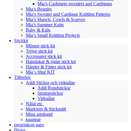
Mia’s Cashmere sweaters and Cardigans
Mia’s Beanies
Mia’s Sweater and Cardigan Knitting Patterns
Mia’s Shawls, Cowls & Scarves
Mia’s Summer Knits
Baby & Kids
Mia’s Small Knitting Projects
Stickkit
Mössor stick kit
Tröjor stick kit
Accesoarer stick kit
Halsdukar & sjalar stick kit
Händer & Fötter stick kit
Mia`s filtar KIT
Tillbehör
Addi Stickor och virknålar
Addi Rundstickor
Strumpstickor
Virknålar
Nålar etc.
Markörer & Stickmått
Mina armband
knappar
presentkort garn
Blogg