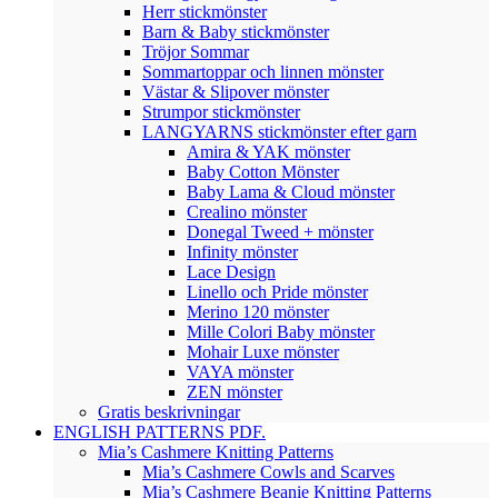
Herr stickmönster
Barn & Baby stickmönster
Tröjor Sommar
Sommartoppar och linnen mönster
Västar & Slipover mönster
Strumpor stickmönster
LANGYARNS stickmönster efter garn
Amira & YAK mönster
Baby Cotton Mönster
Baby Lama & Cloud mönster
Crealino mönster
Donegal Tweed + mönster
Infinity mönster
Lace Design
Linello och Pride mönster
Merino 120 mönster
Mille Colori Baby mönster
Mohair Luxe mönster
VAYA mönster
ZEN mönster
Gratis beskrivningar
ENGLISH PATTERNS PDF.
Mia’s Cashmere Knitting Patterns
Mia’s Cashmere Cowls and Scarves
Mia’s Cashmere Beanie Knitting Patterns