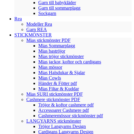
Garn till babykläder
Garn till sommarplagg
Sockgarn
Rea
Modeller Rea
Garn REA
STICKMÖNSTER
Mias stickmönster PDF
Mias Sommarplagg
Mias baströjor
Mias tröjor stickmönster
Mias jackor, koftor och cardigans
Mias mössor
Mias Halsdukar & Sjalar
Mias Cowls
Händer & Fötter pdf
Mias Filtar & Kuddar
Mias SURI stickmönster PDF
Cashmere stickmönster PDF
Tröjor & koftor cashmere pdf
Accessoarer Cashmere pdf
Cashmeremössor stickmönster pdf
LANGYARNS stickmönster
Tröjor Langyarns Design
Cardigans Langyarns Design