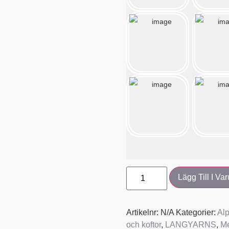
Lägg Till I Va
Artikelnr:
N/A
Kategorier:
Al
och koftor
,
LANGYARNS
,
Me