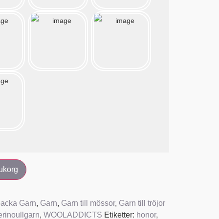
rukorg
packa Garn
,
Garn
,
Garn till mössor
,
Garn till tröjor
rinoullgarn
,
WOOLADDICTS
Etiketter:
honor
,