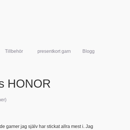
Tillbehör
presentkort garn
Blogg
ts HONOR
er)
e garner jag själv har stickat allra mest i. Jag