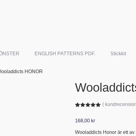
ÖNSTER
ENGLISH PATTERNS PDF.
Stickkit
Wooladdicts HONOR
Wooladdic
(
kundrecension
Betygsatt
3
5.00
av 5
168,00
kr
baserat på
kundrecensioner
Wooladdicts Honor är ett av d