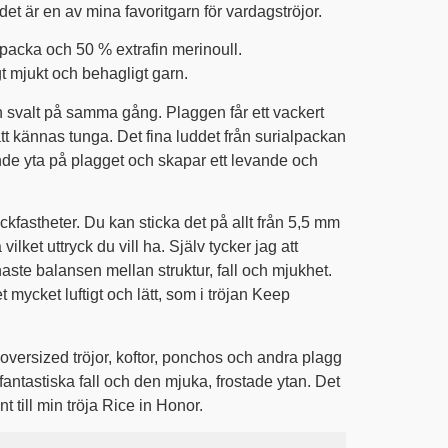
h det är en av mina favoritgarn för vardagströjor.
packa och 50 % extrafin merinoull.
t mjukt och behagligt garn.
svalt på samma gång. Plaggen får ett vackert
tt kännas tunga. Det fina luddet från surialpackan
ande yta på plagget och skapar ett levande och
ickfastheter. Du kan sticka det på allt från 5,5 mm
ilket uttryck du vill ha. Själv tycker jag att
naste balansen mellan struktur, fall och mjukhet.
t mycket luftigt och lätt, som i tröjan Keep
l oversized tröjor, koftor, ponchos och andra plagg
fantastiska fall och den mjuka, frostade ytan. Det
t till min tröja Rice in Honor.