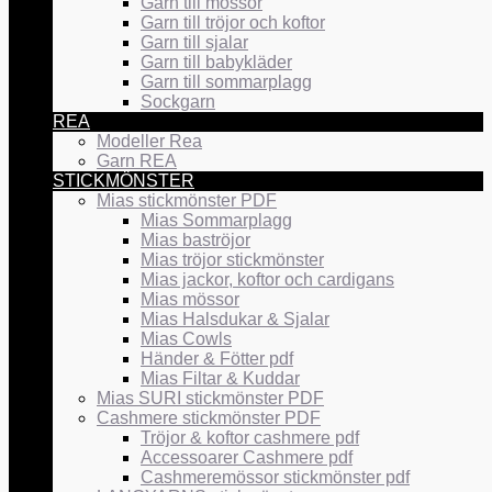
Garn till mössor
Garn till tröjor och koftor
Garn till sjalar
Garn till babykläder
Garn till sommarplagg
Sockgarn
REA
Modeller Rea
Garn REA
STICKMÖNSTER
Mias stickmönster PDF
Mias Sommarplagg
Mias baströjor
Mias tröjor stickmönster
Mias jackor, koftor och cardigans
Mias mössor
Mias Halsdukar & Sjalar
Mias Cowls
Händer & Fötter pdf
Mias Filtar & Kuddar
Mias SURI stickmönster PDF
Cashmere stickmönster PDF
Tröjor & koftor cashmere pdf
Accessoarer Cashmere pdf
Cashmeremössor stickmönster pdf