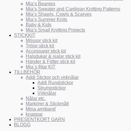
Mia’s Beanies
Mia’s Sweater and Cardigan Knitting Patterns
Mia’s Shawls, Cowls & Scarves
Mia’s Summer Knits
Baby & Kids
Mia’s Small Knitting Projects
STICKKIT
Mössor stick kit
Tröjor stick kit
Accesoarer stick kit
Halsdukar & sjalar stick kit
Händer & Fötter stick kit
Mia`s filtar KIT
TILLBEHÖR
Addi Stickor och virknålar
Addi Rundstickor
Strumpstickor
Virknålar
Nålar etc.
Markörer & Stickmått
Mina armband
knappar
PRESENTKORT GARN
BLOGG