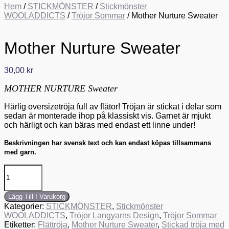
Hem
/
STICKMÖNSTER
/
Stickmönster
WOOLADDICTS
/
Tröjor Sommar
/ Mother Nurture Sweater
Mother Nurture Sweater
30,00
kr
MOTHER NURTURE Sweater
Härlig oversizetröja full av flätor! Tröjan är stickat i delar som
sedan är monterade ihop på klassiskt vis. Garnet är mjukt
och härligt och kan bäras med endast ett linne under!
Beskrivningen har svensk text och kan endast köpas tillsammans
med garn.
Mother
Nurture
Sweater
mängd
Lägg Till I Varukorg
Kategorier:
STICKMÖNSTER
,
Stickmönster
WOOLADDICTS
,
Tröjor Langyarns Design
,
Tröjor Sommar
Etiketter:
Flättröja
,
Mother Nurture Sweater
,
Stickad tröja med