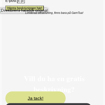
E-post
Hämta beskrivningen här!
Limiterad beskrivning, finns bara på GarnTua!
Vill du ha en gratis
beskrivning?
Ja tack!