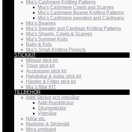
Mia’s Cashmere Knitting Patterns
Mia’s Cashmere Cowls and Scarves
Mia’s Cashmere Beanie Knitting Patterns
Mia’s Cashmere sweaters and Cardigans
Mia’s Beanies
Mia’s Sweater and Cardigan Knitting Patterns
Mia’s Shawls, Cowls & Scarves
Mia’s Summer Knits
Baby & Kids
Mia’s Small Knitting Projects
STICKKIT
Mössor stick kit
Tröjor stick kit
Accesoarer stick kit
Halsdukar & sjalar stick kit
Händer & Fötter stick kit
Mia`s filtar KIT
TILLBEHÖR
Addi Stickor och virknålar
Addi Rundstickor
Strumpstickor
Virknålar
Nålar etc.
Markörer & Stickmått
Mina armband