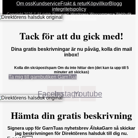
Om oss
Kundservice
Frakt & retur
Köpvillkor
Blogg
integritetspolicy
Copyright 2026 © All rights Reserved.
Wordpress Woocommerce Webbutik
Skapad Av Webbyrå Interwebsite
Tack för att du gick med!
Dina gratis beskrivningar är nu påväg, kolla din mail
inbox!
Kolla din skräpost/spam Om du inte hittar den (det kan ta upp till 5
minuter att skickas)
Ta mig till garnbutiken GarnTua
Facebook
Instagram
Youtube
Hämta din gratis beskrivning
Signera upp för GarnTuas nyhetsbrev
ÄlskaGarn
så skickar
jag beskrivningen för Direktörens halsduk till dig nu.