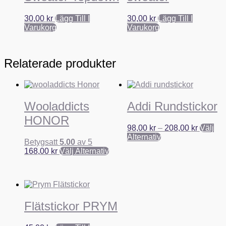
30,00
kr
Lägg Till I
30,00
kr
Lägg Till I
Varukorg
Varukorg
Relaterade produkter
Wooladdicts
Addi Rundstickor
HONOR
Prisinter
98,00
kr
–
208,00
kr
Välj
Den
98,00 kr
Alternativ
Betygsatt
5.00
av 5
här
till
Den
168,00
kr
Välj Alternativ
produkten
208,00 
här
har
produkten
flera
har
varianter.
flera
De
varianter.
olika
Flätstickor PRYM
De
alternativen
olika
kan
alternativen