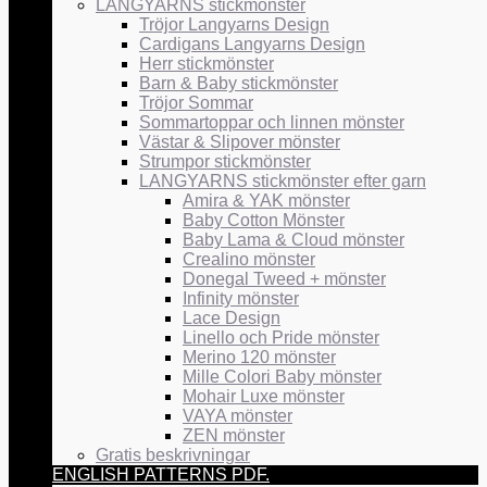
LANGYARNS stickmönster
Tröjor Langyarns Design
Cardigans Langyarns Design
Herr stickmönster
Barn & Baby stickmönster
Tröjor Sommar
Sommartoppar och linnen mönster
Västar & Slipover mönster
Strumpor stickmönster
LANGYARNS stickmönster efter garn
Amira & YAK mönster
Baby Cotton Mönster
Baby Lama & Cloud mönster
Crealino mönster
Donegal Tweed + mönster
Infinity mönster
Lace Design
Linello och Pride mönster
Merino 120 mönster
Mille Colori Baby mönster
Mohair Luxe mönster
VAYA mönster
ZEN mönster
Gratis beskrivningar
ENGLISH PATTERNS PDF.