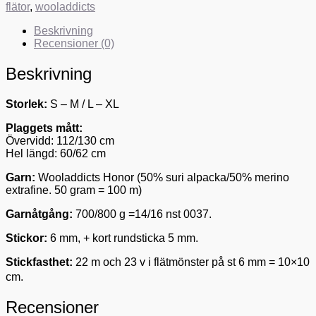
flätor
,
wooladdicts
Beskrivning
Recensioner (0)
Beskrivning
Storlek:
S – M / L – XL
Plaggets mått:
Övervidd: 112/130 cm
Hel längd: 60/62 cm
Garn:
Wooladdicts Honor (50% suri alpacka/50% merino
extrafine. 50 gram = 100 m)
Garnåtgång:
700/800 g =14/16 nst 0037.
Stickor:
6 mm, + kort rundsticka 5 mm.
Stickfasthet:
22 m och 23 v i flätmönster på st 6 mm = 10×10
cm.
Recensioner