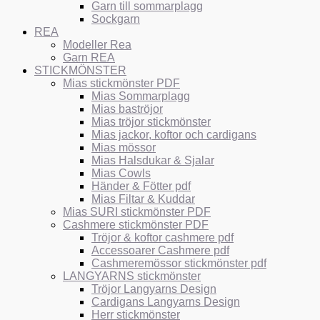
Garn till sommarplagg
Sockgarn
REA
Modeller Rea
Garn REA
STICKMÖNSTER
Mias stickmönster PDF
Mias Sommarplagg
Mias baströjor
Mias tröjor stickmönster
Mias jackor, koftor och cardigans
Mias mössor
Mias Halsdukar & Sjalar
Mias Cowls
Händer & Fötter pdf
Mias Filtar & Kuddar
Mias SURI stickmönster PDF
Cashmere stickmönster PDF
Tröjor & koftor cashmere pdf
Accessoarer Cashmere pdf
Cashmeremössor stickmönster pdf
LANGYARNS stickmönster
Tröjor Langyarns Design
Cardigans Langyarns Design
Herr stickmönster