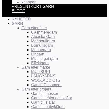
knappar
PRESENTKORT GARN
BLOGG
NYHETER
GARN
Garn efter fiber
Cashmeregarn
Alpacka Garn
Merinoullgarn
Bomullsgarn
Mohairgarn
Lingarn
Multifärgat garn
Effektgarn
Garn efter märke
Mias SURI
LANGYARNS
WOOLADDICTS
Cardiff Cashmere
Garn efter projekt
Garn till mössor
Garn till tröjor och koftor
Garn till sjalar
Garn till babykläder