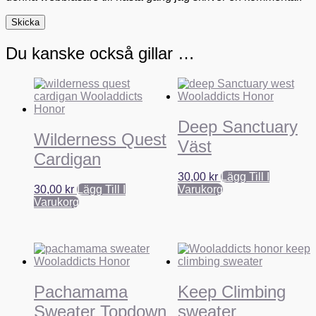
Du kanske också gillar …
Deep Sanctuary
Wilderness Quest
Väst
Cardigan
30,00
kr
Lägg Till I
30,00
kr
Lägg Till I
Varukorg
Varukorg
Pachamama
Keep Climbing
Sweater Topdown
sweater