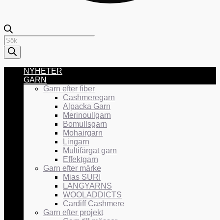
Products
search
NYHETER
GARN
Garn efter fiber
Cashmeregarn
Alpacka Garn
Merinoullgarn
Bomullsgarn
Mohairgarn
Lingarn
Multifärgat garn
Effektgarn
Garn efter märke
Mias SURI
LANGYARNS
WOOLADDICTS
Cardiff Cashmere
Garn efter projekt