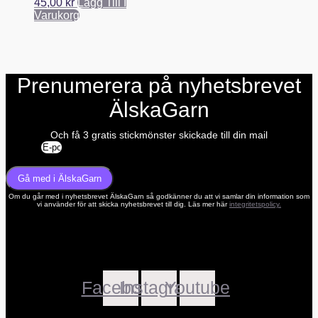
väljas
45,00
kr
Lägg Till I
kan
på
Varukorg
väljas
produktsidan
på
produktsidan
Prenumerera på nyhetsbrevet
ÄlskaGarn
Och få 3 gratis stickmönster skickade till din mail
E-post
Gå med i ÄlskaGarn
Om du går med i nyhetsbrevet ÄlskaGarn så godkänner du att vi samlar din information som
vi använder för att skicka nyhetsbrevet till dig. Läs mer här
integritetspolicy.
Facebook
Instagram
Youtube