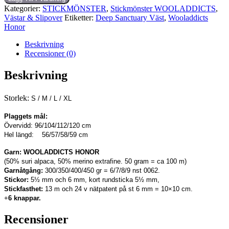
Kategorier:
STICKMÖNSTER
,
Stickmönster WOOLADDICTS
,
Västar & Slipover
Etiketter:
Deep Sanctuary Väst
,
Wooladdicts
Honor
Beskrivning
Recensioner (0)
Beskrivning
Storlek:
S / M / L / XL
Plaggets mål:
Övervidd: 96/104/112/120 cm
Hel längd: 56/57/58/59 cm
Garn:
WOOLADDICTS HONOR
(50% suri alpaca, 50% merino extrafine. 50 gram = ca 100 m)
Garnåtgång:
300/350/400/450 gr = 6/7/8/9 nst 0062.
Stickor:
5½ mm och 6 mm, kort rundsticka 5½ mm,
Stickfasthet:
13 m och 24 v nätpatent på st 6 mm = 10×10 cm.
+
6 knappar.
Recensioner