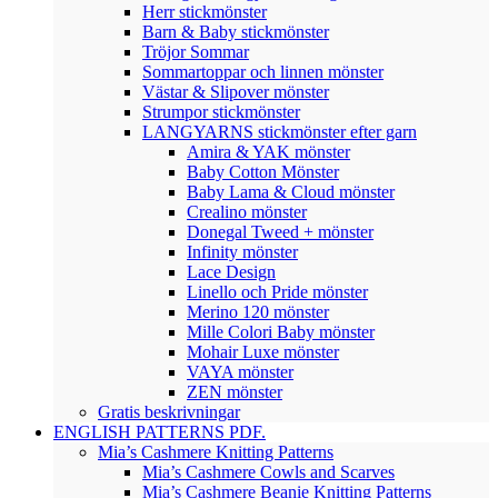
Herr stickmönster
Barn & Baby stickmönster
Tröjor Sommar
Sommartoppar och linnen mönster
Västar & Slipover mönster
Strumpor stickmönster
LANGYARNS stickmönster efter garn
Amira & YAK mönster
Baby Cotton Mönster
Baby Lama & Cloud mönster
Crealino mönster
Donegal Tweed + mönster
Infinity mönster
Lace Design
Linello och Pride mönster
Merino 120 mönster
Mille Colori Baby mönster
Mohair Luxe mönster
VAYA mönster
ZEN mönster
Gratis beskrivningar
ENGLISH PATTERNS PDF.
Mia’s Cashmere Knitting Patterns
Mia’s Cashmere Cowls and Scarves
Mia’s Cashmere Beanie Knitting Patterns