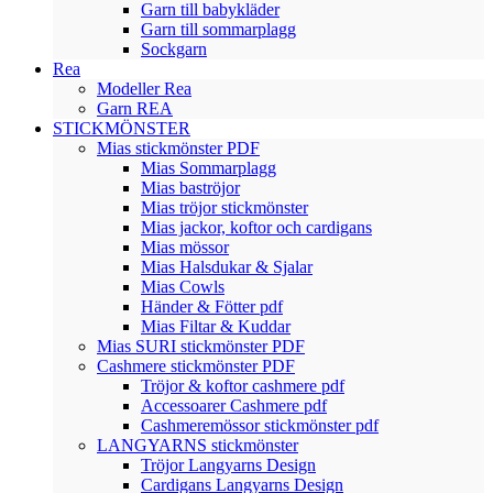
Garn till babykläder
Garn till sommarplagg
Sockgarn
Rea
Modeller Rea
Garn REA
STICKMÖNSTER
Mias stickmönster PDF
Mias Sommarplagg
Mias baströjor
Mias tröjor stickmönster
Mias jackor, koftor och cardigans
Mias mössor
Mias Halsdukar & Sjalar
Mias Cowls
Händer & Fötter pdf
Mias Filtar & Kuddar
Mias SURI stickmönster PDF
Cashmere stickmönster PDF
Tröjor & koftor cashmere pdf
Accessoarer Cashmere pdf
Cashmeremössor stickmönster pdf
LANGYARNS stickmönster
Tröjor Langyarns Design
Cardigans Langyarns Design