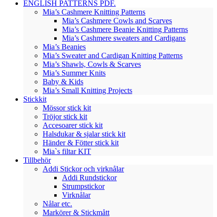
ENGLISH PATTERNS PDF.
Mia’s Cashmere Knitting Patterns
Mia’s Cashmere Cowls and Scarves
Mia’s Cashmere Beanie Knitting Patterns
Mia’s Cashmere sweaters and Cardigans
Mia’s Beanies
Mia’s Sweater and Cardigan Knitting Patterns
Mia’s Shawls, Cowls & Scarves
Mia’s Summer Knits
Baby & Kids
Mia’s Small Knitting Projects
Stickkit
Mössor stick kit
Tröjor stick kit
Accesoarer stick kit
Halsdukar & sjalar stick kit
Händer & Fötter stick kit
Mia`s filtar KIT
Tillbehör
Addi Stickor och virknålar
Addi Rundstickor
Strumpstickor
Virknålar
Nålar etc.
Markörer & Stickmått