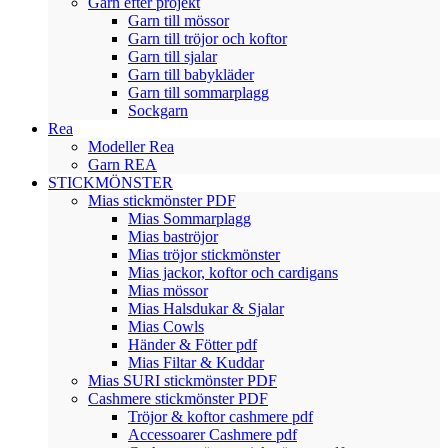
Garn efter projekt
Garn till mössor
Garn till tröjor och koftor
Garn till sjalar
Garn till babykläder
Garn till sommarplagg
Sockgarn
Rea
Modeller Rea
Garn REA
STICKMÖNSTER
Mias stickmönster PDF
Mias Sommarplagg
Mias baströjor
Mias tröjor stickmönster
Mias jackor, koftor och cardigans
Mias mössor
Mias Halsdukar & Sjalar
Mias Cowls
Händer & Fötter pdf
Mias Filtar & Kuddar
Mias SURI stickmönster PDF
Cashmere stickmönster PDF
Tröjor & koftor cashmere pdf
Accessoarer Cashmere pdf