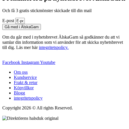
Och få 3 gratis stickmönster skickade till din mail
E-post
Gå med i ÄlskaGarn
Om du går med i nyhetsbrevet ÄlskaGarn så godkänner du att vi
samlar din information som vi använder för att skicka nyhetsbrevet
till dig. Läs mer här
integritetspolicy.
Facebook
Instagram
Youtube
Om oss
Kundservice
Frakt & retur
Köpvillkor
Blogg
integritetspolicy
Copyright 2026 © All rights Reserved.
Wordpress Woocommerce
Webbutik Skapad Av Webbyrå Interwebsite