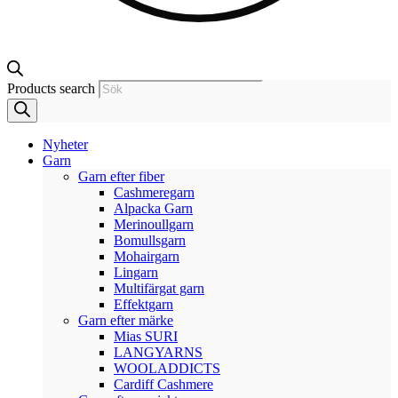
Products search
Nyheter
Garn
Garn efter fiber
Cashmeregarn
Alpacka Garn
Merinoullgarn
Bomullsgarn
Mohairgarn
Lingarn
Multifärgat garn
Effektgarn
Garn efter märke
Mias SURI
LANGYARNS
WOOLADDICTS
Cardiff Cashmere