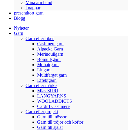
Mina armband
knappar
presentkort garn
Blogg
Nyheter
Garn
Garn efter fiber
Cashmeregarn
Alpacka Garn
Merinoullgarn
Bomullsgarn
Mohairgarn
Lingarn
Multifärgat garn
Effektgarn
Garn efter märke
Mias SURI
LANGYARNS
WOOLADDICTS
Cardiff Cashmere
Garn efter projekt
Garn till mössor
Garn till tröjor och koftor
Garn till sjalar