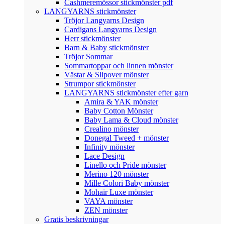
Cashmeremössor stickmönster pdf
LANGYARNS stickmönster
Tröjor Langyarns Design
Cardigans Langyarns Design
Herr stickmönster
Barn & Baby stickmönster
Tröjor Sommar
Sommartoppar och linnen mönster
Västar & Slipover mönster
Strumpor stickmönster
LANGYARNS stickmönster efter garn
Amira & YAK mönster
Baby Cotton Mönster
Baby Lama & Cloud mönster
Crealino mönster
Donegal Tweed + mönster
Infinity mönster
Lace Design
Linello och Pride mönster
Merino 120 mönster
Mille Colori Baby mönster
Mohair Luxe mönster
VAYA mönster
ZEN mönster
Gratis beskrivningar