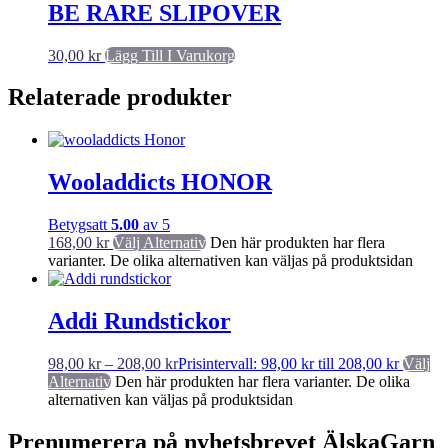
BE RARE SLIPOVER
30,00
kr
Lägg Till I Varukorg
Relaterade produkter
Wooladdicts HONOR
Betygsatt
5.00
av 5
168,00
kr
Välj Alternativ
Den här produkten har flera
varianter. De olika alternativen kan väljas på produktsidan
Addi Rundstickor
98,00
kr
–
208,00
kr
Prisintervall: 98,00 kr till 208,00 kr
Välj
Alternativ
Den här produkten har flera varianter. De olika
alternativen kan väljas på produktsidan
Prenumerera på nyhetsbrevet ÄlskaGarn