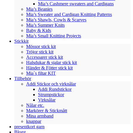
Mia’s Cashmere sweaters and Cardigans
Mia’s Beanies
Mia’s Sweater and Cardigan Knitting Patterns
Mia’s Shawls, Cowls & Scarves
Mia’s Summer Knits
Baby & Kids
Mia’s Small Knitting Projects
Stickkit
Mössor stick kit
Tröjor stick kit
Accesoarer stick kit
Halsdukar & sjalar stick kit
Händer & Fötter stick kit
Mia`s filtar KIT
Tillbehör
Addi Stickor och virknålar
Addi Rundstickor
Strumpstickor
Virknålar
Nålar etc.
Markörer & Stickmått
Mina armband
knappar
presentkort garn
Blogg