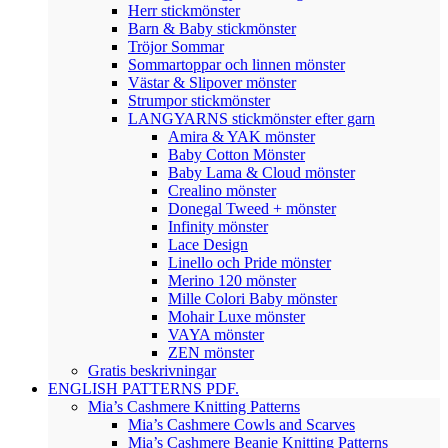
Herr stickmönster
Barn & Baby stickmönster
Tröjor Sommar
Sommartoppar och linnen mönster
Västar & Slipover mönster
Strumpor stickmönster
LANGYARNS stickmönster efter garn
Amira & YAK mönster
Baby Cotton Mönster
Baby Lama & Cloud mönster
Crealino mönster
Donegal Tweed + mönster
Infinity mönster
Lace Design
Linello och Pride mönster
Merino 120 mönster
Mille Colori Baby mönster
Mohair Luxe mönster
VAYA mönster
ZEN mönster
Gratis beskrivningar
ENGLISH PATTERNS PDF.
Mia’s Cashmere Knitting Patterns
Mia’s Cashmere Cowls and Scarves
Mia’s Cashmere Beanie Knitting Patterns