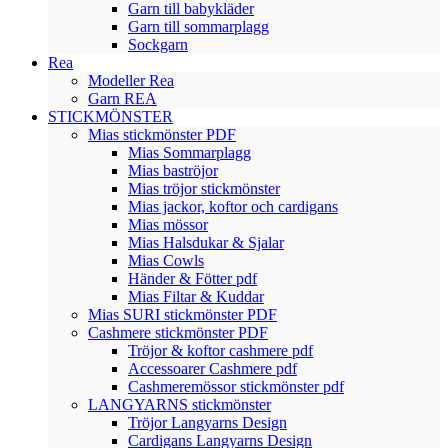
Garn till babykläder
Garn till sommarplagg
Sockgarn
Rea
Modeller Rea
Garn REA
STICKMÖNSTER
Mias stickmönster PDF
Mias Sommarplagg
Mias baströjor
Mias tröjor stickmönster
Mias jackor, koftor och cardigans
Mias mössor
Mias Halsdukar & Sjalar
Mias Cowls
Händer & Fötter pdf
Mias Filtar & Kuddar
Mias SURI stickmönster PDF
Cashmere stickmönster PDF
Tröjor & koftor cashmere pdf
Accessoarer Cashmere pdf
Cashmeremössor stickmönster pdf
LANGYARNS stickmönster
Tröjor Langyarns Design
Cardigans Langyarns Design