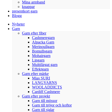
Mina armband
knappar
presentkort garn
Blogg
Nyheter
Garn
Garn efter fiber
Cashmeregarn
Alpacka Garn
Merinoullgarn
Bomullsgarn
Mohairgarn
Lingarn
Multifärgat garn
Effektgarn
Garn efter märke
Mias SURI
LANGYARNS
WOOLADDICTS
Cardiff Cashmere
Garn efter projekt
Garn till mössor
Garn till tröjor och koftor
Garn till sjalar