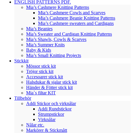
ENGLISH PATTERNS PDF.
Mia’s Cashmere Knitting Patterns
Mia’s Cashmere Cowls and Scarves
Mia’s Cashmere Beanie Knitting Patterns
Mia’s Cashmere sweaters and Cardigans
Mia’s Beanies
Mia’s Sweater and Cardigan Knitting Patterns
Mia’s Shawls, Cowls & Scarves
Mia’s Summer Knits
Baby & Kids
Mia’s Small Knitting Projects
Stickkit
Mössor stick kit
Tröjor stick kit
Accesoarer stick kit
Halsdukar & sjalar stick kit
Händer & Fötter stick kit
Mia`s filtar KIT
Tillbehör
Addi Stickor och virknålar
Addi Rundstickor
Strumpstickor
Virknålar
Nålar etc.
Markörer & Stickmått