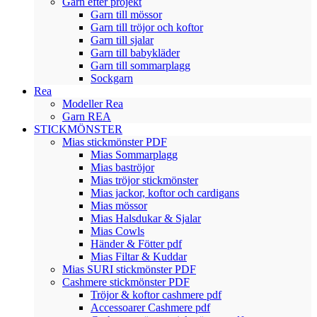
Garn efter projekt
Garn till mössor
Garn till tröjor och koftor
Garn till sjalar
Garn till babykläder
Garn till sommarplagg
Sockgarn
Rea
Modeller Rea
Garn REA
STICKMÖNSTER
Mias stickmönster PDF
Mias Sommarplagg
Mias baströjor
Mias tröjor stickmönster
Mias jackor, koftor och cardigans
Mias mössor
Mias Halsdukar & Sjalar
Mias Cowls
Händer & Fötter pdf
Mias Filtar & Kuddar
Mias SURI stickmönster PDF
Cashmere stickmönster PDF
Tröjor & koftor cashmere pdf
Accessoarer Cashmere pdf