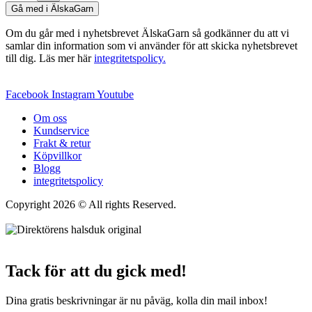
Gå med i ÄlskaGarn
Om du går med i nyhetsbrevet ÄlskaGarn så godkänner du att vi
samlar din information som vi använder för att skicka nyhetsbrevet
till dig. Läs mer här
integritetspolicy.
Facebook
Instagram
Youtube
Om oss
Kundservice
Frakt & retur
Köpvillkor
Blogg
integritetspolicy
Copyright 2026 © All rights Reserved.
Wordpress Woocommerce
Webbutik Skapad Av Webbyrå Interwebsite
Tack för att du gick med!
Dina gratis beskrivningar är nu påväg, kolla din mail inbox!