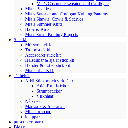
Mia’s Cashmere sweaters and Cardigans
Mia’s Beanies
Mia’s Sweater and Cardigan Knitting Patterns
Mia’s Shawls, Cowls & Scarves
Mia’s Summer Knits
Baby & Kids
Mia’s Small Knitting Projects
Stickkit
Mössor stick kit
Tröjor stick kit
Accesoarer stick kit
Halsdukar & sjalar stick kit
Händer & Fötter stick kit
Mia`s filtar KIT
Tillbehör
Addi Stickor och virknålar
Addi Rundstickor
Strumpstickor
Virknålar
Nålar etc.
Markörer & Stickmått
Mina armband
knappar
presentkort garn
Blogg