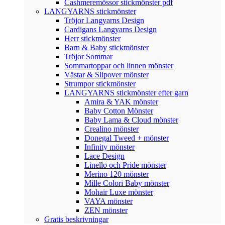
Cashmeremössor stickmönster pdf
LANGYARNS stickmönster
Tröjor Langyarns Design
Cardigans Langyarns Design
Herr stickmönster
Barn & Baby stickmönster
Tröjor Sommar
Sommartoppar och linnen mönster
Västar & Slipover mönster
Strumpor stickmönster
LANGYARNS stickmönster efter garn
Amira & YAK mönster
Baby Cotton Mönster
Baby Lama & Cloud mönster
Crealino mönster
Donegal Tweed + mönster
Infinity mönster
Lace Design
Linello och Pride mönster
Merino 120 mönster
Mille Colori Baby mönster
Mohair Luxe mönster
VAYA mönster
ZEN mönster
Gratis beskrivningar