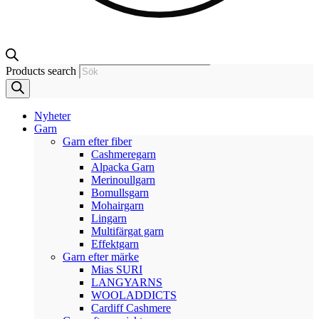
Products search
Nyheter
Garn
Garn efter fiber
Cashmeregarn
Alpacka Garn
Merinoullgarn
Bomullsgarn
Mohairgarn
Lingarn
Multifärgat garn
Effektgarn
Garn efter märke
Mias SURI
LANGYARNS
WOOLADDICTS
Cardiff Cashmere