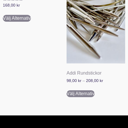
Betygsatt
168,00
kr
5.00
av 5
Välj Alternativ
Addi Rundstickor
98,00
kr
–
208,00
kr
Välj Alternativ