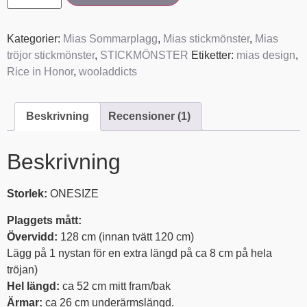
Kategorier:
Mias Sommarplagg
,
Mias stickmönster
,
Mias
tröjor stickmönster
,
STICKMÖNSTER
Etiketter:
mias design
,
Rice in Honor
,
wooladdicts
Beskrivning
Recensioner (1)
Beskrivning
Storlek:
ONESIZE
Plaggets mått:
Övervidd:
128 cm (innan tvätt 120 cm)
Lägg på 1 nystan för en extra längd på ca 8 cm på hela
tröjan)
Hel längd:
ca 52 cm mitt fram/bak
Ärmar:
ca 26 cm underärmslängd.