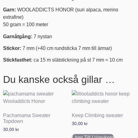
Garn:
WOOLADDICTS HONOR (suri alpaca, merino
extrafine)
50 gram = 100 meter
Garnåtgång:
7 nystan
Stickor:
7 mm (+40 cm rundsticka 7 mm till ärmar)
Stickfasthet:
ca 15 m slätstickning på st 7 mm = 10 cm
Du kanske också gillar …
Pachamama Sweater
Keep Climbing sweater
Topdown
30,00
kr
30,00
kr
Lägg Till I Varukorg