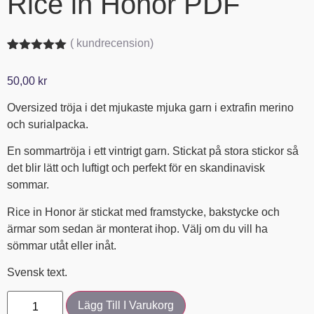
Rice in Honor PDF
(
kundrecension)
Betygsatt
1
5.00
av 5
50,00
kr
baserat på
kundrecension
Oversized tröja i det mjukaste mjuka garn i extrafin merino
och surialpacka.
En sommartröja i ett vintrigt garn. Stickat på stora stickor så
det blir lätt och luftigt och perfekt för en skandinavisk
sommar.
Rice in Honor är stickat med framstycke, bakstycke och
ärmar som sedan är monterat ihop. Välj om du vill ha
sömmar utåt eller inåt.
Svensk text.
Lägg Till I Varukorg