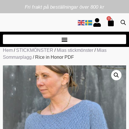
Fri frakt på beställningar över 800 kr
0
Hem
/
STICKMÖNSTER
/
Mias stickmönster
/
Mias
Sommarplagg
/ Rice in Honor PDF