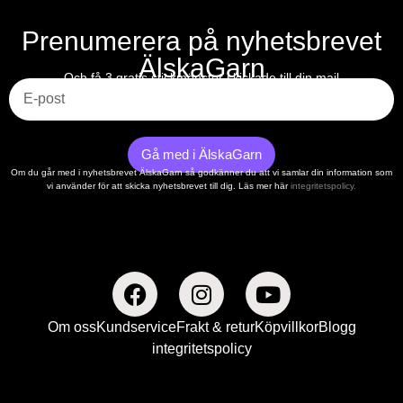
Prenumerera på nyhetsbrevet
ÄlskaGarn
E-post
Och få 3 gratis stickmönster skickade till din mail
Gå med i ÄlskaGarn
Om du går med i nyhetsbrevet ÄlskaGarn så godkänner du att vi samlar din information som
vi använder för att skicka nyhetsbrevet till dig. Läs mer här
integritetspolicy.
Om oss
Kundservice
Frakt & retur
Köpvillkor
Blogg
integritetspolicy