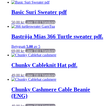
Basic Suri Sweater pdf
50,00
kr
Lägg Till I Varukorg
Baströja Mias 366 Turtle sweater pdf.
Betygsatt
5.00
av 5
69,00
kr
Lägg Till I Varukorg
Chunky Cableknit Hat pdf.
49,00
kr
Lägg Till I Varukorg
Chunky Cashmere Cable Beanie
(ENG)
49,00
kr
Lägg Till I Varukorg