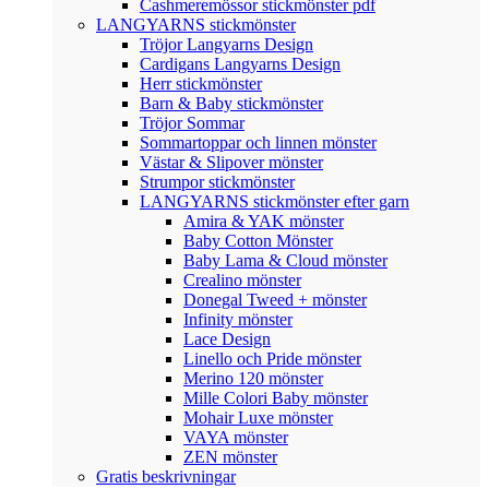
Cashmeremössor stickmönster pdf
LANGYARNS stickmönster
Tröjor Langyarns Design
Cardigans Langyarns Design
Herr stickmönster
Barn & Baby stickmönster
Tröjor Sommar
Sommartoppar och linnen mönster
Västar & Slipover mönster
Strumpor stickmönster
LANGYARNS stickmönster efter garn
Amira & YAK mönster
Baby Cotton Mönster
Baby Lama & Cloud mönster
Crealino mönster
Donegal Tweed + mönster
Infinity mönster
Lace Design
Linello och Pride mönster
Merino 120 mönster
Mille Colori Baby mönster
Mohair Luxe mönster
VAYA mönster
ZEN mönster
Gratis beskrivningar