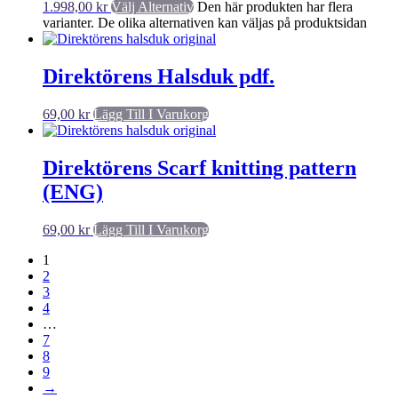
1.998,00
kr
Välj Alternativ
Den här produkten har flera
varianter. De olika alternativen kan väljas på produktsidan
Direktörens Halsduk pdf.
69,00
kr
Lägg Till I Varukorg
Direktörens Scarf knitting pattern
(ENG)
69,00
kr
Lägg Till I Varukorg
1
2
3
4
…
7
8
9
→