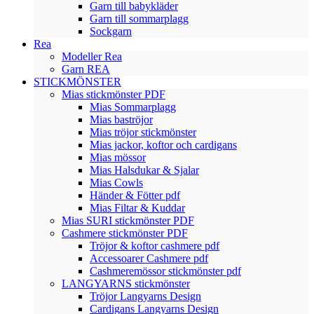
Garn till babykläder
Garn till sommarplagg
Sockgarn
Rea
Modeller Rea
Garn REA
STICKMÖNSTER
Mias stickmönster PDF
Mias Sommarplagg
Mias baströjor
Mias tröjor stickmönster
Mias jackor, koftor och cardigans
Mias mössor
Mias Halsdukar & Sjalar
Mias Cowls
Händer & Fötter pdf
Mias Filtar & Kuddar
Mias SURI stickmönster PDF
Cashmere stickmönster PDF
Tröjor & koftor cashmere pdf
Accessoarer Cashmere pdf
Cashmeremössor stickmönster pdf
LANGYARNS stickmönster
Tröjor Langyarns Design
Cardigans Langyarns Design