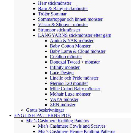
Herr stickmönster
Barn & Baby stickmönster
Tröjor Sommar
Sommartoppar och linnen mönster
Västar & Slipover mönster
Strumpor stickmönster
LANGYARNS stickmönster efter garn
Amira & YAK mönster
Baby Cotton Mönster
Baby Lama & Cloud mönster
Crealino mönster
Donegal Tweed + mönster
Infinity mönster
Lace Design
Linello och Pride mönster
Merino 120 mönster
Mille Colori Baby mönster
Mohair Luxe mönster
VAYA mönster
ZEN mönster
Gratis beskrivningar
ENGLISH PATTERNS PDF.
Mia’s Cashmere Knitting Patterns
Mia’s Cashmere Cowls and Scarves
Mia’s Cashmere Beanie Knitting Patterns