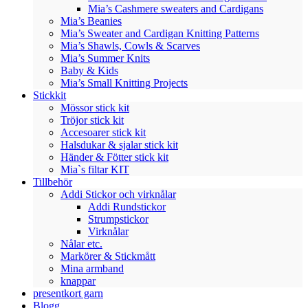
Mia’s Cashmere sweaters and Cardigans
Mia’s Beanies
Mia’s Sweater and Cardigan Knitting Patterns
Mia’s Shawls, Cowls & Scarves
Mia’s Summer Knits
Baby & Kids
Mia’s Small Knitting Projects
Stickkit
Mössor stick kit
Tröjor stick kit
Accesoarer stick kit
Halsdukar & sjalar stick kit
Händer & Fötter stick kit
Mia`s filtar KIT
Tillbehör
Addi Stickor och virknålar
Addi Rundstickor
Strumpstickor
Virknålar
Nålar etc.
Markörer & Stickmått
Mina armband
knappar
presentkort garn
Blogg