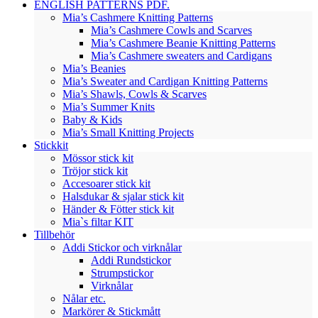
ENGLISH PATTERNS PDF.
Mia’s Cashmere Knitting Patterns
Mia’s Cashmere Cowls and Scarves
Mia’s Cashmere Beanie Knitting Patterns
Mia’s Cashmere sweaters and Cardigans
Mia’s Beanies
Mia’s Sweater and Cardigan Knitting Patterns
Mia’s Shawls, Cowls & Scarves
Mia’s Summer Knits
Baby & Kids
Mia’s Small Knitting Projects
Stickkit
Mössor stick kit
Tröjor stick kit
Accesoarer stick kit
Halsdukar & sjalar stick kit
Händer & Fötter stick kit
Mia`s filtar KIT
Tillbehör
Addi Stickor och virknålar
Addi Rundstickor
Strumpstickor
Virknålar
Nålar etc.
Markörer & Stickmått