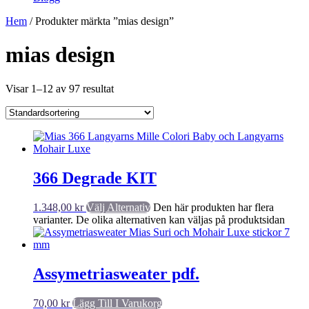
Hem
/ Produkter märkta ”mias design”
mias design
Visar 1–12 av 97 resultat
366 Degrade KIT
1.348,00
kr
Välj Alternativ
Den här produkten har flera
varianter. De olika alternativen kan väljas på produktsidan
Assymetriasweater pdf.
70,00
kr
Lägg Till I Varukorg