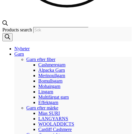
Products search
Nyheter
Garn
Garn efter fiber
Cashmeregarn
Alpacka Garn
Merinoullgarn
Bomullsgarn
Mohairgarn
Lingarn
Multifärgat garn
Effektgarn
Garn efter märke
Mias SURI
LANGYARNS
WOOLADDICTS
Cardiff Cashmere