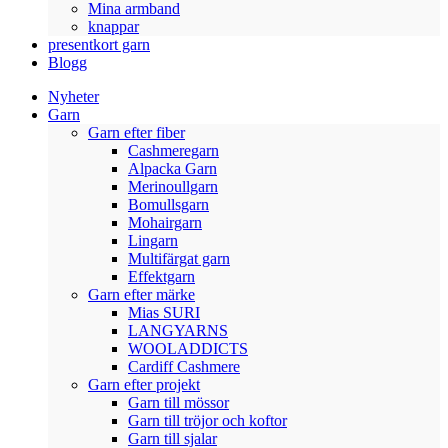
Mina armband
knappar
presentkort garn
Blogg
Nyheter
Garn
Garn efter fiber
Cashmeregarn
Alpacka Garn
Merinoullgarn
Bomullsgarn
Mohairgarn
Lingarn
Multifärgat garn
Effektgarn
Garn efter märke
Mias SURI
LANGYARNS
WOOLADDICTS
Cardiff Cashmere
Garn efter projekt
Garn till mössor
Garn till tröjor och koftor
Garn till sjalar