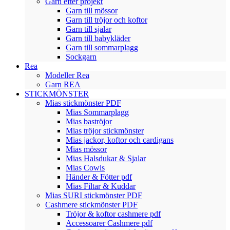
Garn efter projekt
Garn till mössor
Garn till tröjor och koftor
Garn till sjalar
Garn till babykläder
Garn till sommarplagg
Sockgarn
Rea
Modeller Rea
Garn REA
STICKMÖNSTER
Mias stickmönster PDF
Mias Sommarplagg
Mias baströjor
Mias tröjor stickmönster
Mias jackor, koftor och cardigans
Mias mössor
Mias Halsdukar & Sjalar
Mias Cowls
Händer & Fötter pdf
Mias Filtar & Kuddar
Mias SURI stickmönster PDF
Cashmere stickmönster PDF
Tröjor & koftor cashmere pdf
Accessoarer Cashmere pdf