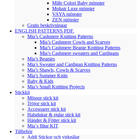
Mille Colori Baby mönster
Mohair Luxe mönster
VAYA mönster
ZEN mönster
Gratis beskrivningar
ENGLISH PATTERNS PDF.
Mia’s Cashmere Knitting Patterns
Mia’s Cashmere Cowls and Scarves
Mia’s Cashmere Beanie Knitting Patterns
Mia’s Cashmere sweaters and Cardigans
Mia’s Beanies
Mia’s Sweater and Cardigan Knitting Patterns
Mia’s Shawls, Cowls & Scarves
Mia’s Summer Knits
Baby & Kids
Mia’s Small Knitting Projects
Stickkit
Mössor stick kit
Tröjor stick kit
Accesoarer stick kit
Halsdukar & sjalar stick kit
Händer & Fötter stick kit
Mia`s filtar KIT
Tillbehör
Addi Stickor och virknålar