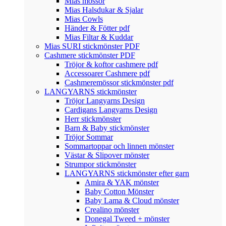
Mias mössor
Mias Halsdukar & Sjalar
Mias Cowls
Händer & Fötter pdf
Mias Filtar & Kuddar
Mias SURI stickmönster PDF
Cashmere stickmönster PDF
Tröjor & koftor cashmere pdf
Accessoarer Cashmere pdf
Cashmeremössor stickmönster pdf
LANGYARNS stickmönster
Tröjor Langyarns Design
Cardigans Langyarns Design
Herr stickmönster
Barn & Baby stickmönster
Tröjor Sommar
Sommartoppar och linnen mönster
Västar & Slipover mönster
Strumpor stickmönster
LANGYARNS stickmönster efter garn
Amira & YAK mönster
Baby Cotton Mönster
Baby Lama & Cloud mönster
Crealino mönster
Donegal Tweed + mönster