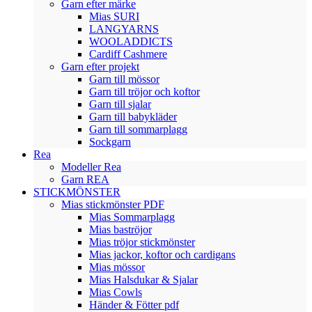
Garn efter märke
Mias SURI
LANGYARNS
WOOLADDICTS
Cardiff Cashmere
Garn efter projekt
Garn till mössor
Garn till tröjor och koftor
Garn till sjalar
Garn till babykläder
Garn till sommarplagg
Sockgarn
Rea
Modeller Rea
Garn REA
STICKMÖNSTER
Mias stickmönster PDF
Mias Sommarplagg
Mias baströjor
Mias tröjor stickmönster
Mias jackor, koftor och cardigans
Mias mössor
Mias Halsdukar & Sjalar
Mias Cowls
Händer & Fötter pdf