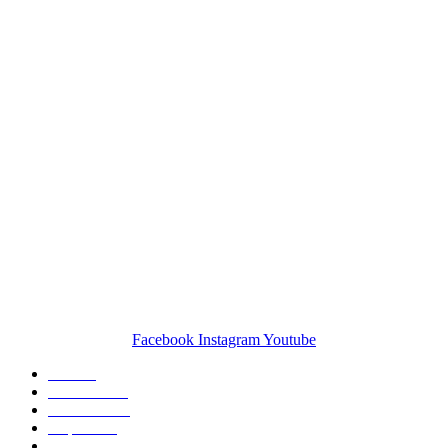
Facebook
Instagram
Youtube
Om oss
Kundservice
Frakt & retur
Köpvillkor
Blogg