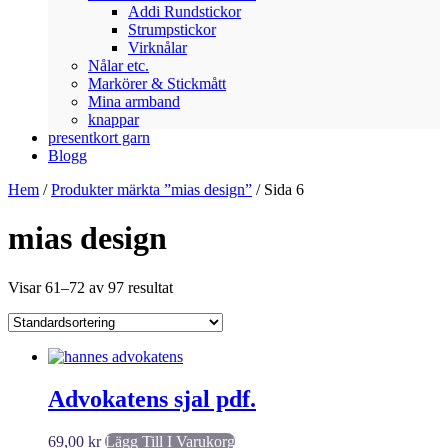
Addi Rundstickor
Strumpstickor
Virknålar
Nålar etc.
Markörer & Stickmått
Mina armband
knappar
presentkort garn
Blogg
Hem
/
Produkter märkta ”mias design”
/ Sida 6
mias design
Visar 61–72 av 97 resultat
Advokatens sjal pdf.
69,00
kr
Lägg Till I Varukorg