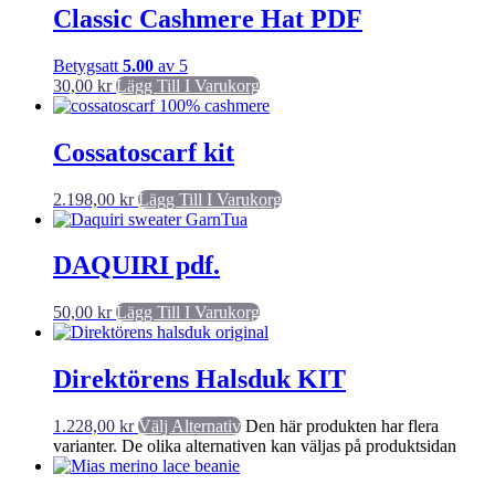
Classic Cashmere Hat PDF
Betygsatt
5.00
av 5
30,00
kr
Lägg Till I Varukorg
Cossatoscarf kit
2.198,00
kr
Lägg Till I Varukorg
DAQUIRI pdf.
50,00
kr
Lägg Till I Varukorg
Direktörens Halsduk KIT
1.228,00
kr
Välj Alternativ
Den här produkten har flera
varianter. De olika alternativen kan väljas på produktsidan