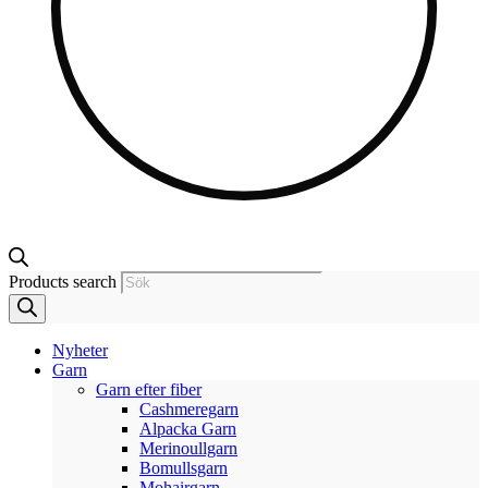
Products search
Nyheter
Garn
Garn efter fiber
Cashmeregarn
Alpacka Garn
Merinoullgarn
Bomullsgarn
Mohairgarn