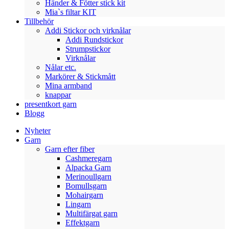
Händer & Fötter stick kit
Mia`s filtar KIT
Tillbehör
Addi Stickor och virknålar
Addi Rundstickor
Strumpstickor
Virknålar
Nålar etc.
Markörer & Stickmått
Mina armband
knappar
presentkort garn
Blogg
Nyheter
Garn
Garn efter fiber
Cashmeregarn
Alpacka Garn
Merinoullgarn
Bomullsgarn
Mohairgarn
Lingarn
Multifärgat garn
Effektgarn