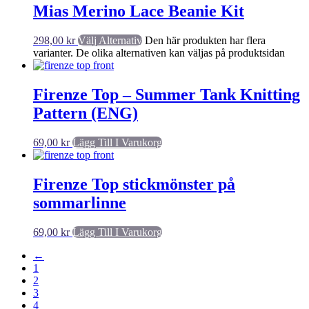
Mias Merino Lace Beanie Kit
298,00
kr
Välj Alternativ
Den här produkten har flera
varianter. De olika alternativen kan väljas på produktsidan
Firenze Top – Summer Tank Knitting
Pattern (ENG)
69,00
kr
Lägg Till I Varukorg
Firenze Top stickmönster på
sommarlinne
69,00
kr
Lägg Till I Varukorg
←
1
2
3
4