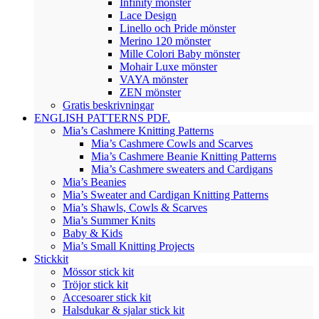
Infinity mönster
Lace Design
Linello och Pride mönster
Merino 120 mönster
Mille Colori Baby mönster
Mohair Luxe mönster
VAYA mönster
ZEN mönster
Gratis beskrivningar
ENGLISH PATTERNS PDF.
Mia’s Cashmere Knitting Patterns
Mia’s Cashmere Cowls and Scarves
Mia’s Cashmere Beanie Knitting Patterns
Mia’s Cashmere sweaters and Cardigans
Mia’s Beanies
Mia’s Sweater and Cardigan Knitting Patterns
Mia’s Shawls, Cowls & Scarves
Mia’s Summer Knits
Baby & Kids
Mia’s Small Knitting Projects
Stickkit
Mössor stick kit
Tröjor stick kit
Accesoarer stick kit
Halsdukar & sjalar stick kit