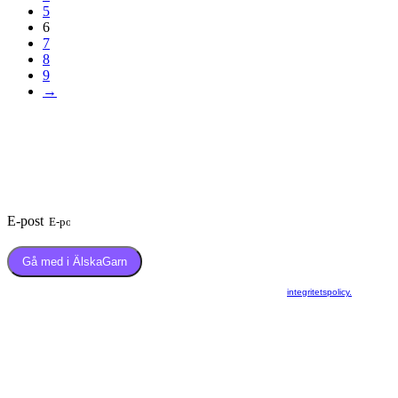
5
6
7
8
9
→
Prenumerera på nyhetsbrevet
ÄlskaGarn
Och få 3 gratis stickmönster skickade till din mail
E-post
Gå med i ÄlskaGarn
Om du går med i nyhetsbrevet ÄlskaGarn så godkänner du att vi samlar din information som
vi använder för att skicka nyhetsbrevet till dig. Läs mer här
integritetspolicy.