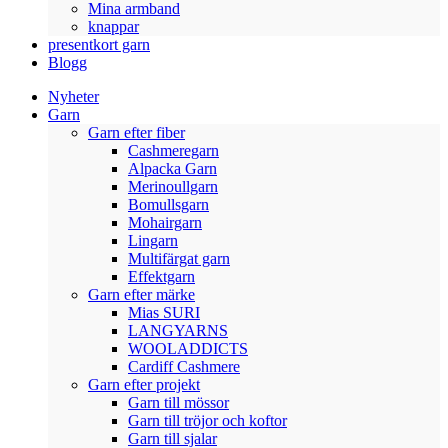
Mina armband
knappar
presentkort garn
Blogg
Nyheter
Garn
Garn efter fiber
Cashmeregarn
Alpacka Garn
Merinoullgarn
Bomullsgarn
Mohairgarn
Lingarn
Multifärgat garn
Effektgarn
Garn efter märke
Mias SURI
LANGYARNS
WOOLADDICTS
Cardiff Cashmere
Garn efter projekt
Garn till mössor
Garn till tröjor och koftor
Garn till sjalar