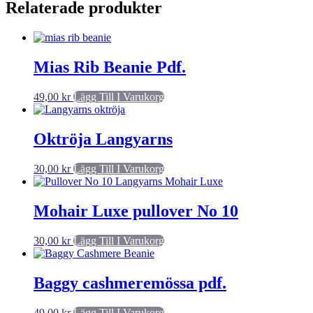
Relaterade produkter
Mias Rib Beanie Pdf.
49,00
kr
Lägg Till I Varukorg
Oktröja Langyarns
30,00
kr
Lägg Till I Varukorg
Mohair Luxe pullover No 10
30,00
kr
Lägg Till I Varukorg
Baggy cashmeremössa pdf.
49,00
kr
Lägg Till I Varukorg