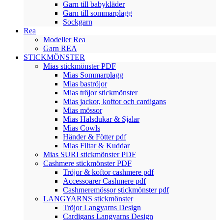
Garn till babykläder
Garn till sommarplagg
Sockgarn
Rea
Modeller Rea
Garn REA
STICKMÖNSTER
Mias stickmönster PDF
Mias Sommarplagg
Mias baströjor
Mias tröjor stickmönster
Mias jackor, koftor och cardigans
Mias mössor
Mias Halsdukar & Sjalar
Mias Cowls
Händer & Fötter pdf
Mias Filtar & Kuddar
Mias SURI stickmönster PDF
Cashmere stickmönster PDF
Tröjor & koftor cashmere pdf
Accessoarer Cashmere pdf
Cashmeremössor stickmönster pdf
LANGYARNS stickmönster
Tröjor Langyarns Design
Cardigans Langyarns Design