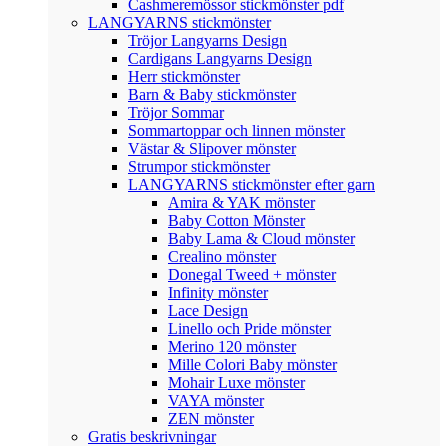
Cashmeremössor stickmönster pdf
LANGYARNS stickmönster
Tröjor Langyarns Design
Cardigans Langyarns Design
Herr stickmönster
Barn & Baby stickmönster
Tröjor Sommar
Sommartoppar och linnen mönster
Västar & Slipover mönster
Strumpor stickmönster
LANGYARNS stickmönster efter garn
Amira & YAK mönster
Baby Cotton Mönster
Baby Lama & Cloud mönster
Crealino mönster
Donegal Tweed + mönster
Infinity mönster
Lace Design
Linello och Pride mönster
Merino 120 mönster
Mille Colori Baby mönster
Mohair Luxe mönster
VAYA mönster
ZEN mönster
Gratis beskrivningar