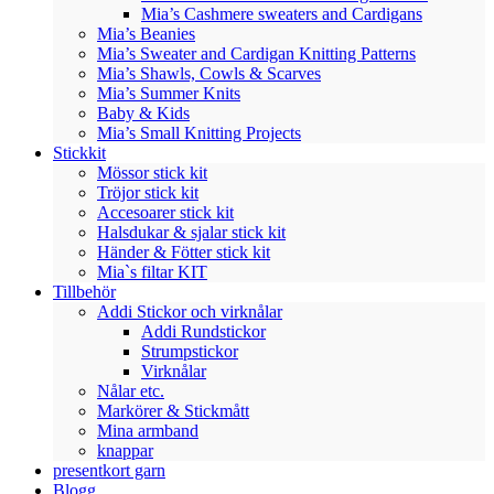
Mia’s Cashmere sweaters and Cardigans
Mia’s Beanies
Mia’s Sweater and Cardigan Knitting Patterns
Mia’s Shawls, Cowls & Scarves
Mia’s Summer Knits
Baby & Kids
Mia’s Small Knitting Projects
Stickkit
Mössor stick kit
Tröjor stick kit
Accesoarer stick kit
Halsdukar & sjalar stick kit
Händer & Fötter stick kit
Mia`s filtar KIT
Tillbehör
Addi Stickor och virknålar
Addi Rundstickor
Strumpstickor
Virknålar
Nålar etc.
Markörer & Stickmått
Mina armband
knappar
presentkort garn
Blogg