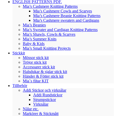
ENGLISH PATTERNS PDF.
Mia’s Cashmere Knitting Patterns
Mia’s Cashmere Cowls and Scarves
Mia’s Cashmere Beanie Knitting Patterns
Mia’s Cashmere sweaters and Cardigans
Mia’s Beanies
Mia’s Sweater and Cardigan Knitting Patterns
Mia’s Shawls, Cowls & Scarves
Mia’s Summer Knits
Baby & Kids
Mia’s Small Knitting Projects
Stickkit
Mössor stick kit
Tröjor stick kit
Accesoarer stick kit
Halsdukar & sjalar stick kit
Händer & Fötter stick kit
Mia`s filtar KIT
Tillbehör
Addi Stickor och virknålar
Addi Rundstickor
Strumpstickor
Virknålar
Nålar etc.
Markörer & Stickmått