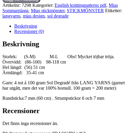
Artikelnr:
7298
Kategorier:
English knittingpatterns pdf
,
Mias
Sommarplagg
,
Mias stickmönster
,
STICKMÖNSTER
Etiketter:
langyarns
,
mias design
,
sol degrade
Beskrivning
Recensioner (0)
Beskrivning
Storlek: (S-M) M-L Obs! Mycket töjbar tröja.
Övervidd: (86-100) 98-118 cm
Hel längd: (56) 51 cm
Ärmlängd: 35-41 cm
Garn: 4 nst á 100 gram Sol Degradé från LANG YARNS (garnet
har utgått, men det var 100% bomull. 100 gram = 200 meter)
Rundsticka:7 mm (60 cm) . Strumpstickor 6 och 7 mm
Recensioner
Det finns inga recensioner än.