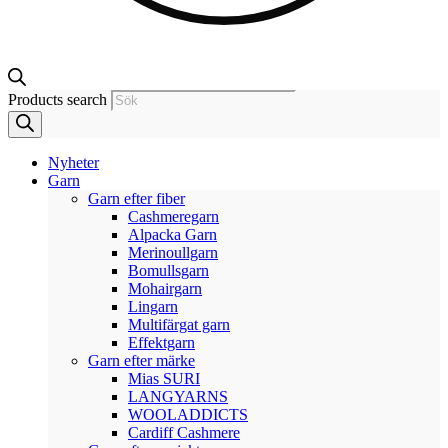
Products search
Nyheter
Garn
Garn efter fiber
Cashmeregarn
Alpacka Garn
Merinoullgarn
Bomullsgarn
Mohairgarn
Lingarn
Multifärgat garn
Effektgarn
Garn efter märke
Mias SURI
LANGYARNS
WOOLADDICTS
Cardiff Cashmere