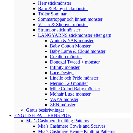
Herr stickmönster
Barn & Baby stickmönster
Tröjor Sommar
Sommartoppar och linnen mönster
Västar & Slipover mönster
Strumpor stickmönster
LANGYARNS stickmönster efter garn
Amira & YAK mönster
Baby Cotton Mönster
Baby Lama & Cloud mönster
Crealino mönster
Donegal Tweed + mönster
Infinity mönster
Lace Design
Linello och Pride mönster
Merino 120 mönster
Mille Colori Baby mönster
Mohair Luxe mönster
VAYA mönster
ZEN mönster
Gratis beskrivningar
ENGLISH PATTERNS PDF.
Mia’s Cashmere Knitting Patterns
Mia’s Cashmere Cowls and Scarves
Mia’s Cashmere Beanie Knitting Patterns