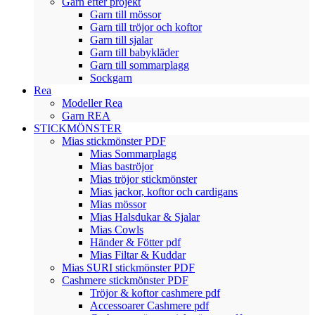
Garn efter projekt
Garn till mössor
Garn till tröjor och koftor
Garn till sjalar
Garn till babykläder
Garn till sommarplagg
Sockgarn
Rea
Modeller Rea
Garn REA
STICKMÖNSTER
Mias stickmönster PDF
Mias Sommarplagg
Mias baströjor
Mias tröjor stickmönster
Mias jackor, koftor och cardigans
Mias mössor
Mias Halsdukar & Sjalar
Mias Cowls
Händer & Fötter pdf
Mias Filtar & Kuddar
Mias SURI stickmönster PDF
Cashmere stickmönster PDF
Tröjor & koftor cashmere pdf
Accessoarer Cashmere pdf