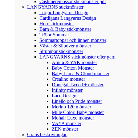
Cashmeremössor stickmönster pdf
LANGYARNS stickmönster
Tröjor Langyarns Design
Cardigans Langyarns Design
Herr stickmönster
Barn & Baby stickmönster
Tröjor Sommar
Sommartoppar och linnen mönster
Västar & Slipover mönster
Strumpor stickmönster
LANGYARNS stickmönster efter garn
Amira & YAK mönster
Baby Cotton Mönster
Baby Lama & Cloud mönster
Crealino mönster
Donegal Tweed + mönster
Infinity mönster
Lace Design
Linello och Pride mönster
Merino 120 mönster
Mille Colori Baby mönster
Mohair Luxe mönster
VAYA mönster
ZEN mönster
Gratis beskrivningar