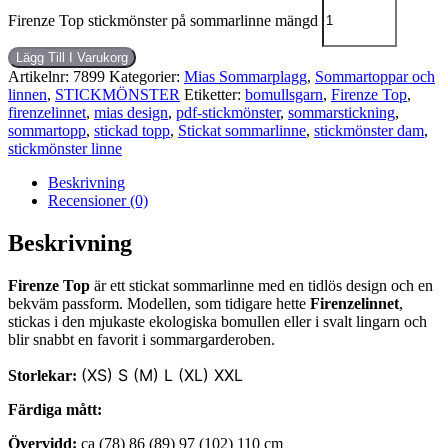
Firenze Top stickmönster på sommarlinne mängd
Lägg Till I Varukorg
Artikelnr:
7899
Kategorier:
Mias Sommarplagg
,
Sommartoppar och
linnen
,
STICKMÖNSTER
Etiketter:
bomullsgarn
,
Firenze Top
,
firenzelinnet
,
mias design
,
pdf-stickmönster
,
sommarstickning
,
sommartopp
,
stickad topp
,
Stickat sommarlinne
,
stickmönster dam
,
stickmönster linne
Beskrivning
Recensioner (0)
Beskrivning
Firenze Top
är ett stickat sommarlinne med en tidlös design och en
bekväm passform. Modellen, som tidigare hette
Firenzelinnet
,
stickas i den mjukaste ekologiska bomullen eller i svalt lingarn och
blir snabbt en favorit i sommargarderoben.
(XS) S (M) L (XL) XXL
Storlekar:
Färdiga mått:
Övervidd:
ca (78) 86 (89) 97 (102) 110 cm