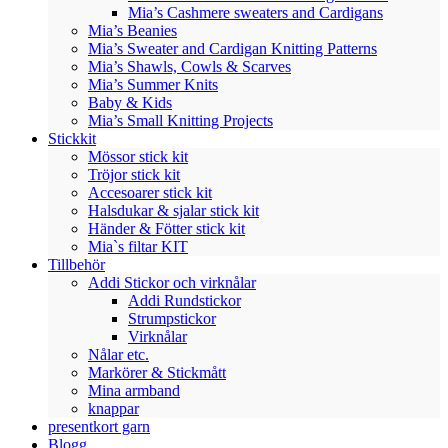
Mia’s Cashmere sweaters and Cardigans
Mia’s Beanies
Mia’s Sweater and Cardigan Knitting Patterns
Mia’s Shawls, Cowls & Scarves
Mia’s Summer Knits
Baby & Kids
Mia’s Small Knitting Projects
Stickkit
Mössor stick kit
Tröjor stick kit
Accesoarer stick kit
Halsdukar & sjalar stick kit
Händer & Fötter stick kit
Mia`s filtar KIT
Tillbehör
Addi Stickor och virknålar
Addi Rundstickor
Strumpstickor
Virknålar
Nålar etc.
Markörer & Stickmått
Mina armband
knappar
presentkort garn
Blogg