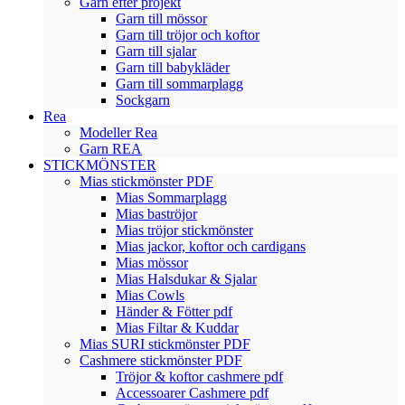
Garn efter projekt
Garn till mössor
Garn till tröjor och koftor
Garn till sjalar
Garn till babykläder
Garn till sommarplagg
Sockgarn
Rea
Modeller Rea
Garn REA
STICKMÖNSTER
Mias stickmönster PDF
Mias Sommarplagg
Mias baströjor
Mias tröjor stickmönster
Mias jackor, koftor och cardigans
Mias mössor
Mias Halsdukar & Sjalar
Mias Cowls
Händer & Fötter pdf
Mias Filtar & Kuddar
Mias SURI stickmönster PDF
Cashmere stickmönster PDF
Tröjor & koftor cashmere pdf
Accessoarer Cashmere pdf