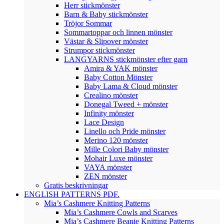
Herr stickmönster
Barn & Baby stickmönster
Tröjor Sommar
Sommartoppar och linnen mönster
Västar & Slipover mönster
Strumpor stickmönster
LANGYARNS stickmönster efter garn
Amira & YAK mönster
Baby Cotton Mönster
Baby Lama & Cloud mönster
Crealino mönster
Donegal Tweed + mönster
Infinity mönster
Lace Design
Linello och Pride mönster
Merino 120 mönster
Mille Colori Baby mönster
Mohair Luxe mönster
VAYA mönster
ZEN mönster
Gratis beskrivningar
ENGLISH PATTERNS PDF.
Mia’s Cashmere Knitting Patterns
Mia’s Cashmere Cowls and Scarves
Mia’s Cashmere Beanie Knitting Patterns