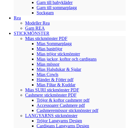
Garn till babykläder
Garn till sommarplagg
Sockgarn
Rea
Modeller Rea
Garn REA
STICKMÖNSTER
Mias stickmönster PDF
Mias Sommarplagg
Mias baströjor
Mias tröjor stickmönster
Mias jackor, koftor och cardigans
Mias mössor
Mias Halsdukar & Sjalar
Mias Cowls
Händer & Fötter pdf
Mias Filtar & Kuddar
Mias SURI stickmönster PDF
Cashmere stickmönster PDF
Tröjor & koftor cashmere pdf
Accessoarer Cashmere pdf
Cashmeremössor stickmönster pdf
LANGYARNS stickmönster
Tröjor Langyarns Design
Cardigans Langyarns Design