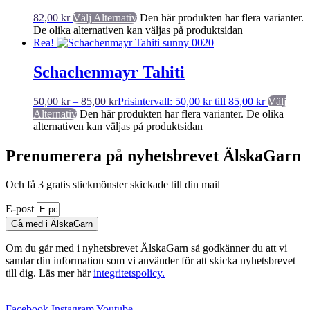
82,00
kr
Välj Alternativ
Den här produkten har flera varianter.
De olika alternativen kan väljas på produktsidan
Rea!
Schachenmayr Tahiti
50,00
kr
–
85,00
kr
Prisintervall: 50,00 kr till 85,00 kr
Välj
Alternativ
Den här produkten har flera varianter. De olika
alternativen kan väljas på produktsidan
Prenumerera på nyhetsbrevet ÄlskaGarn
Och få 3 gratis stickmönster skickade till din mail
E-post
Gå med i ÄlskaGarn
Om du går med i nyhetsbrevet ÄlskaGarn så godkänner du att vi
samlar din information som vi använder för att skicka nyhetsbrevet
till dig. Läs mer här
integritetspolicy.
Facebook
Instagram
Youtube