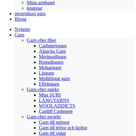
Mina armband
knappar
presentkort garn
Blogg
Nyheter
Garn
Garn efter fiber
Cashmeregarn
Alpacka Garn
Merinoullgarn
Bomullsgarn
Mohairgarn
Lingarn
Multifärgat garn
Effektgarn
Garn efter märke
Mias SURI
LANGYARNS
WOOLADDICTS
Cardiff Cashmere
Garn efter projekt
Garn till mössor
Garn till tröjor och koftor
Garn till sjalar