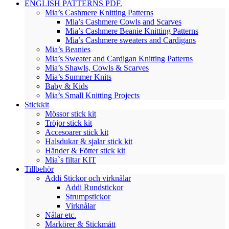
ENGLISH PATTERNS PDF.
Mia’s Cashmere Knitting Patterns
Mia’s Cashmere Cowls and Scarves
Mia’s Cashmere Beanie Knitting Patterns
Mia’s Cashmere sweaters and Cardigans
Mia’s Beanies
Mia’s Sweater and Cardigan Knitting Patterns
Mia’s Shawls, Cowls & Scarves
Mia’s Summer Knits
Baby & Kids
Mia’s Small Knitting Projects
Stickkit
Mössor stick kit
Tröjor stick kit
Accesoarer stick kit
Halsdukar & sjalar stick kit
Händer & Fötter stick kit
Mia`s filtar KIT
Tillbehör
Addi Stickor och virknålar
Addi Rundstickor
Strumpstickor
Virknålar
Nålar etc.
Markörer & Stickmått