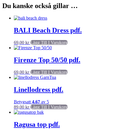
Du kanske också gillar …
BALI Beach Dress pdf.
69,00
kr
Lägg Till I Varukorg
Firenze Top 50/50 pdf.
69,00
kr
Lägg Till I Varukorg
Linellodress pdf.
Betygsatt
4.67
av 5
89,00
kr
Lägg Till I Varukorg
Ragusa top pdf.