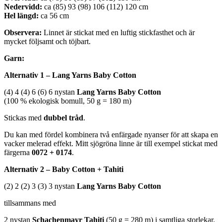
Nedervidd:
ca (85) 93 (98) 106 (112) 120 cm
Hel längd:
ca 56 cm
Observera:
Linnet är stickat med en luftig stickfasthet och är
mycket följsamt och töjbart.
Garn:
Alternativ 1 – Lang Yarns Baby Cotton
(4) 4 (4) 6 (6) 6 nystan
Lang Yarns Baby Cotton
(100 % ekologisk bomull, 50 g = 180 m)
Stickas med
dubbel tråd
.
Du kan med fördel kombinera två enfärgade nyanser för att skapa en
vacker melerad effekt. Mitt sjögröna linne är till exempel stickat med
färgerna
0072 + 0174
.
Alternativ 2 – Baby Cotton + Tahiti
(2) 2 (2) 3 (3) 3 nystan
Lang Yarns Baby Cotton
tillsammans med
2 nystan
Schachenmayr Tahiti
(50 g = 280 m) i samtliga storlekar.