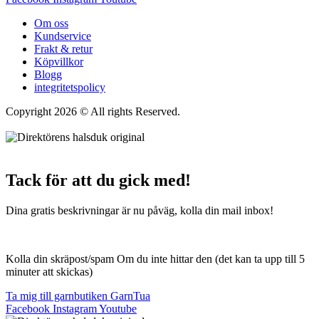
Om oss
Kundservice
Frakt & retur
Köpvillkor
Blogg
integritetspolicy
Copyright 2026 © All rights Reserved.
Wordpress Woocommerce
Webbutik Skapad Av Webbyrå Interwebsite
Tack för att du gick med!
Dina gratis beskrivningar är nu påväg, kolla din mail inbox!
Kolla din skräpost/spam Om du inte hittar den (det kan ta upp till 5
minuter att skickas)
Ta mig till garnbutiken GarnTua
Facebook
Instagram
Youtube