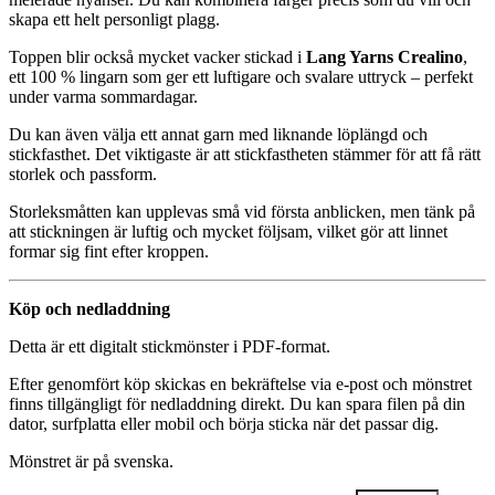
skapa ett helt personligt plagg.
Toppen blir också mycket vacker stickad i
Lang Yarns Crealino
,
ett 100 % lingarn som ger ett luftigare och svalare uttryck – perfekt
under varma sommardagar.
Du kan även välja ett annat garn med liknande löplängd och
stickfasthet. Det viktigaste är att stickfastheten stämmer för att få rätt
storlek och passform.
Storleksmåtten kan upplevas små vid första anblicken, men tänk på
att stickningen är luftig och mycket följsam, vilket gör att linnet
formar sig fint efter kroppen.
Köp och nedladdning
Detta är ett digitalt stickmönster i PDF-format.
Efter genomfört köp skickas en bekräftelse via e-post och mönstret
finns tillgängligt för nedladdning direkt. Du kan spara filen på din
dator, surfplatta eller mobil och börja sticka när det passar dig.
Mönstret är på svenska.