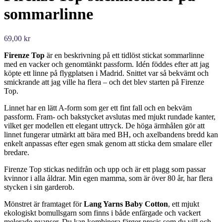
sommarlinne
69,00
kr
Firenze Top
är en beskrivning på ett tidlöst stickat sommarlinne
med en vacker och genomtänkt passform. Idén föddes efter att jag
köpte ett linne på flygplatsen i Madrid. Snittet var så bekvämt och
smickrande att jag ville ha flera – och det blev starten på Firenze
Top.
Linnet har en lätt A-form som ger ett fint fall och en bekväm
passform. Fram- och bakstycket avslutas med mjukt rundade kanter,
vilket ger modellen ett elegant uttryck. De höga ärmhålen gör att
linnet fungerar utmärkt att bära med BH, och axelbandens bredd kan
enkelt anpassas efter egen smak genom att sticka dem smalare eller
bredare.
Firenze Top stickas nedifrån och upp och är ett plagg som passar
kvinnor i alla åldrar. Min egen mamma, som är över 80 år, har flera
stycken i sin garderob.
Mönstret är framtaget för
Lang Yarns Baby Cotton
, ett mjukt
ekologiskt bomullsgarn som finns i både enfärgade och vackert
melerade nyanser. Du kan kombinera färger precis som du vill och