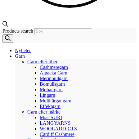
Products search
Nyheter
Garn
Garn efter fiber
Cashmeregarn
Alpacka Garn
Merinoullgarn
Bomullsgarn
Mohairgarn
Lingarn
Multifärgat garn
Effektgarn
Garn efter märke
Mias SURI
LANGYARNS
WOOLADDICTS
Cardiff Cashmere