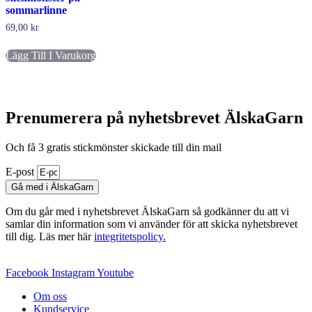
sommarlinne
produktsidan
kan
väljas
69,00
kr
på
produkt
Lägg Till I Varukorg
Prenumerera på nyhetsbrevet ÄlskaGarn
Och få 3 gratis stickmönster skickade till din mail
E-post
Gå med i ÄlskaGarn
Om du går med i nyhetsbrevet ÄlskaGarn så godkänner du att vi
samlar din information som vi använder för att skicka nyhetsbrevet
till dig. Läs mer här
integritetspolicy.
Facebook
Instagram
Youtube
Om oss
Kundservice