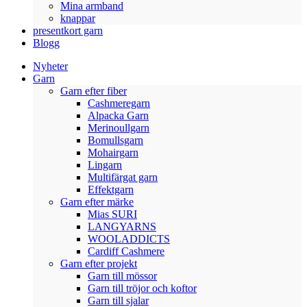
Mina armband
knappar
presentkort garn
Blogg
Nyheter
Garn
Garn efter fiber
Cashmeregarn
Alpacka Garn
Merinoullgarn
Bomullsgarn
Mohairgarn
Lingarn
Multifärgat garn
Effektgarn
Garn efter märke
Mias SURI
LANGYARNS
WOOLADDICTS
Cardiff Cashmere
Garn efter projekt
Garn till mössor
Garn till tröjor och koftor
Garn till sjalar