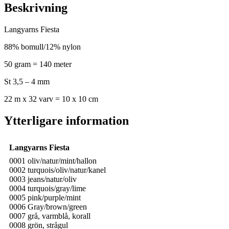
Beskrivning
Langyarns Fiesta
88% bomull/12% nylon
50 gram = 140 meter
St 3,5 – 4 mm
22 m x 32 varv = 10 x 10 cm
Ytterligare information
Langyarns Fiesta
0001 oliv/natur/mint/hallon
0002 turquois/oliv/natur/kanel
0003 jeans/natur/oliv
0004 turquois/gray/lime
0005 pink/purple/mint
0006 Gray/brown/green
0007 grå, varmblå, korall
0008 grön, strågul