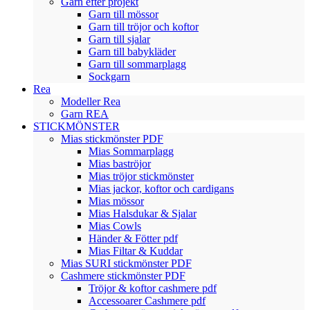
Garn efter projekt
Garn till mössor
Garn till tröjor och koftor
Garn till sjalar
Garn till babykläder
Garn till sommarplagg
Sockgarn
Rea
Modeller Rea
Garn REA
STICKMÖNSTER
Mias stickmönster PDF
Mias Sommarplagg
Mias baströjor
Mias tröjor stickmönster
Mias jackor, koftor och cardigans
Mias mössor
Mias Halsdukar & Sjalar
Mias Cowls
Händer & Fötter pdf
Mias Filtar & Kuddar
Mias SURI stickmönster PDF
Cashmere stickmönster PDF
Tröjor & koftor cashmere pdf
Accessoarer Cashmere pdf