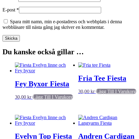
E-post
*
Spara mitt namn, min e-postadress och webbplats i denna
webbläsare till nästa gång jag skriver en kommentar.
Du kanske också gillar …
Fria Tee Fiesta
Fey Byxor Fiesta
30,00
kr
Lägg Till I Varukorg
30,00
kr
Lägg Till I Varukorg
Evelyn Top Fiesta
Andren Cardigan