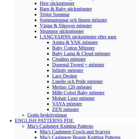
Herr stickmönster
Barn & Baby stickmönster
Tröjor Sommar
Sommartoppar och linnen mönster
Västar & Slipover mönster
Strumpor stickmönster
LANGYARNS stickmönster efter garn
Amira & YAK mönster
Baby Cotton Mönster
Baby Lama & Cloud mönster
Crealino mönster
Donegal Tweed + mönster
Infinity mönster
Lace Design
Linello och Pride mönster
Merino 120 mönster
Mille Colori Baby mönster
Mohair Luxe mönster
VAYA mönster
ZEN mönster
Gratis beskrivningar
ENGLISH PATTERNS PDF.
Mia’s Cashmere Knitting Patterns
Mia’s Cashmere Cowls and Scarves
Mia’s Cashmere Beanie Knitting Patterns