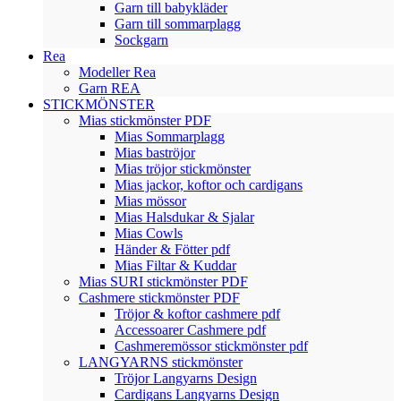
Garn till babykläder
Garn till sommarplagg
Sockgarn
Rea
Modeller Rea
Garn REA
STICKMÖNSTER
Mias stickmönster PDF
Mias Sommarplagg
Mias baströjor
Mias tröjor stickmönster
Mias jackor, koftor och cardigans
Mias mössor
Mias Halsdukar & Sjalar
Mias Cowls
Händer & Fötter pdf
Mias Filtar & Kuddar
Mias SURI stickmönster PDF
Cashmere stickmönster PDF
Tröjor & koftor cashmere pdf
Accessoarer Cashmere pdf
Cashmeremössor stickmönster pdf
LANGYARNS stickmönster
Tröjor Langyarns Design
Cardigans Langyarns Design