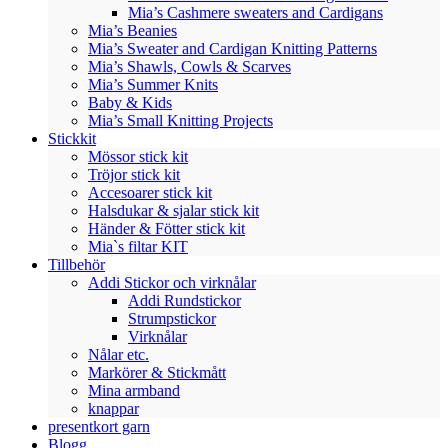
Mia’s Cashmere sweaters and Cardigans
Mia’s Beanies
Mia’s Sweater and Cardigan Knitting Patterns
Mia’s Shawls, Cowls & Scarves
Mia’s Summer Knits
Baby & Kids
Mia’s Small Knitting Projects
Stickkit
Mössor stick kit
Tröjor stick kit
Accesoarer stick kit
Halsdukar & sjalar stick kit
Händer & Fötter stick kit
Mia`s filtar KIT
Tillbehör
Addi Stickor och virknålar
Addi Rundstickor
Strumpstickor
Virknålar
Nålar etc.
Markörer & Stickmått
Mina armband
knappar
presentkort garn
Blogg