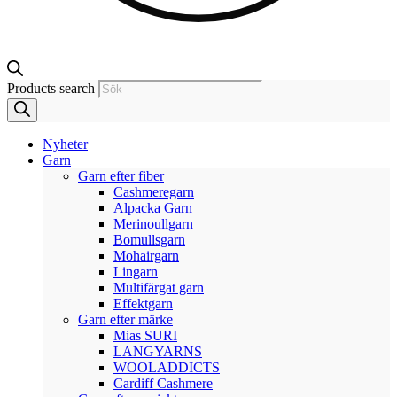
Products search
Nyheter
Garn
Garn efter fiber
Cashmeregarn
Alpacka Garn
Merinoullgarn
Bomullsgarn
Mohairgarn
Lingarn
Multifärgat garn
Effektgarn
Garn efter märke
Mias SURI
LANGYARNS
WOOLADDICTS
Cardiff Cashmere