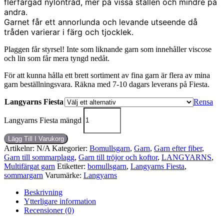
flerfärgad nylontråd, mer på vissa ställen och mindre på
andra.
Garnet får ett annorlunda och levande utseende då
tråden varierar i färg och tjocklek.
Plaggen får styrsel! Inte som liknande garn som innehåller viscose
och lin som får mera tyngd nedåt.
För att kunna hålla ett brett sortiment av fina garn är flera av mina
garn beställningsvara. Räkna med 7-10 dagars leverans på Fiesta.
Langyarns Fiesta
Rensa
Langyarns Fiesta mängd
Lägg Till I Varukorg
Artikelnr:
N/A
Kategorier:
Bomullsgarn
,
Garn
,
Garn efter fiber
,
Garn till sommarplagg
,
Garn till tröjor och koftor
,
LANGYARNS
,
Multifärgat garn
Etiketter:
bomullsgarn
,
Langyarns Fiesta
,
sommargarn
Varumärke:
Langyarns
Beskrivning
Ytterligare information
Recensioner (0)