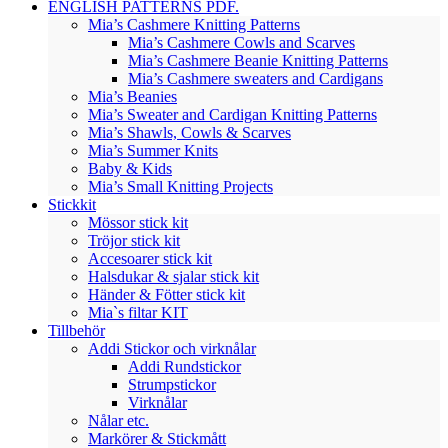
ENGLISH PATTERNS PDF.
Mia’s Cashmere Knitting Patterns
Mia’s Cashmere Cowls and Scarves
Mia’s Cashmere Beanie Knitting Patterns
Mia’s Cashmere sweaters and Cardigans
Mia’s Beanies
Mia’s Sweater and Cardigan Knitting Patterns
Mia’s Shawls, Cowls & Scarves
Mia’s Summer Knits
Baby & Kids
Mia’s Small Knitting Projects
Stickkit
Mössor stick kit
Tröjor stick kit
Accesoarer stick kit
Halsdukar & sjalar stick kit
Händer & Fötter stick kit
Mia`s filtar KIT
Tillbehör
Addi Stickor och virknålar
Addi Rundstickor
Strumpstickor
Virknålar
Nålar etc.
Markörer & Stickmått