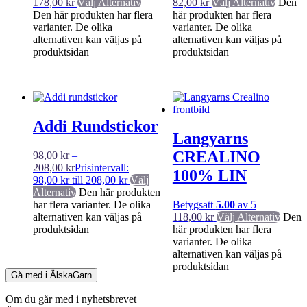
178,00
kr
Välj Alternativ
82,00
kr
Välj Alternativ
Den
Den här produkten har flera
här produkten har flera
varianter. De olika
varianter. De olika
alternativen kan väljas på
alternativen kan väljas på
produktsidan
produktsidan
Addi Rundstickor
Langyarns
CREALINO
98,00
kr
–
208,00
kr
Prisintervall:
100% LIN
98,00 kr till 208,00 kr
Välj
Alternativ
Den här produkten
har flera varianter. De olika
Betygsatt
5.00
av 5
alternativen kan väljas på
118,00
kr
Välj Alternativ
Den
produktsidan
här produkten har flera
varianter. De olika
alternativen kan väljas på
produktsidan
Gå med i ÄlskaGarn
Om du går med i nyhetsbrevet