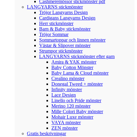
Cashmeremössor stickmönster pdf
LANGYARNS stickmönster
Tröjor Langyarns Design
Cardigans Langyarns Design
Herr stickmönster
Barn & Baby stickmönster
Tröjor Sommar
Sommartoppar och linnen mönster
Västar & Slipover mönster
Strumpor stickmönster
LANGYARNS stickmönster efter garn
Amira & YAK mönster
Baby Cotton Mönster
Baby Lama & Cloud mönster
Crealino mönster
Donegal Tweed + mönster
Infinity mönster
Lace Design
Linello och Pride mönster
Merino 120 mönster
Mille Colori Baby mönster
Mohair Luxe mönster
VAYA mönster
ZEN mönster
Gratis beskrivningar