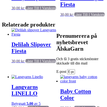
Fiesta
30,00
kr
Lägg Till I Varukorg
30,00
kr
Lägg Till I Varukorg
Relaterade produkter
Prenumerera på
nyhetsbrevet
Delilah Slipover
ÄlskaGarn
Fiesta
Och få 3 gratis stickmönster
30,00
kr
Lägg Till I Varukorg
skickade till din mail
E-post
Langyarns
Baby Cotton
LINELLO
Color
Betygsatt
5.00
av 5