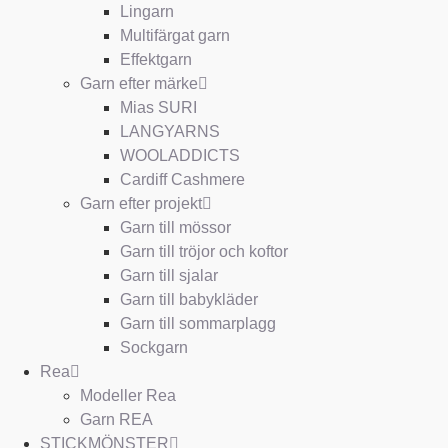
Lingarn
Multifärgat garn
Effektgarn
Garn efter märke
Mias SURI
LANGYARNS
WOOLADDICTS
Cardiff Cashmere
Garn efter projekt
Garn till mössor
Garn till tröjor och koftor
Garn till sjalar
Garn till babykläder
Garn till sommarplagg
Sockgarn
Rea
Modeller Rea
Garn REA
STICKMÖNSTER