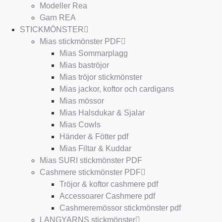
Modeller Rea
Garn REA
STICKMÖNSTER
Mias stickmönster PDF
Mias Sommarplagg
Mias baströjor
Mias tröjor stickmönster
Mias jackor, koftor och cardigans
Mias mössor
Mias Halsdukar & Sjalar
Mias Cowls
Händer & Fötter pdf
Mias Filtar & Kuddar
Mias SURI stickmönster PDF
Cashmere stickmönster PDF
Tröjor & koftor cashmere pdf
Accessoarer Cashmere pdf
Cashmeremössor stickmönster pdf
LANGYARNS stickmönster