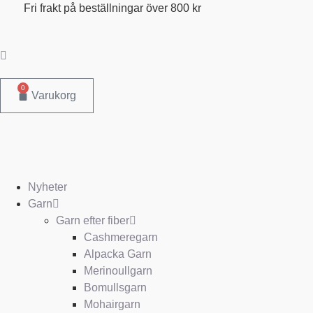
Hoppa
Fri frakt på beställningar över 800 kr
till
innehåll
0
Varukorg
Nyheter
Garn
Garn efter fiber
Cashmeregarn
Alpacka Garn
Merinoullgarn
Bomullsgarn
Mohairgarn