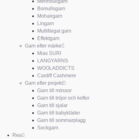
Merinoullgarn
Bomullsgarn
Mohairgarn
Lingarn
Multifärgat garn
Effektgarn
Garn efter märke
Mias SURI
LANGYARNS
WOOLADDICTS
Cardiff Cashmere
Garn efter projekt
Garn till mössor
Garn till tröjor och koftor
Garn till sjalar
Garn till babykläder
Garn till sommarplagg
Sockgarn
Rea