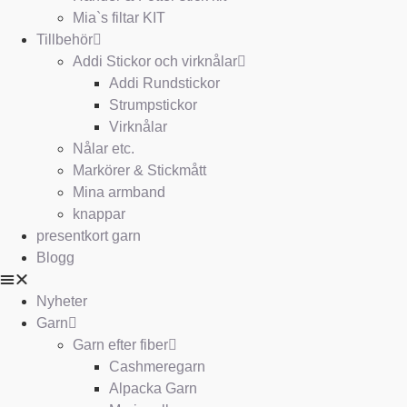
Mia`s filtar KIT
Tillbehör
Addi Stickor och virknålar
Addi Rundstickor
Strumpstickor
Virknålar
Nålar etc.
Markörer & Stickmått
Mina armband
knappar
presentkort garn
Blogg
Nyheter
Garn
Garn efter fiber
Cashmeregarn
Alpacka Garn