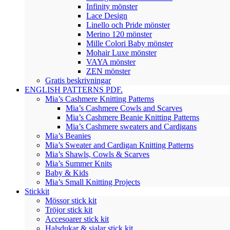
Infinity mönster
Lace Design
Linello och Pride mönster
Merino 120 mönster
Mille Colori Baby mönster
Mohair Luxe mönster
VAYA mönster
ZEN mönster
Gratis beskrivningar
ENGLISH PATTERNS PDF.
Mia’s Cashmere Knitting Patterns
Mia’s Cashmere Cowls and Scarves
Mia’s Cashmere Beanie Knitting Patterns
Mia’s Cashmere sweaters and Cardigans
Mia’s Beanies
Mia’s Sweater and Cardigan Knitting Patterns
Mia’s Shawls, Cowls & Scarves
Mia’s Summer Knits
Baby & Kids
Mia’s Small Knitting Projects
Stickkit
Mössor stick kit
Tröjor stick kit
Accesoarer stick kit
Halsdukar & sjalar stick kit