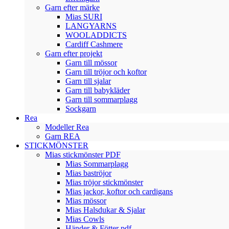
Garn efter märke
Mias SURI
LANGYARNS
WOOLADDICTS
Cardiff Cashmere
Garn efter projekt
Garn till mössor
Garn till tröjor och koftor
Garn till sjalar
Garn till babykläder
Garn till sommarplagg
Sockgarn
Rea
Modeller Rea
Garn REA
STICKMÖNSTER
Mias stickmönster PDF
Mias Sommarplagg
Mias baströjor
Mias tröjor stickmönster
Mias jackor, koftor och cardigans
Mias mössor
Mias Halsdukar & Sjalar
Mias Cowls
Händer & Fötter pdf