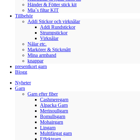
Händer & Fötter stick kit
Mia`s filtar KIT
Tillbehör
Addi Stickor och virknålar
Addi Rundstickor
Strumpstickor
Virknålar
Nålar etc.
Markörer & Stickmått
Mina armband
knappar
presentkort garn
Blogg
Nyheter
Garn
Garn efter fiber
Cashmeregarn
Alpacka Garn
Merinoullgarn
Bomullsgarn
Mohairgarn
Lingarn
Multifärgat garn
Effektgarn