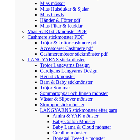
Mias mössor
Mias Halsdukar & Sjalar
Mias Cowls
Händer & Fötter pdf
Mias Filtar & Kuddar
Mias SURI stickmönster PDF
Cashmere stickmönster PDF
Tröjor & koftor cashmere pdf
Accessoarer Cashmere pdf
Cashmeremössor stickmönster pdf
LANGYARNS stickmönster
Tröjor Langyarns Design
Cardigans Langyarns Design
Herr stickmönster
Barn & Baby stickmönster
Tröjor Sommar
Sommartoppar och linnen mönster
Västar & Slipover mönster
Strumpor stickmönster
LANGYARNS stickmönster efter garn
Amira & YAK mönster
Baby Cotton Mönster
Baby Lama & Cloud mönster
Crealino mönster
Donegal Tweed + mönster