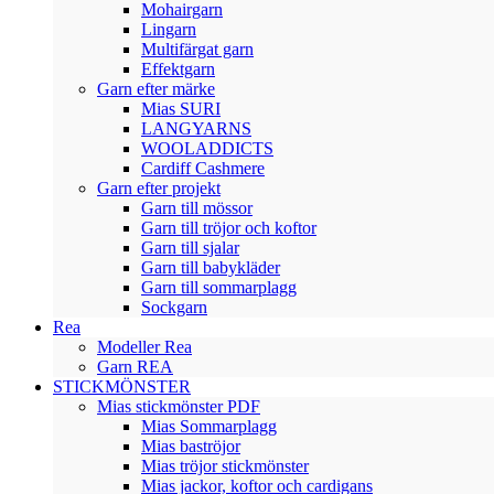
Mohairgarn
Lingarn
Multifärgat garn
Effektgarn
Garn efter märke
Mias SURI
LANGYARNS
WOOLADDICTS
Cardiff Cashmere
Garn efter projekt
Garn till mössor
Garn till tröjor och koftor
Garn till sjalar
Garn till babykläder
Garn till sommarplagg
Sockgarn
Rea
Modeller Rea
Garn REA
STICKMÖNSTER
Mias stickmönster PDF
Mias Sommarplagg
Mias baströjor
Mias tröjor stickmönster
Mias jackor, koftor och cardigans