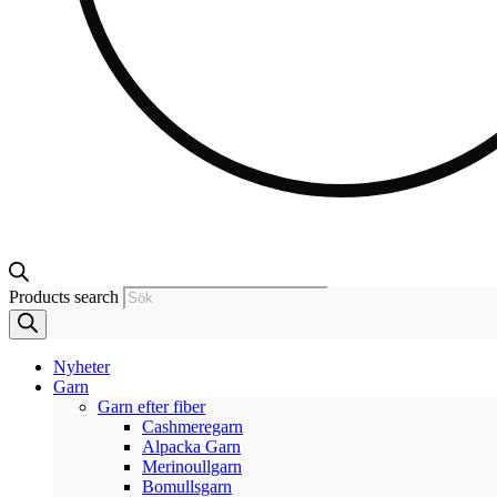
Products search
Nyheter
Garn
Garn efter fiber
Cashmeregarn
Alpacka Garn
Merinoullgarn
Bomullsgarn