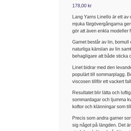
5.00
av 5
178,00
kr
baserat på
kundrecension
Lang Yarns Linello är ett av
mjuka färgövergångarna ger l
gör att även enkla modeller 
Garnet består av lin, bomul
naturliga känslan av lin samt
behagligare att både sticka 
Linet bidrar med den levand
populärt till sommarplagg. B
viscosen tillför ett vackert f
Resultatet blir lätta och luf
sommardagar och ljumma kvällar
koftor och klänningar som ti
Precis som andra garner som
sig något på längden. Det är 