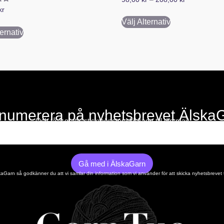
tt
kr
Välj Alternativ
ternativ
numerera på nyhetsbrevet Älska
Och få 3 gratis stickmönster skickade till din mail
Gå med i ÄlskaGarn
Garn så godkänner du att vi samlar din information som vi använder för att skicka nyhetsbrevet t