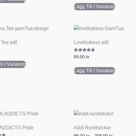
Lägg Till I Varukorg
 Tee pdf.
Linellodress pdf.
r
Betygsatt
89,00
kr
4.67
av 5
ll I Varukorg
Lägg Till I Varukorg
DDICTS Pride
Addi Rundstickor
98,00
kr
–
208,00
kr