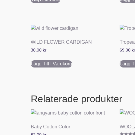
WILD FLOWER CARDIGAN
Tropea
30,00
kr
69,00
k
Lägg Till I Varukorg
Lägg Ti
Relaterade produkter
Baby Cotton Color
WOOLA
82,00
kr