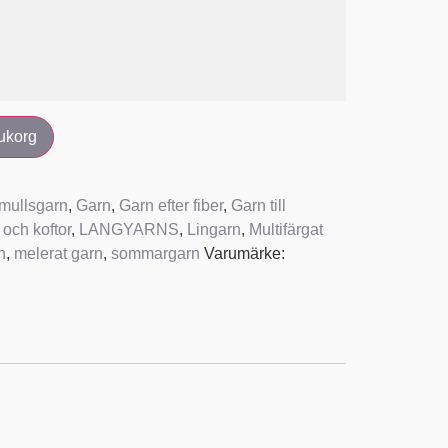
rukorg
mullsgarn
,
Garn
,
Garn efter fiber
,
Garn till
r och koftor
,
LANGYARNS
,
Lingarn
,
Multifärgat
n
,
melerat garn
,
sommargarn
Varumärke: