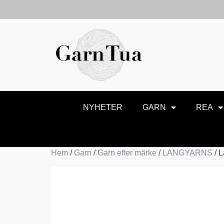
NYHETER
GARN
REA
Hem
/
Garn
/
Garn efter märke
/
LANGYARNS
/ 