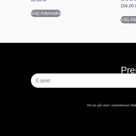
Betygsa
156,00
5.00
av 5
Välj Alternativ
Välj Al
Pre
E-post
Om du går med i nyhetsbrevet Älska