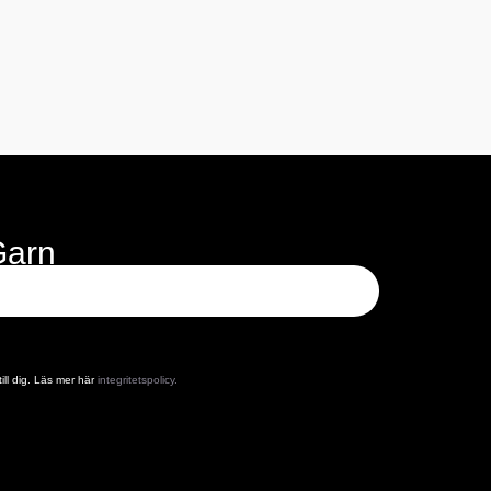
Garn
ill dig. Läs mer här
integritetspolicy.