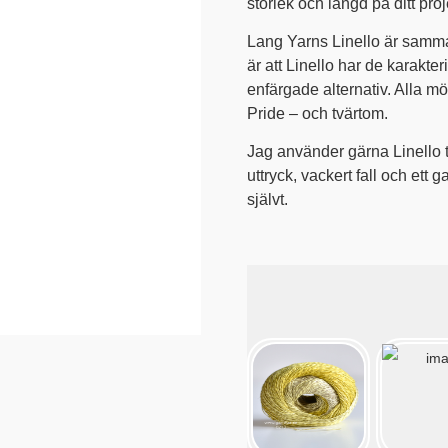
storlek och längd på ditt proj
Lang Yarns Linello är samma
är att Linello har de karakte
enfärgade alternativ. Alla mön
Pride – och tvärtom.
Jag använder gärna Linello ti
uttryck, vackert fall och ett
självt.