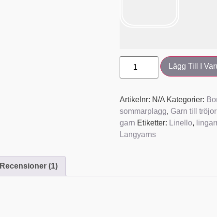
Lägg Till I Va
Artikelnr:
N/A
Kategorier:
Bo
sommarplagg
,
Garn till tröjo
garn
Etiketter:
Linello
,
lingar
Langyarns
Recensioner (1)