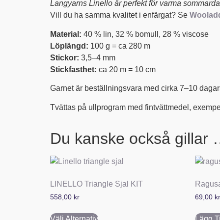
Langyarns Linello är perfekt för varma sommard
Vill du ha samma kvalitet i enfärgat? Se
Wooladd
Material:
40 % lin, 32 % bomull, 28 % viscose
Löplängd:
100 g = ca 280 m
Stickor:
3,5–4 mm
Stickfasthet:
ca 20 m = 10 cm
Garnet är beställningsvara med cirka 7–10 dagars
Tvättas på ullprogram med fintvättmedel, exempe
Du kanske också gillar
LINELLO Triangle Sjal KIT
Ragusa
558,00
kr
69,00
k
Välj Alternativ
Lägg Ti