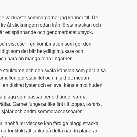
 de vackraste sommargarner jag känner till. De
iv åt stickningen redan från första maskan och
får ett spännande och genomarbetat uttryck.
l och viscose – en kombination som ger den
idigt som det blir betydligt mjukare och
och bära än många rena lingarner.
e strukturen och den svala känslan som gör lin så
omullen ger stabilitet och mjukhet, medan
all, en diskret lyster och en sval känsla mot huden.
tiga plagg som passar perfekt under varma
. Garnet fungerar lika fint till toppar, t-shirts,
ll sjalar och andra sommaraccessoarer.
 innehåller viscose kan färdiga plagg sträcka
därför klokt att tänka på detta när du planerar