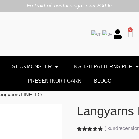
Fri frakt på beställningar över 800 kr
0
STICKMÖNSTER
ENGLISH PATTERNS PDF.
PRESENTKORT GARN
BLOGG
Langyarns LINELLO
Langyarns
(
kundrecensio
Betygsatt
1