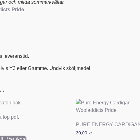
agar och milda sommarkvällar.
icts Pride
 leveranstid.
lvis Y3 eller Grumme. Undvik sköljmedel.
 …
 top pdf.
PURE ENERGY CARDIGA
r
30,00
kr
ll I Varukorg