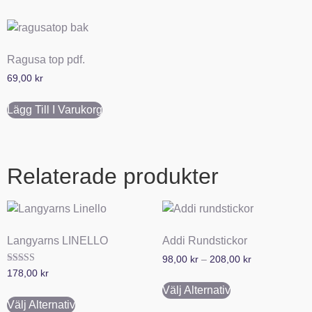
Ragusa top pdf.
69,00
kr
Lägg Till I Varukorg
Relaterade produkter
Langyarns LINELLO
Addi Rundstickor
98,00
kr
–
208,00
kr
Betygsatt
178,00
kr
5.00
av 5
Välj Alternativ
Välj Alternativ