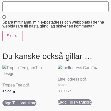
Spara mitt namn, min e-postadress och webbplats i denna
webbläsare till nästa gång jag skriver en kommentar.
Du kanske också gillar …
Linellodress pdf.
Tropea Tee pdf.
Betygsatt
89,00
kr
69,00
kr
4.67
av 5
Lägg Till I Varukorg
Lägg Till I Varukorg