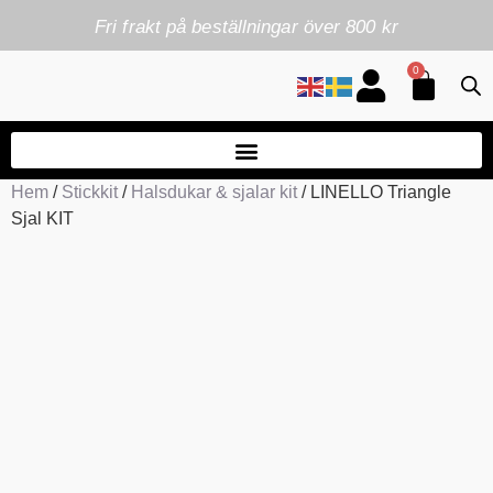
Fri frakt på beställningar över 800 kr
0
Hem
/
Stickkit
/
Halsdukar & sjalar kit
/ LINELLO Triangle
Sjal KIT