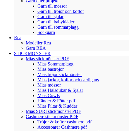
Garn efter projekt
Garn till mössor
Garn till tröjor och koftor
Garn till sjalar
Garn till babykläder
Garn till sommarplagg
Sockgarn
Rea
Modeller Rea
Garn REA
STICKMÖNSTER
Mias stickmönster PDF
Mias Sommarplagg
Mias baströjor
Mias tröjor stickmönster
Mias jackor, koftor och cardigans
Mias mössor
Mias Halsdukar & Sjalar
Mias Cowls
Händer & Fötter pdf
Mias Filtar & Kuddar
Mias SURI stickmönster PDF
Cashmere stickmönster PDF
Tröjor & koftor cashmere pdf
Accessoarer Cashmere pdf