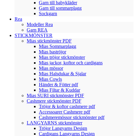
Garn till babykläder
Garn till sommarplagg
Sockgarn
Rea
Modeller Rea
Garn REA
STICKMÖNSTER
Mias stickmönster PDF
Mias Sommarplagg
Mias baströjor
Mias tröjor stickmönster
Mias jackor, koftor och cardigans
Mias mössor
Mias Halsdukar & Sjalar
Mias Cowls
Händer & Fötter pdf
Mias Filtar & Kuddar
Mias SURI stickmönster PDF
Cashmere stickmönster PDF
Tröjor & koftor cashmere pdf
Accessoarer Cashmere pdf
Cashmeremössor stickmönster pdf
LANGYARNS stickmönster
Tröjor Langyarns Design
Cardigans Langyarns Design