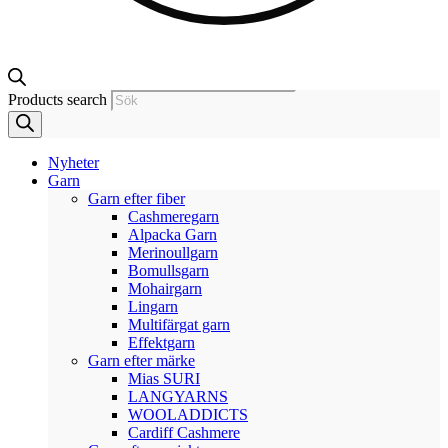
Products search
Nyheter
Garn
Garn efter fiber
Cashmeregarn
Alpacka Garn
Merinoullgarn
Bomullsgarn
Mohairgarn
Lingarn
Multifärgat garn
Effektgarn
Garn efter märke
Mias SURI
LANGYARNS
WOOLADDICTS
Cardiff Cashmere