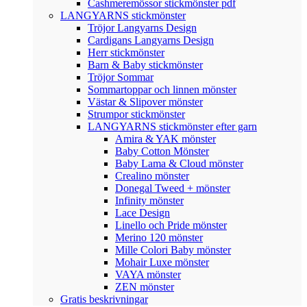
Cashmeremössor stickmönster pdf
LANGYARNS stickmönster
Tröjor Langyarns Design
Cardigans Langyarns Design
Herr stickmönster
Barn & Baby stickmönster
Tröjor Sommar
Sommartoppar och linnen mönster
Västar & Slipover mönster
Strumpor stickmönster
LANGYARNS stickmönster efter garn
Amira & YAK mönster
Baby Cotton Mönster
Baby Lama & Cloud mönster
Crealino mönster
Donegal Tweed + mönster
Infinity mönster
Lace Design
Linello och Pride mönster
Merino 120 mönster
Mille Colori Baby mönster
Mohair Luxe mönster
VAYA mönster
ZEN mönster
Gratis beskrivningar