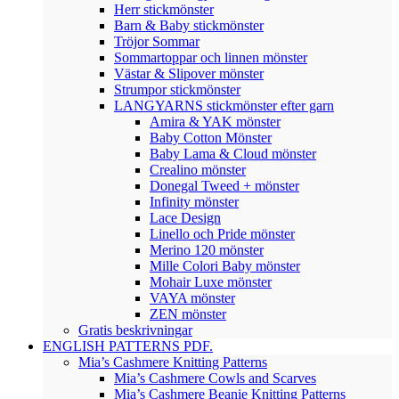
Herr stickmönster
Barn & Baby stickmönster
Tröjor Sommar
Sommartoppar och linnen mönster
Västar & Slipover mönster
Strumpor stickmönster
LANGYARNS stickmönster efter garn
Amira & YAK mönster
Baby Cotton Mönster
Baby Lama & Cloud mönster
Crealino mönster
Donegal Tweed + mönster
Infinity mönster
Lace Design
Linello och Pride mönster
Merino 120 mönster
Mille Colori Baby mönster
Mohair Luxe mönster
VAYA mönster
ZEN mönster
Gratis beskrivningar
ENGLISH PATTERNS PDF.
Mia’s Cashmere Knitting Patterns
Mia’s Cashmere Cowls and Scarves
Mia’s Cashmere Beanie Knitting Patterns