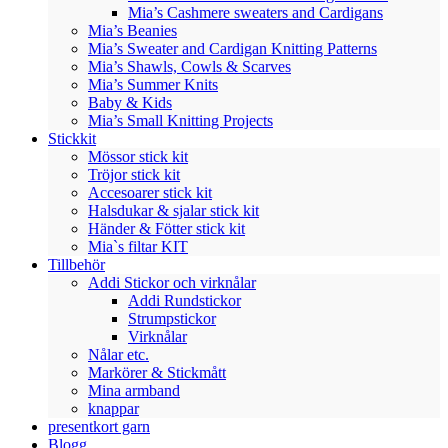
Mia’s Cashmere sweaters and Cardigans
Mia’s Beanies
Mia’s Sweater and Cardigan Knitting Patterns
Mia’s Shawls, Cowls & Scarves
Mia’s Summer Knits
Baby & Kids
Mia’s Small Knitting Projects
Stickkit
Mössor stick kit
Tröjor stick kit
Accesoarer stick kit
Halsdukar & sjalar stick kit
Händer & Fötter stick kit
Mia`s filtar KIT
Tillbehör
Addi Stickor och virknålar
Addi Rundstickor
Strumpstickor
Virknålar
Nålar etc.
Markörer & Stickmått
Mina armband
knappar
presentkort garn
Blogg