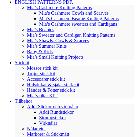
ENGLISH PATTERNS PDF.
Mia’s Cashmere Knitting Patterns
Mia’s Cashmere Cowls and Scarves
Mia’s Cashmere Beanie Knitting Patterns
Mia’s Cashmere sweaters and Cardigans
Mia’s Beanies
Mia’s Sweater and Cardigan Knitting Patterns
Mia’s Shawls, Cowls & Scarves
Mia’s Summer Knits
Baby & Kids
Mia’s Small Knitting Projects
Stickkit
Mössor stick kit
Tröjor stick kit
Accesoarer stick kit
Halsdukar & sjalar stick kit
Händer & Fötter stick kit
Mia`s filtar KIT
Tillbehör
Addi Stickor och virknålar
Addi Rundstickor
Strumpstickor
Virknålar
Nålar etc.
Markörer & Stickmått