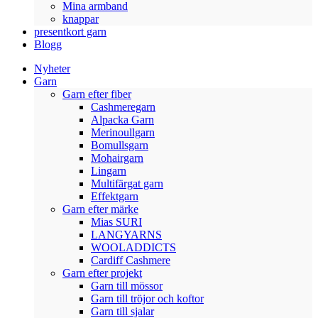
Mina armband
knappar
presentkort garn
Blogg
Nyheter
Garn
Garn efter fiber
Cashmeregarn
Alpacka Garn
Merinoullgarn
Bomullsgarn
Mohairgarn
Lingarn
Multifärgat garn
Effektgarn
Garn efter märke
Mias SURI
LANGYARNS
WOOLADDICTS
Cardiff Cashmere
Garn efter projekt
Garn till mössor
Garn till tröjor och koftor
Garn till sjalar