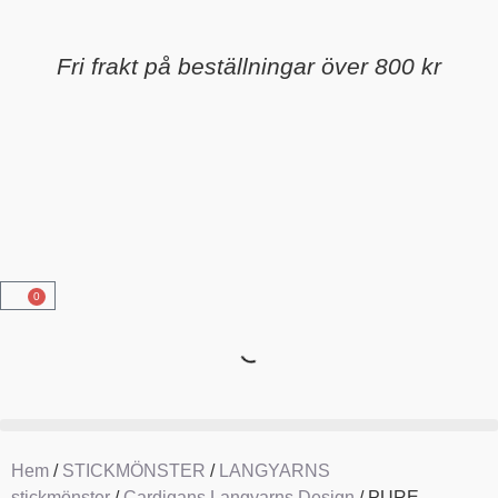
Fri frakt på beställningar över 800 kr
0
Hem
/
STICKMÖNSTER
/
LANGYARNS
stickmönster
/
Cardigans Langyarns Design
/ PURE