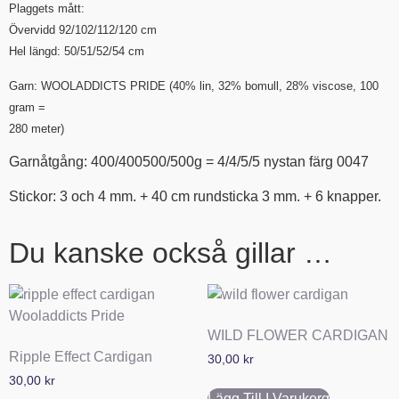
Plaggets mått:
Övervidd 92/102/112/120 cm
Hel längd: 50/51/52/54 cm
Garn: WOOLADDICTS PRIDE
(40% lin, 32% bomull, 28% viscose, 100
gram =
280 meter)
Garnåtgång: 400/400500/500g = 4/4/5/5 nystan färg 0047
Stickor: 3 och 4 mm. + 40 cm rundsticka 3 mm. + 6 knapper.
Du kanske också gillar …
WILD FLOWER CARDIGAN
Ripple Effect Cardigan
30,00
kr
30,00
kr
Lägg Till I Varukorg