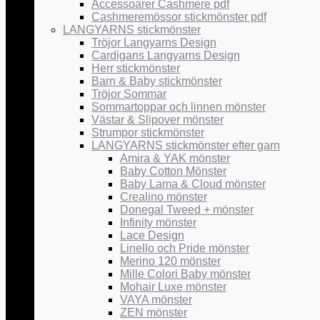
Accessoarer Cashmere pdf
Cashmeremössor stickmönster pdf
LANGYARNS stickmönster
Tröjor Langyarns Design
Cardigans Langyarns Design
Herr stickmönster
Barn & Baby stickmönster
Tröjor Sommar
Sommartoppar och linnen mönster
Västar & Slipover mönster
Strumpor stickmönster
LANGYARNS stickmönster efter garn
Amira & YAK mönster
Baby Cotton Mönster
Baby Lama & Cloud mönster
Crealino mönster
Donegal Tweed + mönster
Infinity mönster
Lace Design
Linello och Pride mönster
Merino 120 mönster
Mille Colori Baby mönster
Mohair Luxe mönster
VAYA mönster
ZEN mönster