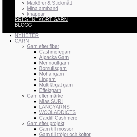
Markörer & Stickmått
Mina armband
knappar
PRESENTKORT GARN
BLOGG
NYHETER
GARN
Garn efter fiber
Cashmeregarn
Alpacka Garn
Merinoullgarn
Bomullsgarn
Mohairgarn
Lingarn
Multifärgat garn
Effektgarn
Garn efter märke
Mias SURI
LANGYARNS
WOOLADDICTS
Cardiff Cashmere
Garn efter projekt
Garn till mössor
Garn till tröjor och koftor