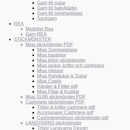
Garn till sjalar
Garn till babykläder
Garn till sommarplagg
Sockgarn
REA
Modeller Rea
Garn REA
STICKMÖNSTER
Mias stickmönster PDF
Mias Sommarplagg
Mias baströjor
Mias tröjor stickmönster
Mias jackor, koftor och cardigans
Mias mössor
Mias Halsdukar & Sjalar
Mias Cowls
Händer & Fötter pdf
Mias Filtar & Kuddar
Mias SURI stickmönster PDF
Cashmere stickmönster PDF
Tröjor & koftor cashmere pdf
Accessoarer Cashmere pdf
Cashmeremössor stickmönster pdf
LANGYARNS stickmönster
Tröjor Langyarns Design