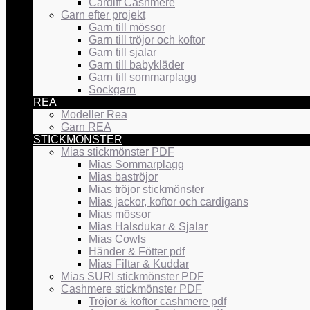
Cardiff Cashmere
Garn efter projekt
Garn till mössor
Garn till tröjor och koftor
Garn till sjalar
Garn till babykläder
Garn till sommarplagg
Sockgarn
REA
Modeller Rea
Garn REA
STICKMÖNSTER
Mias stickmönster PDF
Mias Sommarplagg
Mias baströjor
Mias tröjor stickmönster
Mias jackor, koftor och cardigans
Mias mössor
Mias Halsdukar & Sjalar
Mias Cowls
Händer & Fötter pdf
Mias Filtar & Kuddar
Mias SURI stickmönster PDF
Cashmere stickmönster PDF
Tröjor & koftor cashmere pdf