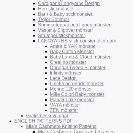
Cardigans Langyarns Design
Herr stickmönster
Barn & Baby stickmönster
Tröjor Sommar
Sommartoppar och linnen mönster
Västar & Slipover mönster
Strumpor stickmönster
LANGYARNS stickmönster efter garn
Amira & YAK mönster
Baby Cotton Mönster
Baby Lama & Cloud mönster
Crealino mönster
Donegal Tweed + mönster
Infinity mönster
Lace Design
Linello och Pride mönster
Merino 120 mönster
Mille Colori Baby mönster
Mohair Luxe mönster
VAYA mönster
ZEN mönster
Gratis beskrivningar
ENGLISH PATTERNS PDF.
Mia’s Cashmere Knitting Patterns
Mia’s Cashmere Cowls and Scarves