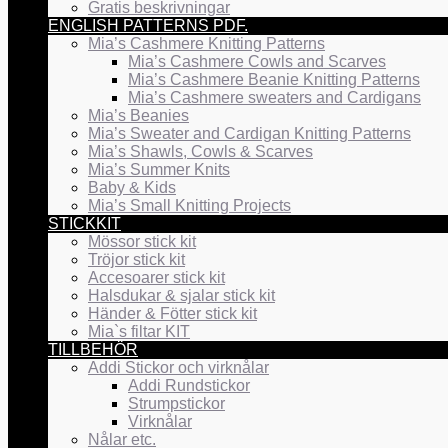
Gratis beskrivningar
ENGLISH PATTERNS PDF.
Mia’s Cashmere Knitting Patterns
Mia’s Cashmere Cowls and Scarves
Mia’s Cashmere Beanie Knitting Patterns
Mia’s Cashmere sweaters and Cardigans
Mia’s Beanies
Mia’s Sweater and Cardigan Knitting Patterns
Mia’s Shawls, Cowls & Scarves
Mia’s Summer Knits
Baby & Kids
Mia’s Small Knitting Projects
STICKKIT
Mössor stick kit
Tröjor stick kit
Accesoarer stick kit
Halsdukar & sjalar stick kit
Händer & Fötter stick kit
Mia`s filtar KIT
TILLBEHÖR
Addi Stickor och virknålar
Addi Rundstickor
Strumpstickor
Virknålar
Nålar etc.