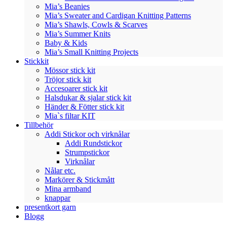
Mia’s Beanies
Mia’s Sweater and Cardigan Knitting Patterns
Mia’s Shawls, Cowls & Scarves
Mia’s Summer Knits
Baby & Kids
Mia’s Small Knitting Projects
Stickkit
Mössor stick kit
Tröjor stick kit
Accesoarer stick kit
Halsdukar & sjalar stick kit
Händer & Fötter stick kit
Mia`s filtar KIT
Tillbehör
Addi Stickor och virknålar
Addi Rundstickor
Strumpstickor
Virknålar
Nålar etc.
Markörer & Stickmått
Mina armband
knappar
presentkort garn
Blogg