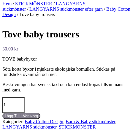
Hem
/
STICKMÖNSTER
/
LANGYARNS
stickmönster
/
LANGYARNS stickmönster efter garn
/
Baby Cotton
Design
/ Tove baby trousers
Tove baby trousers
30,00
kr
TOVE babybyxor
Söta korta byxor i mjukaste ekologiska bomullen. Stickas på
rundsticka ovanifrån och ner.
Beskrivningen har svensk taxt och kan endast köpas tillsammans
med garn.
Tove
baby
trousers
mängd
Lägg Till I Varukorg
Kategorier:
Baby Cotton Design
,
Barn & Baby stickmönster
,
LANGYARNS stickmönster
,
STICKMÖNSTER