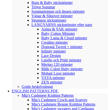
Barn & Baby stickmönster
Tröjor Sommar
Sommartoppar och linnen mönster
Västar & Slipover mönster
Strumpor stickmönster
LANGYARNS stickmönster efter garn
Amira & YAK mönster
Baby Cotton Mönster
Baby Lama & Cloud mönster
Crealino mönster
Donegal Tweed + mönster
Infinity mönster
Lace Design
Linello och Pride mönster
Merino 120 mönster
Mille Colori Baby mönster
Mohair Luxe mönster
VAYA mönster
ZEN mönster
Gratis beskrivningar
ENGLISH PATTERNS PDF.
Mia’s Cashmere Knitting Patterns
Mia’s Cashmere Cowls and Scarves
Mia’s Cashmere Beanie Knitting Patterns
Mia’s Cashmere sweaters and Cardigans