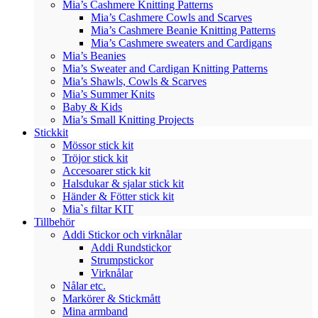
Mia’s Cashmere Knitting Patterns
Mia’s Cashmere Cowls and Scarves
Mia’s Cashmere Beanie Knitting Patterns
Mia’s Cashmere sweaters and Cardigans
Mia’s Beanies
Mia’s Sweater and Cardigan Knitting Patterns
Mia’s Shawls, Cowls & Scarves
Mia’s Summer Knits
Baby & Kids
Mia’s Small Knitting Projects
Stickkit
Mössor stick kit
Tröjor stick kit
Accesoarer stick kit
Halsdukar & sjalar stick kit
Händer & Fötter stick kit
Mia`s filtar KIT
Tillbehör
Addi Stickor och virknålar
Addi Rundstickor
Strumpstickor
Virknålar
Nålar etc.
Markörer & Stickmått
Mina armband