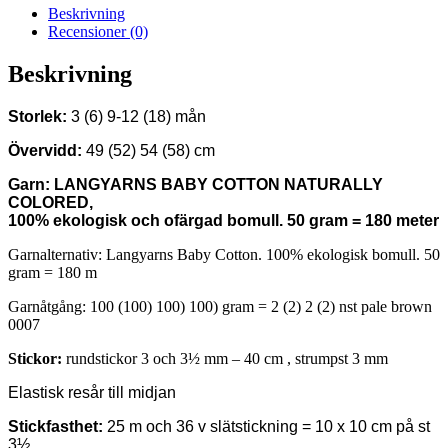
Beskrivning
Recensioner (0)
Beskrivning
Storlek:
3 (6) 9-12 (18) mån
Övervidd:
49 (52) 54 (58) cm
Garn:
LANGYARNS BABY COTTON NATURALLY
COLORED,
100% ekologisk och ofärgad bomull. 50 gram = 180 meter
Garnalternativ: Langyarns Baby Cotton. 100% ekologisk bomull. 50
gram = 180 m
Garnåtgång:
100 (100) 100) 100) gram = 2 (2) 2 (2) nst pale brown
0007
Stickor:
rundstickor 3 och 3½ mm – 40 cm , strumpst 3 mm
Elastisk resår till midjan
Stickfasthet:
25 m och 36 v slätstickning = 10 x 10 cm på st
3½