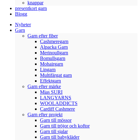
knappar
presentkort garn
Blogg
Nyheter
Garn
Garn efter fiber
Cashmeregarn
Alpacka Garn
Merinoullgarn
Bomullsgarn
Mohairgarn
Lingarn
Multifärgat garn
Effektgarn
Garn efter märke
Mias SURI
LANGYARNS
WOOLADDICTS
Cardiff Cashmere
Garn efter projekt
Garn till mössor
Garn till tröjor och koftor
Garn till sjalar
Garn till babykläder