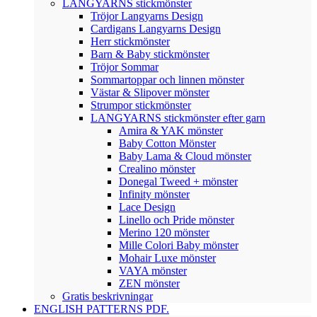
LANGYARNS stickmönster
Tröjor Langyarns Design
Cardigans Langyarns Design
Herr stickmönster
Barn & Baby stickmönster
Tröjor Sommar
Sommartoppar och linnen mönster
Västar & Slipover mönster
Strumpor stickmönster
LANGYARNS stickmönster efter garn
Amira & YAK mönster
Baby Cotton Mönster
Baby Lama & Cloud mönster
Crealino mönster
Donegal Tweed + mönster
Infinity mönster
Lace Design
Linello och Pride mönster
Merino 120 mönster
Mille Colori Baby mönster
Mohair Luxe mönster
VAYA mönster
ZEN mönster
Gratis beskrivningar
ENGLISH PATTERNS PDF.