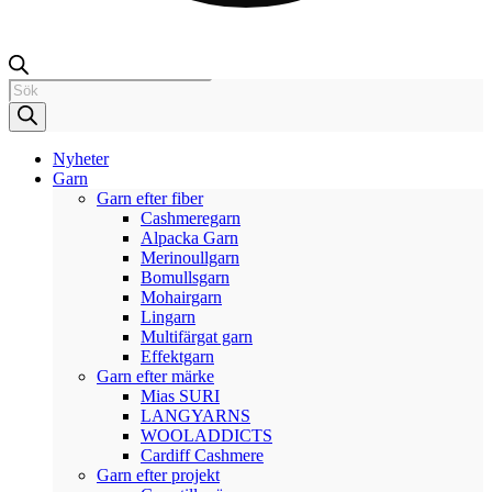
Products
search
Nyheter
Garn
Garn efter fiber
Cashmeregarn
Alpacka Garn
Merinoullgarn
Bomullsgarn
Mohairgarn
Lingarn
Multifärgat garn
Effektgarn
Garn efter märke
Mias SURI
LANGYARNS
WOOLADDICTS
Cardiff Cashmere
Garn efter projekt