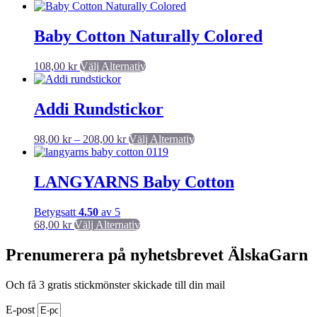
Baby Cotton Naturally Colored
Den
108,00
kr
Välj Alternativ
här
produkten
har
Addi Rundstickor
flera
varianter.
Prisintervall:
Den
98,00
kr
–
208,00
kr
Välj Alternativ
De
98,00 kr
här
olika
till
produkten
alternativen
208,00 kr
har
LANGYARNS Baby Cotton
kan
flera
väljas
varianter.
på
Betygsatt
4.50
av 5
De
produktsidan
Den
68,00
kr
Välj Alternativ
olika
här
alternativen
produkten
Prenumerera på nyhetsbrevet ÄlskaGarn
kan
har
väljas
flera
på
Och få 3 gratis stickmönster skickade till din mail
varianter.
produktsidan
De
E-post
olika