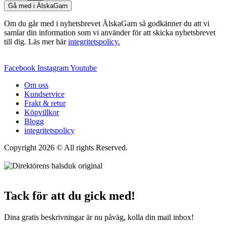
Gå med i ÄlskaGarn
alternativen
kan
Om du går med i nyhetsbrevet ÄlskaGarn så godkänner du att vi
väljas
samlar din information som vi använder för att skicka nyhetsbrevet
på
till dig. Läs mer här
integritetspolicy.
produktsidan
Facebook
Instagram
Youtube
Om oss
Kundservice
Frakt & retur
Köpvillkor
Blogg
integritetspolicy
Copyright 2026 © All rights Reserved.
Wordpress Woocommerce
Webbutik Skapad Av Webbyrå Interwebsite
Tack för att du gick med!
Dina gratis beskrivningar är nu påväg, kolla din mail inbox!