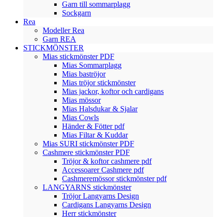
Garn till sommarplagg
Sockgarn
Rea
Modeller Rea
Garn REA
STICKMÖNSTER
Mias stickmönster PDF
Mias Sommarplagg
Mias baströjor
Mias tröjor stickmönster
Mias jackor, koftor och cardigans
Mias mössor
Mias Halsdukar & Sjalar
Mias Cowls
Händer & Fötter pdf
Mias Filtar & Kuddar
Mias SURI stickmönster PDF
Cashmere stickmönster PDF
Tröjor & koftor cashmere pdf
Accessoarer Cashmere pdf
Cashmeremössor stickmönster pdf
LANGYARNS stickmönster
Tröjor Langyarns Design
Cardigans Langyarns Design
Herr stickmönster