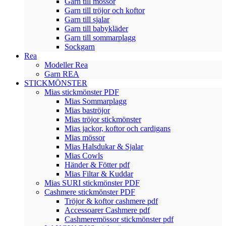
Garn till mössor
Garn till tröjor och koftor
Garn till sjalar
Garn till babykläder
Garn till sommarplagg
Sockgarn
Rea
Modeller Rea
Garn REA
STICKMÖNSTER
Mias stickmönster PDF
Mias Sommarplagg
Mias baströjor
Mias tröjor stickmönster
Mias jackor, koftor och cardigans
Mias mössor
Mias Halsdukar & Sjalar
Mias Cowls
Händer & Fötter pdf
Mias Filtar & Kuddar
Mias SURI stickmönster PDF
Cashmere stickmönster PDF
Tröjor & koftor cashmere pdf
Accessoarer Cashmere pdf
Cashmeremössor stickmönster pdf