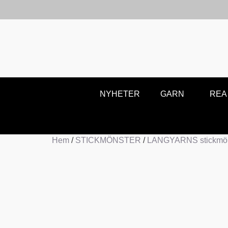
NYHETER
GARN
REA
Hem
/
STICKMÖNSTER
/
LANGYARNS stickmön