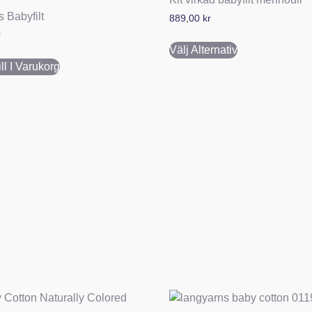
 Babyfilt
889,00
kr
r
Välj Alternativ
ll I Varukorg