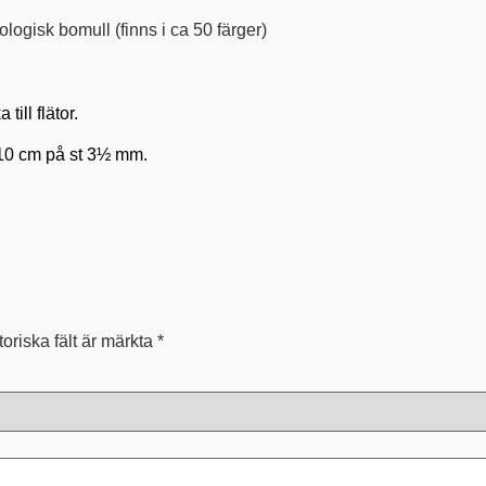
ogisk bomull (finns i ca 50 färger)
ill flätor.
 10 cm på st 3½ mm.
toriska fält är märkta
*