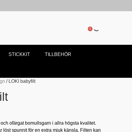
0
STICKKIT
TILLBEHÖR
ign
/ LOKI babyfilt
lt
g och ofärgat bomullsgarn i allra högsta kvalitet.
r löst spunnit för en extra mjuk känsla. Filten kan