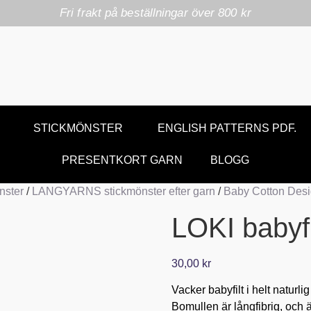
Fri frakt på beställningar över 800 kr
STICKMÖNSTER
ENGLISH PATTERNS PDF.
PRESENTKORT GARN
BLOGG
ster
/
LANGYARNS stickmönster efter garn
/
Baby Cotton Des
LOKI babyfi
30,00
kr
Vacker babyfilt i helt naturli
Bomullen är långfibrig, och ä