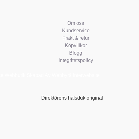
Om oss
Kundservice
Frakt & retur
Köpvillkor
Blogg
integritetspolicy
 Webbutik Skapad Av Webbyrå Interwebsite