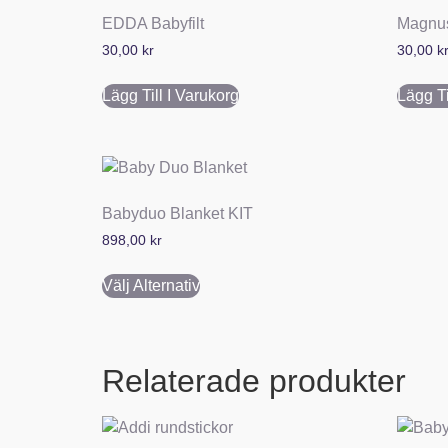
EDDA Babyfilt
Magnus
30,00
kr
30,00
k
Lägg Till I Varukorg
Lägg Ti
Babyduo Blanket KIT
898,00
kr
Välj Alternativ
Relaterade produkter