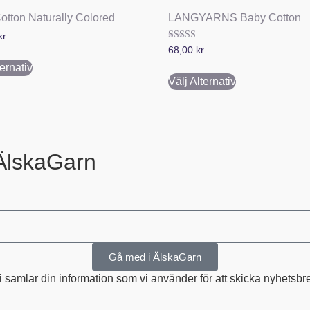
otton Naturally Colored
LANGYARNS Baby Cotton
kr
Betygsatt
68,00
kr
4.50
av 5
ternativ
Välj Alternativ
ÄlskaGarn
Gå med i ÄlskaGarn
amlar din information som vi använder för att skicka nyhetsbrev