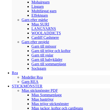
Mohairgarn
Lingarn
Multifärgat garn
Effektgarn
Garn efter märke
Mias SURI
LANGYARNS
WOOLADDICTS
Cardiff Cashmere
Garn efter projekt
Garn till mössor
Garn till tröjor och koftor
Garn till sjalar
Garn till babykläder
Garn till sommarplagg
Sockgarn
Rea
Modeller Rea
Garn REA
STICKMÖNSTER
Mias stickmönster PDF
Mias Sommarplagg
Mias baströjor
Mias tröjor stickmönster
Mias jackor, koftor och cardigans