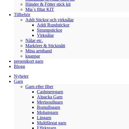
Händer & Fötter stick kit
Mia`s filtar KIT
Tillbehör
Addi Stickor och virknålar
Addi Rundstickor
Strumpstickor
Virknålar
Nålar etc.
Markörer & Stickmått
Mina armband
knappar
presentkort garn
Blogg
Nyheter
Garn
Garn efter fiber
Cashmeregarn
Alpacka Garn
Merinoullgarn
Bomullsgarn
Mohairgarn
Lingarn
Multifärgat garn
Effektgarn