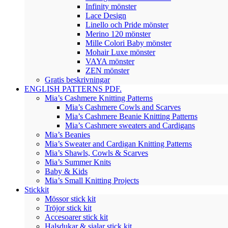
Infinity mönster
Lace Design
Linello och Pride mönster
Merino 120 mönster
Mille Colori Baby mönster
Mohair Luxe mönster
VAYA mönster
ZEN mönster
Gratis beskrivningar
ENGLISH PATTERNS PDF.
Mia’s Cashmere Knitting Patterns
Mia’s Cashmere Cowls and Scarves
Mia’s Cashmere Beanie Knitting Patterns
Mia’s Cashmere sweaters and Cardigans
Mia’s Beanies
Mia’s Sweater and Cardigan Knitting Patterns
Mia’s Shawls, Cowls & Scarves
Mia’s Summer Knits
Baby & Kids
Mia’s Small Knitting Projects
Stickkit
Mössor stick kit
Tröjor stick kit
Accesoarer stick kit
Halsdukar & sjalar stick kit