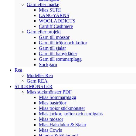
Garn efter märke
Mias SURI
LANGYARNS
WOOLADDICTS
Cardiff Cashmere
Garn efter projekt
Garn till mössor
Garn till tröjor och koftor
Garn till sjalar
Garn till babykläder
Garn till sommarplagg
Sockgarn
Rea
Modeller Rea
Garn REA
STICKMÖNSTER
Mias stickmönster PDF
Mias Sommarplagg
Mias baströjor
Mias tröjor stickmönster
Mias jackor, koftor och cardigans
Mias mössor
Mias Halsdukar & Sjalar
Mias Cowls
Händer & Fötter pdf