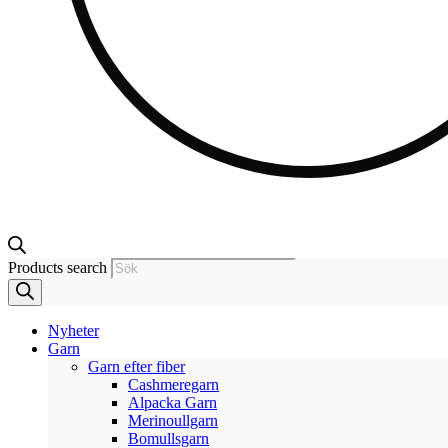
Products search
Nyheter
Garn
Garn efter fiber
Cashmeregarn
Alpacka Garn
Merinoullgarn
Bomullsgarn