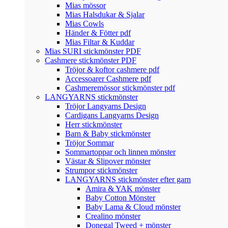
Mias mössor
Mias Halsdukar & Sjalar
Mias Cowls
Händer & Fötter pdf
Mias Filtar & Kuddar
Mias SURI stickmönster PDF
Cashmere stickmönster PDF
Tröjor & koftor cashmere pdf
Accessoarer Cashmere pdf
Cashmeremössor stickmönster pdf
LANGYARNS stickmönster
Tröjor Langyarns Design
Cardigans Langyarns Design
Herr stickmönster
Barn & Baby stickmönster
Tröjor Sommar
Sommartoppar och linnen mönster
Västar & Slipover mönster
Strumpor stickmönster
LANGYARNS stickmönster efter garn
Amira & YAK mönster
Baby Cotton Mönster
Baby Lama & Cloud mönster
Crealino mönster
Donegal Tweed + mönster