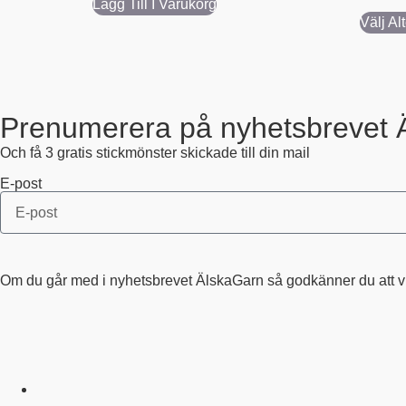
av 5
Lägg Till I Varukorg
Välj Al
Prenumerera på nyhetsbrevet 
Och få 3 gratis stickmönster skickade till din mail
E-post
Om du går med i nyhetsbrevet ÄlskaGarn så godkänner du att vi s