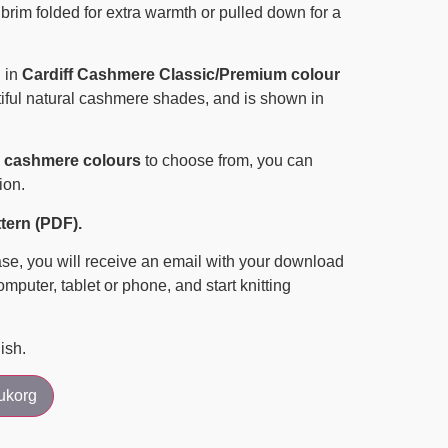
brim folded for extra warmth or pulled down for a
 in
Cardiff Cashmere Classic/Premium colour
tiful natural cashmere shades, and is shown in
g cashmere colours
to choose from, you can
ion.
ttern (PDF).
se, you will receive an email with your download
mputer, tablet or phone, and start knitting
ish.
rukorg