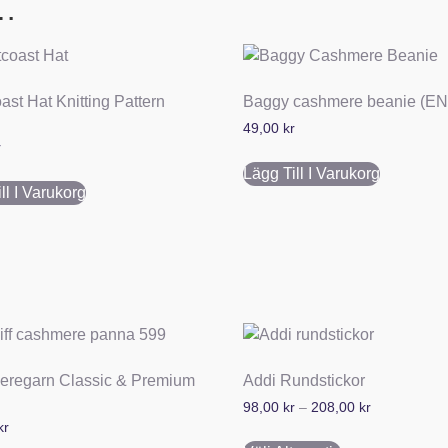
 …
st Hat Knitting Pattern
Baggy cashmere beanie (E
49,00
kr
r
Lägg Till I Varukorg
ll I Varukorg
regarn Classic & Premium
Addi Rundstickor
98,00
kr
–
208,00
kr
t
kr