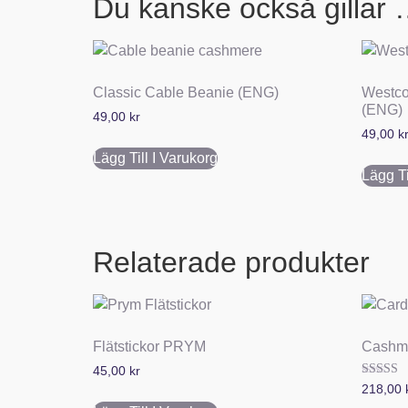
Du kanske också gillar
Classic Cable Beanie (ENG)
Westcoa
(ENG)
49,00
kr
49,00
k
Lägg Till I Varukorg
Lägg Ti
Relaterade produkter
Flätstickor PRYM
Cashme
45,00
kr
Betygsat
218,00
5.00