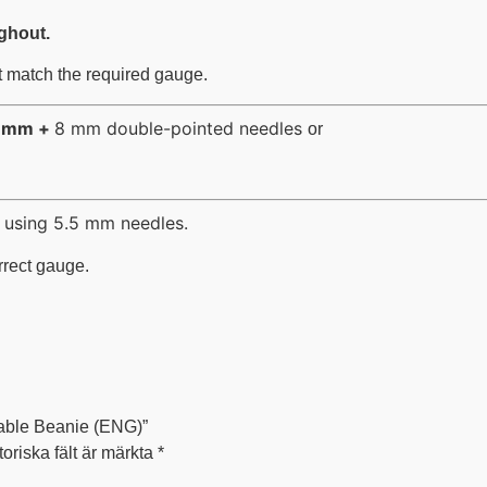
ghout.
at match the required gauge.
 mm +
8 mm double-pointed needles
or
using 5.5 mm needles.
rrect gauge.
Cable Beanie (ENG)”
toriska fält är märkta
*