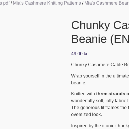
s pdf
/
Mia's Cashmere Knitting Patterns
/
Mia's Cashmere Beani
Chunky Ca
Beanie (E
49,00
kr
Chunky Cashmere Cable Be
Wrap yourself in the ultimat
beanie.
Knitted with
three strands 
wonderfully soft, lofty fabric
The generous fit frames the f
oversized look.
Inspired by the iconic chunky