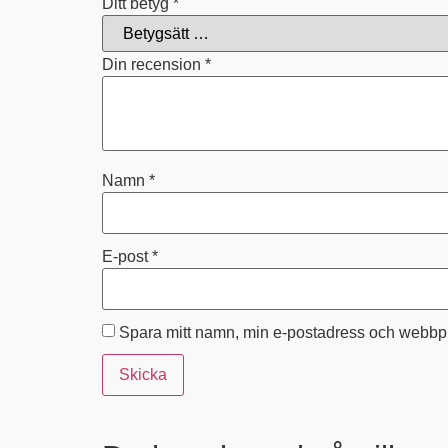
Ditt betyg
*
Din recension
*
Namn
*
E-post
*
Spara mitt namn, min e-postadress och webbpla