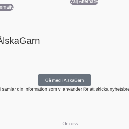
Välj Alternativ
ternativ
ÄlskaGarn
Gå med i ÄlskaGarn
amlar din information som vi använder för att skicka nyhetsbrev
Om oss