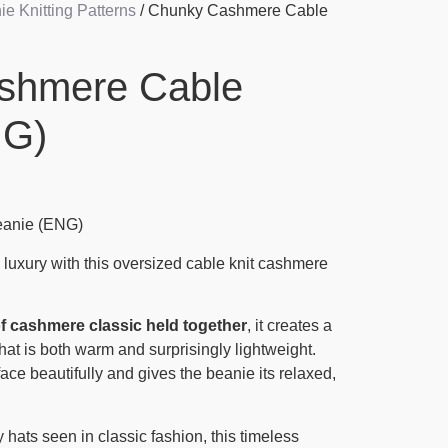
e Knitting Patterns
/ Chunky Cashmere Cable
shmere Cable
NG)
anie (ENG)
e luxury with this oversized cable knit cashmere
of cashmere classic held together
, it creates a
 that is both warm and surprisingly lightweight.
ace beautifully and gives the beanie its relaxed,
 hats seen in classic fashion, this timeless