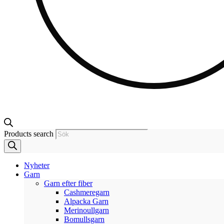
Products search
Nyheter
Garn
Garn efter fiber
Cashmeregarn
Alpacka Garn
Merinoullgarn
Bomullsgarn