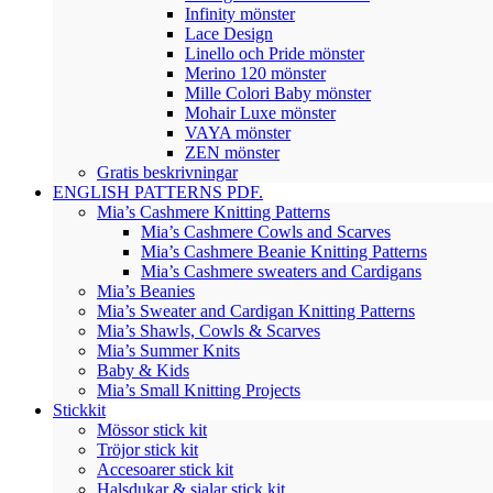
Infinity mönster
Lace Design
Linello och Pride mönster
Merino 120 mönster
Mille Colori Baby mönster
Mohair Luxe mönster
VAYA mönster
ZEN mönster
Gratis beskrivningar
ENGLISH PATTERNS PDF.
Mia’s Cashmere Knitting Patterns
Mia’s Cashmere Cowls and Scarves
Mia’s Cashmere Beanie Knitting Patterns
Mia’s Cashmere sweaters and Cardigans
Mia’s Beanies
Mia’s Sweater and Cardigan Knitting Patterns
Mia’s Shawls, Cowls & Scarves
Mia’s Summer Knits
Baby & Kids
Mia’s Small Knitting Projects
Stickkit
Mössor stick kit
Tröjor stick kit
Accesoarer stick kit
Halsdukar & sjalar stick kit