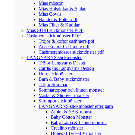
Mias mössor
Mias Halsdukar & Sjalar
Mias Cowls
Händer & Fötter pdf
Mias Filtar & Kuddar
Mias SURI stickmönster PDF
Cashmere stickmönster PDF
Tröjor & koftor cashmere pdf
Accessoarer Cashmere pdf
Cashmeremössor stickmönster pdf
LANGYARNS stickmönster
Tröjor Langyarns Design
Cardigans Langyarns Design
Herr stickmönster
Barn & Baby stickmönster
Tröjor Sommar
Sommartoppar och linnen mönster
Västar & Slipover mönster
Strumpor stickmönster
LANGYARNS stickmönster efter garn
Amira & YAK mönster
Baby Cotton Mönster
Baby Lama & Cloud mönster
Crealino mönster
Donegal Tweed + mönster