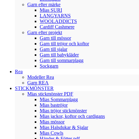
Garn efter märke
Mias SURI
LANGYARNS
WOOLADDICTS
Cardiff Cashmere
Garn efter projekt
Garn till mössor
Garn till tröjor och koftor
Garn till sjalar
Garn till babykläder
Garn till sommarplagg
Sockgarn
Rea
Modeller Rea
Garn REA
STICKMÖNSTER
Mias stickmönster PDF
Mias Sommarplagg
Mias baströjor
Mias tröjor stickmönster
Mias jackor, koftor och cardigans
Mias mössor
Mias Halsdukar & Sjalar
Mias Cowls
Händer & Fötter pdf