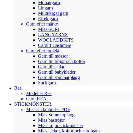
Mohairgarn
Lingarn
Multifärgat garn
Effektgarn
Garn efter märke
Mias SURI
LANGYARNS
WOOLADDICTS
Cardiff Cashmere
Garn efter projekt
Garn till mössor
Garn till tröjor och koftor
Garn till sjalar
Garn till babykläder
Garn till sommarplagg
Sockgarn
Rea
Modeller Rea
Garn REA
STICKMÖNSTER
Mias stickmönster PDF
Mias Sommarplagg
Mias baströjor
Mias tröjor stickmönster
Mias jackor, koftor och cardigans