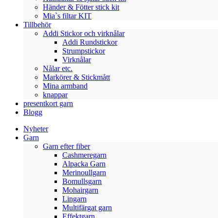
Händer & Fötter stick kit
Mia`s filtar KIT
Tillbehör
Addi Stickor och virknålar
Addi Rundstickor
Strumpstickor
Virknålar
Nålar etc.
Markörer & Stickmått
Mina armband
knappar
presentkort garn
Blogg
Nyheter
Garn
Garn efter fiber
Cashmeregarn
Alpacka Garn
Merinoullgarn
Bomullsgarn
Mohairgarn
Lingarn
Multifärgat garn
Effektgarn