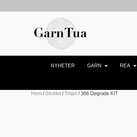
NYHETER
GARN
REA
Hem
/
Stickkit
/
Tröjor
/ 366 Degrade KIT