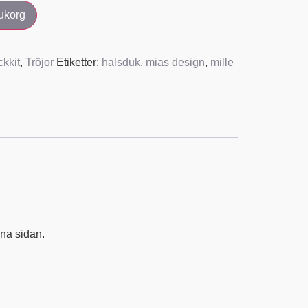
rukorg
ckkit
,
Tröjor
Etiketter:
halsduk
,
mias design
,
mille
nna sidan.