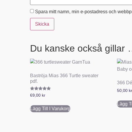
Spara mitt namn, min e-postadress och webbpla
Du kanske också gillar
Baströja Mias 366 Turtle sweater
pdf.
366 Dé
50,00
k
Betygsatt
69,00
kr
5.00
av 5
Lägg Ti
Lägg Till I Varukorg