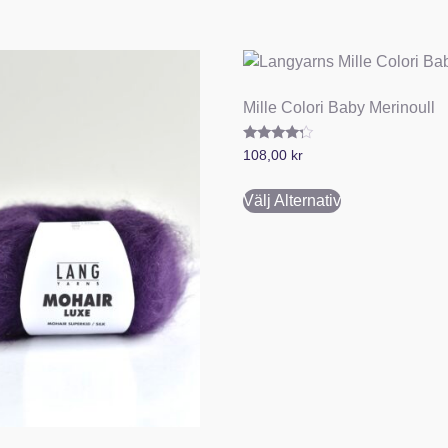
Mille Colori Baby Merinoull
Betygsatt
108,00
kr
4.00
av 5
Välj Alternativ