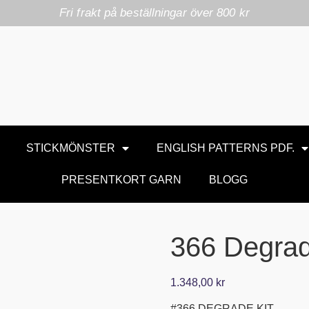
Fri frakt på beställningar över 800 kr
STICKMÖNSTER
ENGLISH PATTERNS PDF.
PRESENTKORT GARN
BLOGG
366 Degra
1.348,00
kr
#366 DEGRADE KIT