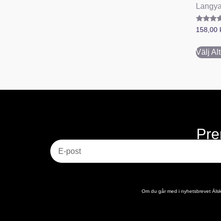
Langya
Betygsa
158,00
5.00
av 5
Välj Al
Pre
E-post
Om du går med i nyhetsbrevet Älska