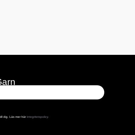
Garn
ill dig. Läs mer här
integritetspolicy.