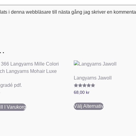
ts i denna webbläsare till nästa gång jag skriver en kommenta
 …
Langyarns Jawoll
gradé pdf.
Betygsatt
68,00
kr
r
5.00
av 5
Välj Alternativ
ll I Varukorg