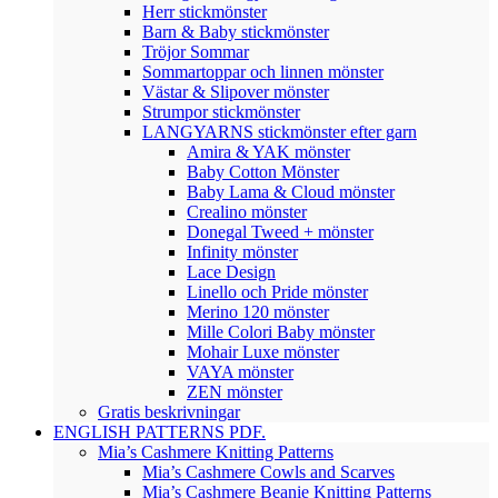
Herr stickmönster
Barn & Baby stickmönster
Tröjor Sommar
Sommartoppar och linnen mönster
Västar & Slipover mönster
Strumpor stickmönster
LANGYARNS stickmönster efter garn
Amira & YAK mönster
Baby Cotton Mönster
Baby Lama & Cloud mönster
Crealino mönster
Donegal Tweed + mönster
Infinity mönster
Lace Design
Linello och Pride mönster
Merino 120 mönster
Mille Colori Baby mönster
Mohair Luxe mönster
VAYA mönster
ZEN mönster
Gratis beskrivningar
ENGLISH PATTERNS PDF.
Mia’s Cashmere Knitting Patterns
Mia’s Cashmere Cowls and Scarves
Mia’s Cashmere Beanie Knitting Patterns