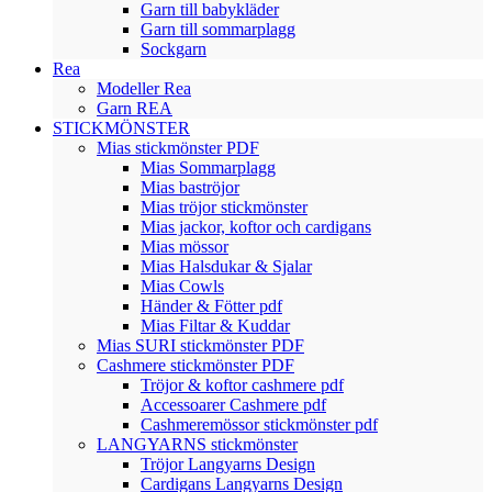
Garn till babykläder
Garn till sommarplagg
Sockgarn
Rea
Modeller Rea
Garn REA
STICKMÖNSTER
Mias stickmönster PDF
Mias Sommarplagg
Mias baströjor
Mias tröjor stickmönster
Mias jackor, koftor och cardigans
Mias mössor
Mias Halsdukar & Sjalar
Mias Cowls
Händer & Fötter pdf
Mias Filtar & Kuddar
Mias SURI stickmönster PDF
Cashmere stickmönster PDF
Tröjor & koftor cashmere pdf
Accessoarer Cashmere pdf
Cashmeremössor stickmönster pdf
LANGYARNS stickmönster
Tröjor Langyarns Design
Cardigans Langyarns Design