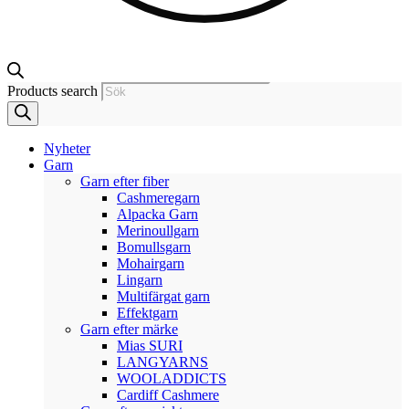
Products search
Nyheter
Garn
Garn efter fiber
Cashmeregarn
Alpacka Garn
Merinoullgarn
Bomullsgarn
Mohairgarn
Lingarn
Multifärgat garn
Effektgarn
Garn efter märke
Mias SURI
LANGYARNS
WOOLADDICTS
Cardiff Cashmere