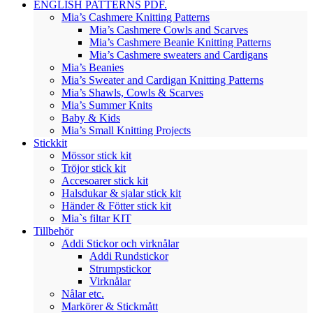
ENGLISH PATTERNS PDF.
Mia’s Cashmere Knitting Patterns
Mia’s Cashmere Cowls and Scarves
Mia’s Cashmere Beanie Knitting Patterns
Mia’s Cashmere sweaters and Cardigans
Mia’s Beanies
Mia’s Sweater and Cardigan Knitting Patterns
Mia’s Shawls, Cowls & Scarves
Mia’s Summer Knits
Baby & Kids
Mia’s Small Knitting Projects
Stickkit
Mössor stick kit
Tröjor stick kit
Accesoarer stick kit
Halsdukar & sjalar stick kit
Händer & Fötter stick kit
Mia`s filtar KIT
Tillbehör
Addi Stickor och virknålar
Addi Rundstickor
Strumpstickor
Virknålar
Nålar etc.
Markörer & Stickmått