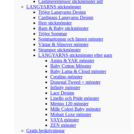
Cashmeremössor stickmönster pdf
LANGYARNS stickmönster
Tröjor Langyarns Design
Cardigans Langyarns Design
Herr stickmönster
Barn & Baby stickmönster
Tröjor Sommar
Sommartoppar och linnen mönster
Västar & Slipover mönster
Strumpor stickmönster
LANGYARNS stickmönster efter garn
Amira & YAK mönster
Baby Cotton Mönster
Baby Lama & Cloud mönster
Crealino mönster
Donegal Tweed + mönster
Infinity mönster
Lace Design
Linello och Pride mönster
Merino 120 mönster
Mille Colori Baby mönster
Mohair Luxe mönster
VAYA mönster
ZEN mönster
Gratis beskrivningar