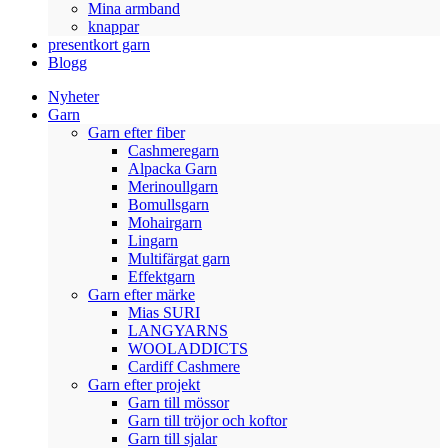
Mina armband
knappar
presentkort garn
Blogg
Nyheter
Garn
Garn efter fiber
Cashmeregarn
Alpacka Garn
Merinoullgarn
Bomullsgarn
Mohairgarn
Lingarn
Multifärgat garn
Effektgarn
Garn efter märke
Mias SURI
LANGYARNS
WOOLADDICTS
Cardiff Cashmere
Garn efter projekt
Garn till mössor
Garn till tröjor och koftor
Garn till sjalar