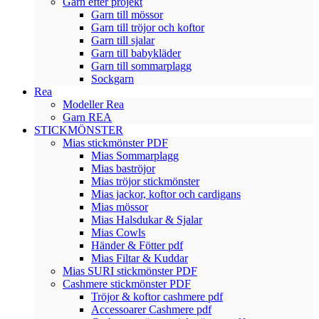
Garn efter projekt
Garn till mössor
Garn till tröjor och koftor
Garn till sjalar
Garn till babykläder
Garn till sommarplagg
Sockgarn
Rea
Modeller Rea
Garn REA
STICKMÖNSTER
Mias stickmönster PDF
Mias Sommarplagg
Mias baströjor
Mias tröjor stickmönster
Mias jackor, koftor och cardigans
Mias mössor
Mias Halsdukar & Sjalar
Mias Cowls
Händer & Fötter pdf
Mias Filtar & Kuddar
Mias SURI stickmönster PDF
Cashmere stickmönster PDF
Tröjor & koftor cashmere pdf
Accessoarer Cashmere pdf