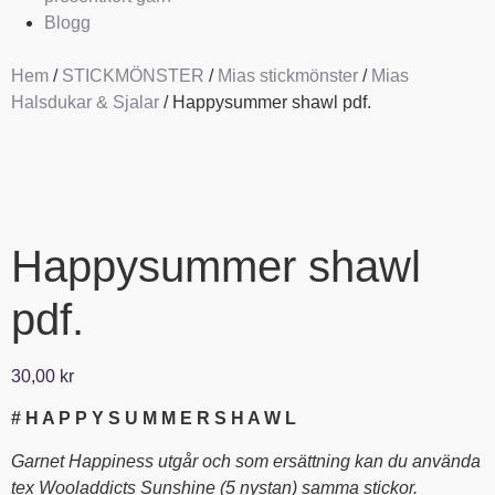
Blogg
Hem
/
STICKMÖNSTER
/
Mias stickmönster
/
Mias
Halsdukar & Sjalar
/ Happysummer shawl pdf.
Happysummer shawl
pdf.
30,00
kr
# H A P P Y S U M M E R S H A W L
Garnet Happiness utgår och som ersättning kan du använda
tex Wooladdicts Sunshine (5 nystan) samma stickor.