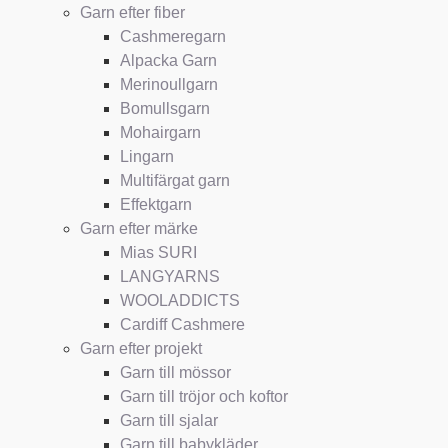
Garn efter fiber
Cashmeregarn
Alpacka Garn
Merinoullgarn
Bomullsgarn
Mohairgarn
Lingarn
Multifärgat garn
Effektgarn
Garn efter märke
Mias SURI
LANGYARNS
WOOLADDICTS
Cardiff Cashmere
Garn efter projekt
Garn till mössor
Garn till tröjor och koftor
Garn till sjalar
Garn till babykläder