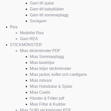
Garn till sjalar
Garn till babykläder
Garn till sommarplagg
Sockgarn
Rea
Modeller Rea
Garn REA
STICKMÖNSTER
Mias stickmönster PDF
Mias Sommarplagg
Mias baströjor
Mias tröjor stickmönster
Mias jackor, koftor och cardigans
Mias mössor
Mias Halsdukar & Sjalar
Mias Cowls
Händer & Fötter pdf
Mias Filtar & Kuddar
Mias SURI stickmönster PDF