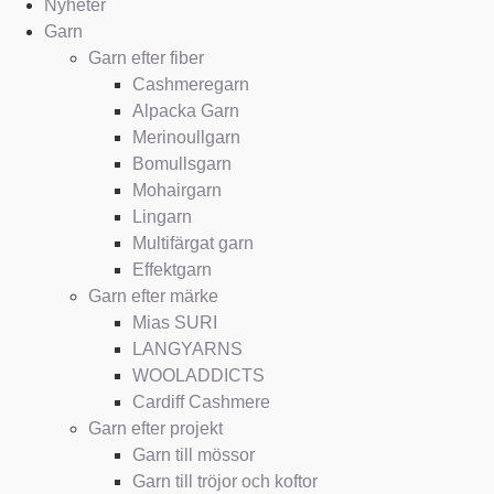
Nyheter
Garn
Garn efter fiber
Cashmeregarn
Alpacka Garn
Merinoullgarn
Bomullsgarn
Mohairgarn
Lingarn
Multifärgat garn
Effektgarn
Garn efter märke
Mias SURI
LANGYARNS
WOOLADDICTS
Cardiff Cashmere
Garn efter projekt
Garn till mössor
Garn till tröjor och koftor