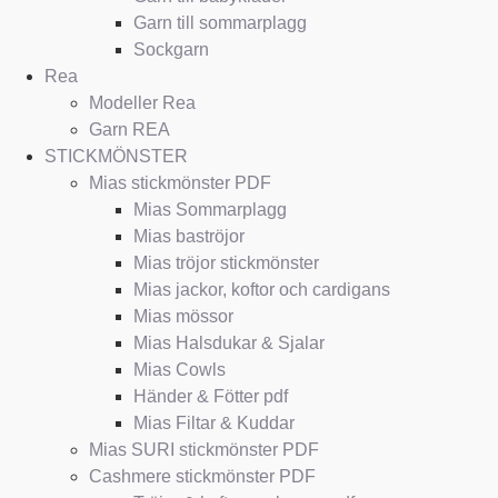
Garn till sommarplagg
Sockgarn
Rea
Modeller Rea
Garn REA
STICKMÖNSTER
Mias stickmönster PDF
Mias Sommarplagg
Mias baströjor
Mias tröjor stickmönster
Mias jackor, koftor och cardigans
Mias mössor
Mias Halsdukar & Sjalar
Mias Cowls
Händer & Fötter pdf
Mias Filtar & Kuddar
Mias SURI stickmönster PDF
Cashmere stickmönster PDF