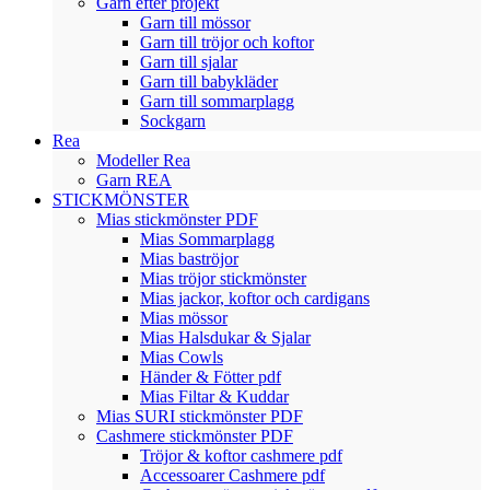
Garn efter projekt
Garn till mössor
Garn till tröjor och koftor
Garn till sjalar
Garn till babykläder
Garn till sommarplagg
Sockgarn
Rea
Modeller Rea
Garn REA
STICKMÖNSTER
Mias stickmönster PDF
Mias Sommarplagg
Mias baströjor
Mias tröjor stickmönster
Mias jackor, koftor och cardigans
Mias mössor
Mias Halsdukar & Sjalar
Mias Cowls
Händer & Fötter pdf
Mias Filtar & Kuddar
Mias SURI stickmönster PDF
Cashmere stickmönster PDF
Tröjor & koftor cashmere pdf
Accessoarer Cashmere pdf