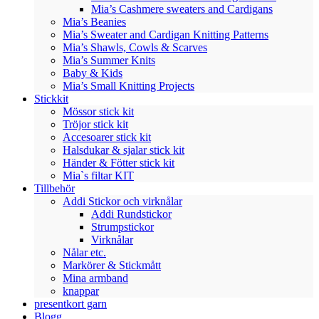
Mia’s Cashmere sweaters and Cardigans
Mia’s Beanies
Mia’s Sweater and Cardigan Knitting Patterns
Mia’s Shawls, Cowls & Scarves
Mia’s Summer Knits
Baby & Kids
Mia’s Small Knitting Projects
Stickkit
Mössor stick kit
Tröjor stick kit
Accesoarer stick kit
Halsdukar & sjalar stick kit
Händer & Fötter stick kit
Mia`s filtar KIT
Tillbehör
Addi Stickor och virknålar
Addi Rundstickor
Strumpstickor
Virknålar
Nålar etc.
Markörer & Stickmått
Mina armband
knappar
presentkort garn
Blogg