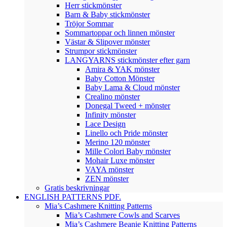
Herr stickmönster
Barn & Baby stickmönster
Tröjor Sommar
Sommartoppar och linnen mönster
Västar & Slipover mönster
Strumpor stickmönster
LANGYARNS stickmönster efter garn
Amira & YAK mönster
Baby Cotton Mönster
Baby Lama & Cloud mönster
Crealino mönster
Donegal Tweed + mönster
Infinity mönster
Lace Design
Linello och Pride mönster
Merino 120 mönster
Mille Colori Baby mönster
Mohair Luxe mönster
VAYA mönster
ZEN mönster
Gratis beskrivningar
ENGLISH PATTERNS PDF.
Mia’s Cashmere Knitting Patterns
Mia’s Cashmere Cowls and Scarves
Mia’s Cashmere Beanie Knitting Patterns