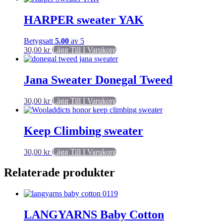
HARPER sweater YAK
Betygsatt
5.00
av 5
30,00
kr
Lägg Till I Varukorg
Jana Sweater Donegal Tweed
30,00
kr
Lägg Till I Varukorg
Keep Climbing sweater
30,00
kr
Lägg Till I Varukorg
Relaterade produkter
LANGYARNS Baby Cotton