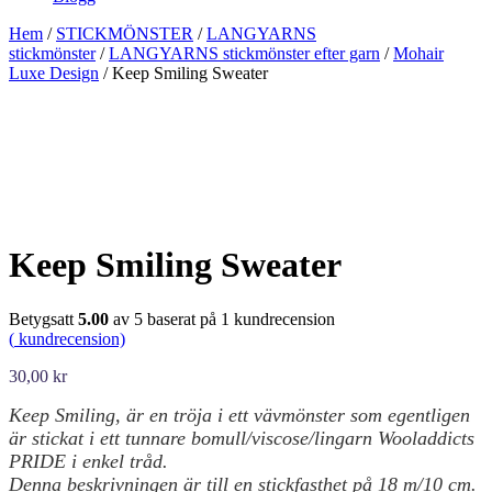
Hem
/
STICKMÖNSTER
/
LANGYARNS
stickmönster
/
LANGYARNS stickmönster efter garn
/
Mohair
Luxe Design
/ Keep Smiling Sweater
Keep Smiling Sweater
Betygsatt
5.00
av 5 baserat på
1
kundrecension
(
kundrecension)
30,00
kr
Keep Smiling, är en tröja i ett vävmönster som egentligen
är stickat i ett tunnare bomull/viscose/lingarn Wooladdicts
PRIDE i enkel tråd.
Denna beskrivningen är till en stickfasthet på 18 m/10 cm.