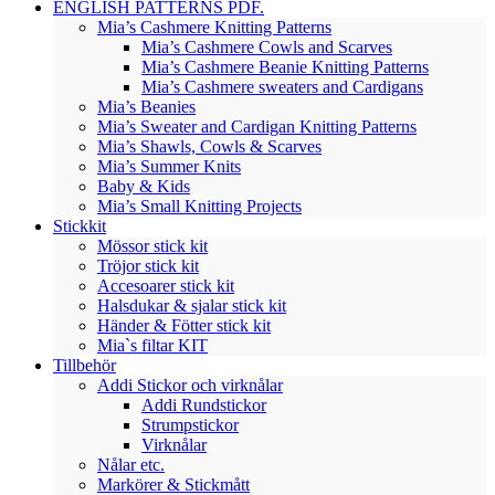
ENGLISH PATTERNS PDF.
Mia’s Cashmere Knitting Patterns
Mia’s Cashmere Cowls and Scarves
Mia’s Cashmere Beanie Knitting Patterns
Mia’s Cashmere sweaters and Cardigans
Mia’s Beanies
Mia’s Sweater and Cardigan Knitting Patterns
Mia’s Shawls, Cowls & Scarves
Mia’s Summer Knits
Baby & Kids
Mia’s Small Knitting Projects
Stickkit
Mössor stick kit
Tröjor stick kit
Accesoarer stick kit
Halsdukar & sjalar stick kit
Händer & Fötter stick kit
Mia`s filtar KIT
Tillbehör
Addi Stickor och virknålar
Addi Rundstickor
Strumpstickor
Virknålar
Nålar etc.
Markörer & Stickmått