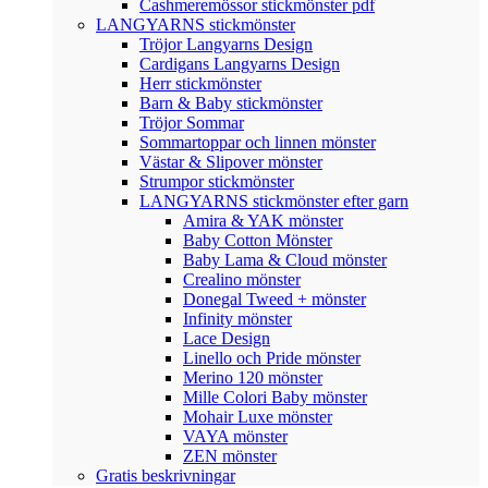
Cashmeremössor stickmönster pdf
LANGYARNS stickmönster
Tröjor Langyarns Design
Cardigans Langyarns Design
Herr stickmönster
Barn & Baby stickmönster
Tröjor Sommar
Sommartoppar och linnen mönster
Västar & Slipover mönster
Strumpor stickmönster
LANGYARNS stickmönster efter garn
Amira & YAK mönster
Baby Cotton Mönster
Baby Lama & Cloud mönster
Crealino mönster
Donegal Tweed + mönster
Infinity mönster
Lace Design
Linello och Pride mönster
Merino 120 mönster
Mille Colori Baby mönster
Mohair Luxe mönster
VAYA mönster
ZEN mönster
Gratis beskrivningar