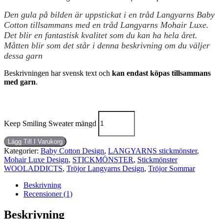
Den gula på bilden är uppstickat i en tråd Langyarns Baby
Cotton tillsammans med en tråd Langyarns Mohair Luxe.
Det blir en fantastisk kvalitet som du kan ha hela året.
Måtten blir som det står i denna beskrivning om du väljer
dessa garn
Beskrivningen har svensk text och
kan endast köpas tillsammans
med garn
.
Keep Smiling Sweater mängd
Lägg Till I Varukorg
Kategorier:
Baby Cotton Design
,
LANGYARNS stickmönster
,
Mohair Luxe Design
,
STICKMÖNSTER
,
Stickmönster
WOOLADDICTS
,
Tröjor Langyarns Design
,
Tröjor Sommar
Beskrivning
Recensioner (1)
Beskrivning