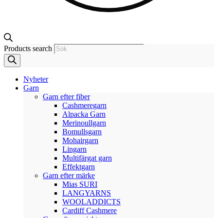
Products search
Nyheter
Garn
Garn efter fiber
Cashmeregarn
Alpacka Garn
Merinoullgarn
Bomullsgarn
Mohairgarn
Lingarn
Multifärgat garn
Effektgarn
Garn efter märke
Mias SURI
LANGYARNS
WOOLADDICTS
Cardiff Cashmere