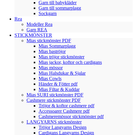
Garn till babykläder
Garn till sommarplagg
Sockgarn
Rea
Modeller Rea
Garn REA
STICKMÖNSTER
Mias stickmönster PDF
Mias Sommarplagg
Mias baströjor
Mias tröjor stickmönster
Mias jackor, koftor och cardigans
Mias mössor
Mias Halsdukar & Sjalar
Mias Cowls
Händer & Fötter pdf
Mias Filtar & Kuddar
Mias SURI stickmönster PDF
Cashmere stickmönster PDF
Tröjor & koftor cashmere pdf
Accessoarer Cashmere pdf
Cashmeremössor stickmönster pdf
LANGYARNS stickmönster
Tröjor Langyarns Design
Cardigans Langyarns Design