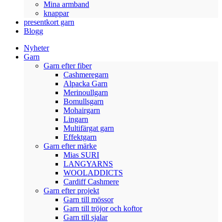
Mina armband
knappar
presentkort garn
Blogg
Nyheter
Garn
Garn efter fiber
Cashmeregarn
Alpacka Garn
Merinoullgarn
Bomullsgarn
Mohairgarn
Lingarn
Multifärgat garn
Effektgarn
Garn efter märke
Mias SURI
LANGYARNS
WOOLADDICTS
Cardiff Cashmere
Garn efter projekt
Garn till mössor
Garn till tröjor och koftor
Garn till sjalar