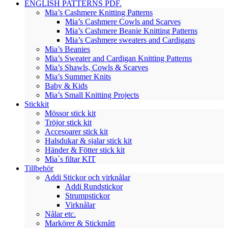
ENGLISH PATTERNS PDF.
Mia’s Cashmere Knitting Patterns
Mia’s Cashmere Cowls and Scarves
Mia’s Cashmere Beanie Knitting Patterns
Mia’s Cashmere sweaters and Cardigans
Mia’s Beanies
Mia’s Sweater and Cardigan Knitting Patterns
Mia’s Shawls, Cowls & Scarves
Mia’s Summer Knits
Baby & Kids
Mia’s Small Knitting Projects
Stickkit
Mössor stick kit
Tröjor stick kit
Accesoarer stick kit
Halsdukar & sjalar stick kit
Händer & Fötter stick kit
Mia`s filtar KIT
Tillbehör
Addi Stickor och virknålar
Addi Rundstickor
Strumpstickor
Virknålar
Nålar etc.
Markörer & Stickmått