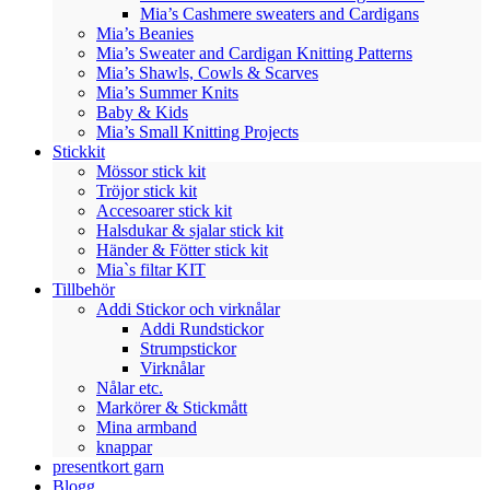
Mia’s Cashmere sweaters and Cardigans
Mia’s Beanies
Mia’s Sweater and Cardigan Knitting Patterns
Mia’s Shawls, Cowls & Scarves
Mia’s Summer Knits
Baby & Kids
Mia’s Small Knitting Projects
Stickkit
Mössor stick kit
Tröjor stick kit
Accesoarer stick kit
Halsdukar & sjalar stick kit
Händer & Fötter stick kit
Mia`s filtar KIT
Tillbehör
Addi Stickor och virknålar
Addi Rundstickor
Strumpstickor
Virknålar
Nålar etc.
Markörer & Stickmått
Mina armband
knappar
presentkort garn
Blogg