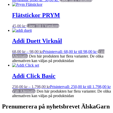
Flätstickor PRYM
45,00
kr
Lägg Till I Varukorg
Addi Duett Virknål
68,00
kr
–
98,00
kr
Prisintervall: 68,00 kr till 98,00 kr
Välj
Alternativ
Den här produkten har flera varianter. De olika
alternativen kan väljas på produktsidan
Addi Click Basic
250,00
kr
–
1.798,00
kr
Prisintervall: 250,00 kr till 1.798,00 kr
Välj Alternativ
Den här produkten har flera varianter. De olika
alternativen kan väljas på produktsidan
Prenumerera på nyhetsbrevet ÄlskaGarn