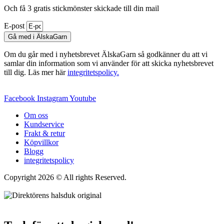
Och få 3 gratis stickmönster skickade till din mail
E-post
Gå med i ÄlskaGarn
Om du går med i nyhetsbrevet ÄlskaGarn så godkänner du att vi
samlar din information som vi använder för att skicka nyhetsbrevet
till dig. Läs mer här
integritetspolicy.
Facebook
Instagram
Youtube
Om oss
Kundservice
Frakt & retur
Köpvillkor
Blogg
integritetspolicy
Copyright 2026 © All rights Reserved.
Wordpress Woocommerce
Webbutik Skapad Av Webbyrå Interwebsite