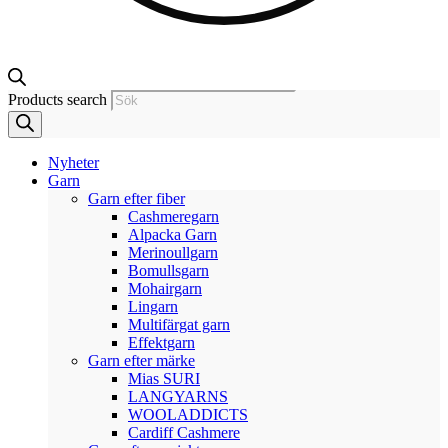
Products search
Nyheter
Garn
Garn efter fiber
Cashmeregarn
Alpacka Garn
Merinoullgarn
Bomullsgarn
Mohairgarn
Lingarn
Multifärgat garn
Effektgarn
Garn efter märke
Mias SURI
LANGYARNS
WOOLADDICTS
Cardiff Cashmere