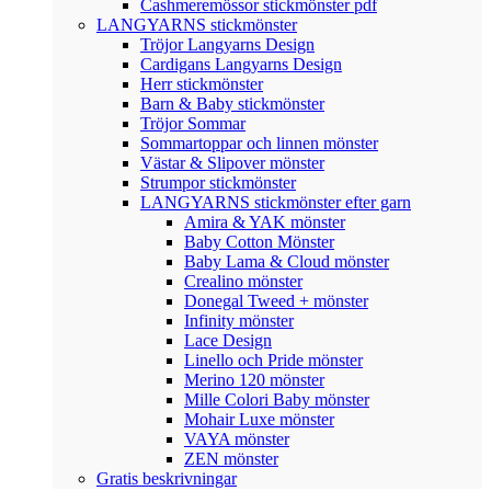
Cashmeremössor stickmönster pdf
LANGYARNS stickmönster
Tröjor Langyarns Design
Cardigans Langyarns Design
Herr stickmönster
Barn & Baby stickmönster
Tröjor Sommar
Sommartoppar och linnen mönster
Västar & Slipover mönster
Strumpor stickmönster
LANGYARNS stickmönster efter garn
Amira & YAK mönster
Baby Cotton Mönster
Baby Lama & Cloud mönster
Crealino mönster
Donegal Tweed + mönster
Infinity mönster
Lace Design
Linello och Pride mönster
Merino 120 mönster
Mille Colori Baby mönster
Mohair Luxe mönster
VAYA mönster
ZEN mönster
Gratis beskrivningar