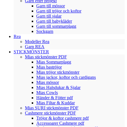
Garn efter projekt
Garn till mössor
Garn till tröjor och koftor
Garn till sjalar
Garn till babykläder
Garn till sommarplagg
Sockgarn
Rea
Modeller Rea
Garn REA
STICKMÖNSTER
Mias stickmönster PDF
Mias Sommarplagg
Mias baströjor
Mias tröjor stickmönster
Mias jackor, koftor och cardigans
Mias mössor
Mias Halsdukar & Sjalar
Mias Cowls
Händer & Fötter pdf
Mias Filtar & Kuddar
Mias SURI stickmönster PDF
Cashmere stickmönster PDF
Tröjor & koftor cashmere pdf
Accessoarer Cashmere pdf