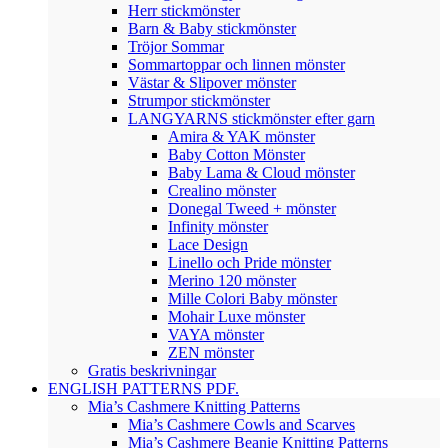
Herr stickmönster
Barn & Baby stickmönster
Tröjor Sommar
Sommartoppar och linnen mönster
Västar & Slipover mönster
Strumpor stickmönster
LANGYARNS stickmönster efter garn
Amira & YAK mönster
Baby Cotton Mönster
Baby Lama & Cloud mönster
Crealino mönster
Donegal Tweed + mönster
Infinity mönster
Lace Design
Linello och Pride mönster
Merino 120 mönster
Mille Colori Baby mönster
Mohair Luxe mönster
VAYA mönster
ZEN mönster
Gratis beskrivningar
ENGLISH PATTERNS PDF.
Mia’s Cashmere Knitting Patterns
Mia’s Cashmere Cowls and Scarves
Mia’s Cashmere Beanie Knitting Patterns