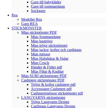
Garn till babykläder
Garn till sommarplagg
Sockgarn
Rea
Modeller Rea
Garn REA
STICKMÖNSTER
Mias stickmönster PDF
Mias Sommarplagg
Mias baströjor
Mias tröjor stickmönster
Mias jackor, koftor och cardigans
Mias mössor
Mias Halsdukar & Sjalar
Mias Cowls
Händer & Fötter pdf
Mias Filtar & Kuddar
Mias SURI stickmönster PDF
Cashmere stickmönster PDF
Tröjor & koftor cashmere pdf
Accessoarer Cashmere pdf
Cashmeremössor stickmönster pdf
LANGYARNS stickmönster
Tröjor Langyarns Design
Cardigans Langyarns Design