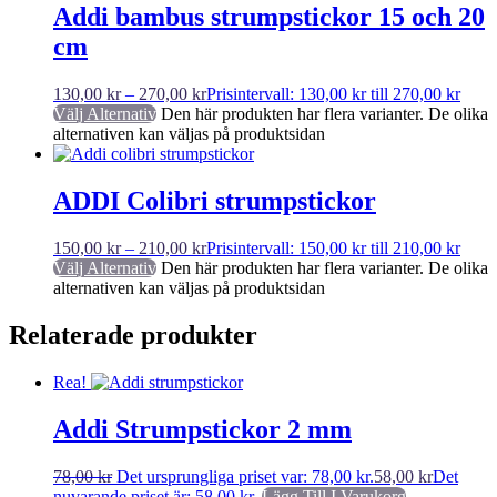
Addi bambus strumpstickor 15 och 20
cm
130,00
kr
–
270,00
kr
Prisintervall: 130,00 kr till 270,00 kr
Välj Alternativ
Den här produkten har flera varianter. De olika
alternativen kan väljas på produktsidan
ADDI Colibri strumpstickor
150,00
kr
–
210,00
kr
Prisintervall: 150,00 kr till 210,00 kr
Välj Alternativ
Den här produkten har flera varianter. De olika
alternativen kan väljas på produktsidan
Relaterade produkter
Rea!
Addi Strumpstickor 2 mm
78,00
kr
Det ursprungliga priset var: 78,00 kr.
58,00
kr
Det
nuvarande priset är: 58,00 kr.
Lägg Till I Varukorg