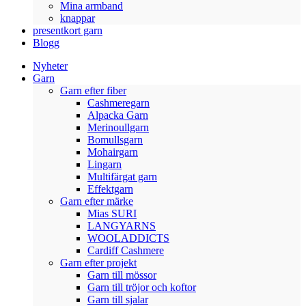
Mina armband
knappar
presentkort garn
Blogg
Nyheter
Garn
Garn efter fiber
Cashmeregarn
Alpacka Garn
Merinoullgarn
Bomullsgarn
Mohairgarn
Lingarn
Multifärgat garn
Effektgarn
Garn efter märke
Mias SURI
LANGYARNS
WOOLADDICTS
Cardiff Cashmere
Garn efter projekt
Garn till mössor
Garn till tröjor och koftor
Garn till sjalar