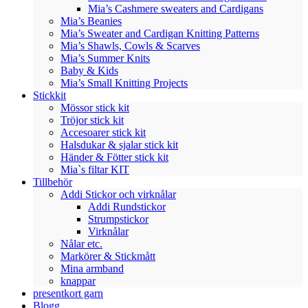
Mia’s Cashmere sweaters and Cardigans
Mia’s Beanies
Mia’s Sweater and Cardigan Knitting Patterns
Mia’s Shawls, Cowls & Scarves
Mia’s Summer Knits
Baby & Kids
Mia’s Small Knitting Projects
Stickkit
Mössor stick kit
Tröjor stick kit
Accesoarer stick kit
Halsdukar & sjalar stick kit
Händer & Fötter stick kit
Mia`s filtar KIT
Tillbehör
Addi Stickor och virknålar
Addi Rundstickor
Strumpstickor
Virknålar
Nålar etc.
Markörer & Stickmått
Mina armband
knappar
presentkort garn
Blogg