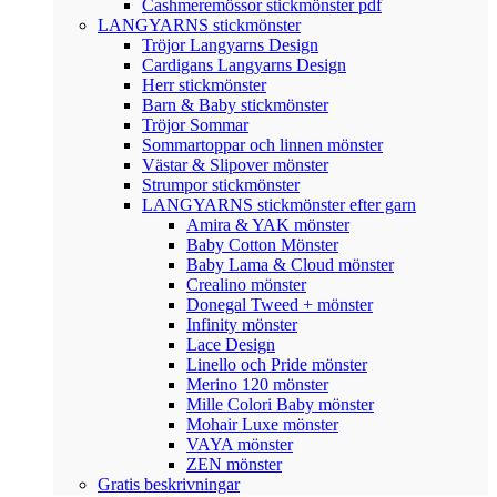
Cashmeremössor stickmönster pdf
LANGYARNS stickmönster
Tröjor Langyarns Design
Cardigans Langyarns Design
Herr stickmönster
Barn & Baby stickmönster
Tröjor Sommar
Sommartoppar och linnen mönster
Västar & Slipover mönster
Strumpor stickmönster
LANGYARNS stickmönster efter garn
Amira & YAK mönster
Baby Cotton Mönster
Baby Lama & Cloud mönster
Crealino mönster
Donegal Tweed + mönster
Infinity mönster
Lace Design
Linello och Pride mönster
Merino 120 mönster
Mille Colori Baby mönster
Mohair Luxe mönster
VAYA mönster
ZEN mönster
Gratis beskrivningar