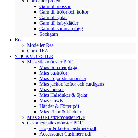
Garn efter projekt
Garn till mössor
Garn till tröjor och koftor
Garn till sjalar
Garn till babykläder
Garn till sommarplagg
Sockgarn
Rea
Modeller Rea
Garn REA
STICKMÖNSTER
Mias stickmönster PDF
Mias Sommarplagg
Mias baströjor
Mias tröjor stickmönster
Mias jackor, koftor och cardigans
Mias mössor
Mias Halsdukar & Sjalar
Mias Cowls
Händer & Fötter pdf
Mias Filtar & Kuddar
Mias SURI stickmönster PDF
Cashmere stickmönster PDF
Tröjor & koftor cashmere pdf
Accessoarer Cashmere pdf