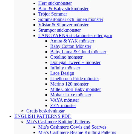
Herr stickmönster
Barn & Baby stickmönster
Tröjor Sommar
Sommartoppar och linnen mönster
Västar & Slipover mönster
Strumpor stickmönster
LANGYARNS stickmönster efter garn
Amira & YAK mönster
Baby Cotton Mönster
Baby Lama & Cloud mönster
Crealino mönster
Donegal Tweed + mönster
Infinity mönster
Lace Design
Linello och Pride mönster
Merino 120 mönster
Mille Colori Baby mönster
Mohair Luxe mönster
VAYA mönster
ZEN mönster
Gratis beskrivningar
ENGLISH PATTERNS PDF.
Mia’s Cashmere Knitting Patterns
Mia’s Cashmere Cowls and Scarves
Mia’s Cashmere Beanie Knitting Patterns