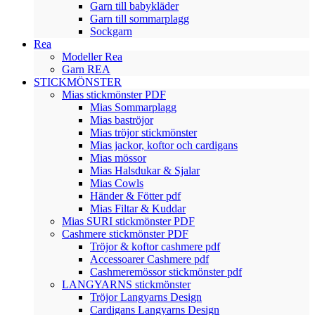
Garn till babykläder
Garn till sommarplagg
Sockgarn
Rea
Modeller Rea
Garn REA
STICKMÖNSTER
Mias stickmönster PDF
Mias Sommarplagg
Mias baströjor
Mias tröjor stickmönster
Mias jackor, koftor och cardigans
Mias mössor
Mias Halsdukar & Sjalar
Mias Cowls
Händer & Fötter pdf
Mias Filtar & Kuddar
Mias SURI stickmönster PDF
Cashmere stickmönster PDF
Tröjor & koftor cashmere pdf
Accessoarer Cashmere pdf
Cashmeremössor stickmönster pdf
LANGYARNS stickmönster
Tröjor Langyarns Design
Cardigans Langyarns Design