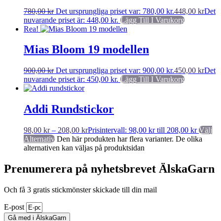
780,00
kr
Det ursprungliga priset var: 780,00 kr.
448,00
kr
Det
nuvarande priset är: 448,00 kr.
Lägg Till I Varukorg
Rea!
Mias Bloom 19 modellen
900,00
kr
Det ursprungliga priset var: 900,00 kr.
450,00
kr
Det
nuvarande priset är: 450,00 kr.
Lägg Till I Varukorg
Addi Rundstickor
98,00
kr
–
208,00
kr
Prisintervall: 98,00 kr till 208,00 kr
Välj
Alternativ
Den här produkten har flera varianter. De olika
alternativen kan väljas på produktsidan
Prenumerera på nyhetsbrevet ÄlskaGarn
Och få 3 gratis stickmönster skickade till din mail
E-post
Gå med i ÄlskaGarn