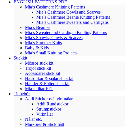
ENGLISH PATTERNS PDF.
Mia’s Cashmere Knitting Patterns
Mia’s Cashmere Cowls and Scarves
Mia’s Cashmere Beanie Knitting Patterns
Mia’s Cashmere sweaters and Cardigans
Mia’s Beanies
Mia’s Sweater and Cardigan Knitting Patterns
Mia’s Shawls, Cowls & Scarves
Mia’s Summer Knits
Baby & Kids
Mia’s Small Knitting Projects
Stickkit
Mössor stick kit
Tröjor stick kit
Accesoarer stick kit
Halsdukar & sjalar stick kit
Händer & Fötter stick kit
Mia`s filtar KIT
Tillbehör
Addi Stickor och virknålar
Addi Rundstickor
Strumpstickor
Virknålar
Nålar etc.
Markörer & Stickmått