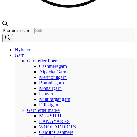
Products search
Nyheter
Garn
Garn efter fiber
Cashmeregarn
Alpacka Garn
Merinoullgarn
Bomullsgarn
Mohairgarn
Lingarn
Multifärgat garn
Effektgarn
Garn efter märke
Mias SURI
LANGYARNS
WOOLADDICTS
Cardiff Cashmere