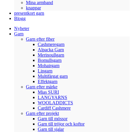
Mina armband
knappar
presentkort garn
Blogg
Nyheter
Garn
Garn efter fiber
Cashmeregarn
Alpacka Garn
Merinoullgarn
Bomullsgarn
Mohairgarn
Lingarn
Multifärgat garn
Effektgarn
Garn efter märke
Mias SURI
LANGYARNS
WOOLADDICTS
Cardiff Cashmere
Garn efter projekt
Garn till mössor
Garn till tröjor och koftor
Garn till sjalar