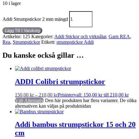
10 i lager
Addi Strumpstickor 2 mm mängd
Lägg Till I Varukorg
Artikelnr:
125
Kategorier:
Addi Stickor och virknålar
,
Garn REA
,
Rea
,
Strumpstickor
Etikett:
strumpstickor Addi
Du kanske också gillar …
ADDI Colibri strumpstickor
150,00
kr
–
210,00
kr
Prisintervall: 150,00 kr till 210,00 kr
Välj Alternativ
Den här produkten har flera varianter. De olika
alternativen kan väljas på produktsidan
Addi bambus strumpstickor 15 och 20
cm