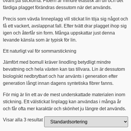
ovant på stickorna. Fibern är mindre elastisk än ull och det
färdiga plagget förändras dessutom när det används.
Precis som vävda linneplagg vill stickat lin töja sig något och
få ett vackert, avslappnat fall. Efter tvätt drar plagget ihop sig
igen och återfår sin form. Många uppskattar just denna
levande känsla som är typisk för lin.
Ett naturligt val för sommarstickning
Jämfört med bomull kräver linodling betydligt mindre
bevattning och hela växten kan tas tillvara. Lin är dessutom
biologiskt nedbrytbart och har använts i generation efter
generation långt innan dagens syntetiska fibrer fanns.
För mig är lin ett av de mest underskattade materialen inom
stickning. Ett välstickat linplagg kan användas i många år
och får ofta mer karaktär och skönhet ju längre det används.
Visar alla 3 resultat