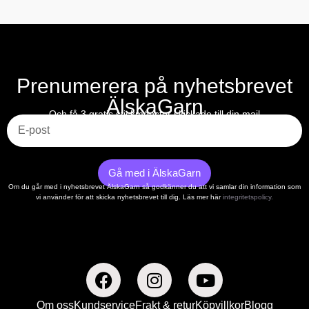
Prenumerera på nyhetsbrevet
ÄlskaGarn
E-post
Och få 3 gratis stickmönster skickade till din mail
Gå med i ÄlskaGarn
Om du går med i nyhetsbrevet ÄlskaGarn så godkänner du att vi samlar din information som
vi använder för att skicka nyhetsbrevet till dig. Läs mer här
integritetspolicy.
Om oss
Kundservice
Frakt & retur
Köpvillkor
Blogg