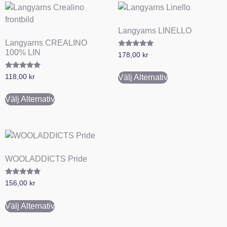
Langyarns LINELLO
Langyarns CREALINO
100% LIN
Betygsatt
178,00
kr
5.00
av 5
Betygsatt
118,00
kr
Välj Alternativ
5.00
av 5
Välj Alternativ
WOOLADDICTS Pride
Betygsatt
156,00
kr
5.00
av 5
Välj Alternativ