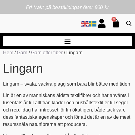
Fri frakt på beställningar över 800 kr
0
Hem
/
Garn
/
Garn efter fiber
/ Lingarn
Lingarn
Lingarn – svala, vackra plagg som bara blir bättre med tiden
Lin är en av människans äldsta textilfibrer och har använts i
tusentals år till allt från kläder och hushållstextilier till segel
och rep. Idag har intresset för lin ökat igen, både tack vare
dess fantastiska egenskaper och för att det är en av de mest
resurssnåla naturfibrerna att producera.