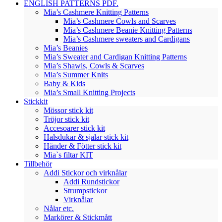
ENGLISH PATTERNS PDF.
Mia’s Cashmere Knitting Patterns
Mia’s Cashmere Cowls and Scarves
Mia’s Cashmere Beanie Knitting Patterns
Mia’s Cashmere sweaters and Cardigans
Mia’s Beanies
Mia’s Sweater and Cardigan Knitting Patterns
Mia’s Shawls, Cowls & Scarves
Mia’s Summer Knits
Baby & Kids
Mia’s Small Knitting Projects
Stickkit
Mössor stick kit
Tröjor stick kit
Accesoarer stick kit
Halsdukar & sjalar stick kit
Händer & Fötter stick kit
Mia`s filtar KIT
Tillbehör
Addi Stickor och virknålar
Addi Rundstickor
Strumpstickor
Virknålar
Nålar etc.
Markörer & Stickmått