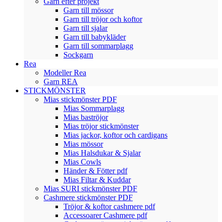
Garn efter projekt
Garn till mössor
Garn till tröjor och koftor
Garn till sjalar
Garn till babykläder
Garn till sommarplagg
Sockgarn
Rea
Modeller Rea
Garn REA
STICKMÖNSTER
Mias stickmönster PDF
Mias Sommarplagg
Mias baströjor
Mias tröjor stickmönster
Mias jackor, koftor och cardigans
Mias mössor
Mias Halsdukar & Sjalar
Mias Cowls
Händer & Fötter pdf
Mias Filtar & Kuddar
Mias SURI stickmönster PDF
Cashmere stickmönster PDF
Tröjor & koftor cashmere pdf
Accessoarer Cashmere pdf