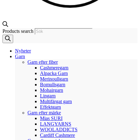
Products search
Nyheter
Garn
Garn efter fiber
Cashmeregarn
Alpacka Garn
Merinoullgarn
Bomullsgarn
Mohairgarn
Lingarn
Multifärgat garn
Effektgarn
Garn efter märke
Mias SURI
LANGYARNS
WOOLADDICTS
Cardiff Cashmere