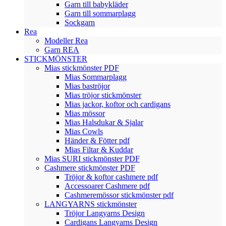
Garn till babykläder
Garn till sommarplagg
Sockgarn
Rea
Modeller Rea
Garn REA
STICKMÖNSTER
Mias stickmönster PDF
Mias Sommarplagg
Mias baströjor
Mias tröjor stickmönster
Mias jackor, koftor och cardigans
Mias mössor
Mias Halsdukar & Sjalar
Mias Cowls
Händer & Fötter pdf
Mias Filtar & Kuddar
Mias SURI stickmönster PDF
Cashmere stickmönster PDF
Tröjor & koftor cashmere pdf
Accessoarer Cashmere pdf
Cashmeremössor stickmönster pdf
LANGYARNS stickmönster
Tröjor Langyarns Design
Cardigans Langyarns Design