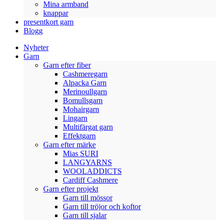
Mina armband
knappar
presentkort garn
Blogg
Nyheter
Garn
Garn efter fiber
Cashmeregarn
Alpacka Garn
Merinoullgarn
Bomullsgarn
Mohairgarn
Lingarn
Multifärgat garn
Effektgarn
Garn efter märke
Mias SURI
LANGYARNS
WOOLADDICTS
Cardiff Cashmere
Garn efter projekt
Garn till mössor
Garn till tröjor och koftor
Garn till sjalar