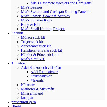
Mia’s Cashmere sweaters and Cardigans
Mia’s Beanies
Mia’s Sweater and Cardigan Knitting Patterns
Mia’s Shawls, Cowls & Scarves
Mia’s Summer Knits
Baby & Kids
Mia’s Small Knitting Projects
Stickkit
Mössor stick kit
Tröjor stick kit
Accesoarer stick kit
Halsdukar & sjalar stick kit
Händer & Fötter stick kit
Mia`s filtar KIT
Tillbehör
Addi Stickor och virknålar
Addi Rundstickor
Strumpstickor
Virknålar
Nålar etc.
Markörer & Stickmått
Mina armband
knappar
presentkort garn
Blogg