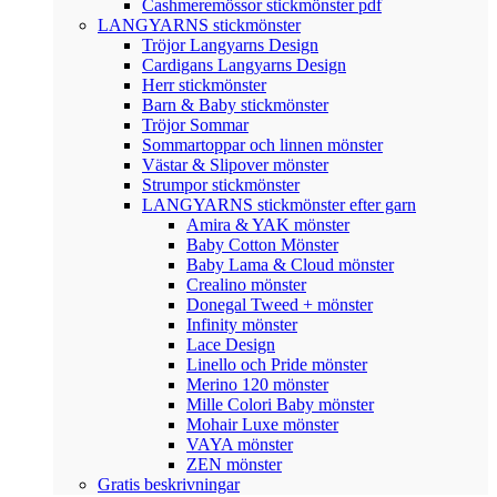
Cashmeremössor stickmönster pdf
LANGYARNS stickmönster
Tröjor Langyarns Design
Cardigans Langyarns Design
Herr stickmönster
Barn & Baby stickmönster
Tröjor Sommar
Sommartoppar och linnen mönster
Västar & Slipover mönster
Strumpor stickmönster
LANGYARNS stickmönster efter garn
Amira & YAK mönster
Baby Cotton Mönster
Baby Lama & Cloud mönster
Crealino mönster
Donegal Tweed + mönster
Infinity mönster
Lace Design
Linello och Pride mönster
Merino 120 mönster
Mille Colori Baby mönster
Mohair Luxe mönster
VAYA mönster
ZEN mönster
Gratis beskrivningar