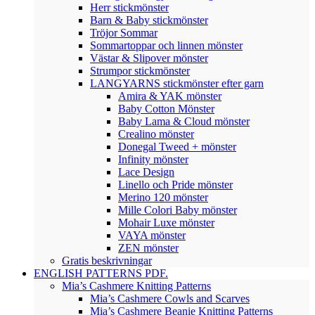
Herr stickmönster
Barn & Baby stickmönster
Tröjor Sommar
Sommartoppar och linnen mönster
Västar & Slipover mönster
Strumpor stickmönster
LANGYARNS stickmönster efter garn
Amira & YAK mönster
Baby Cotton Mönster
Baby Lama & Cloud mönster
Crealino mönster
Donegal Tweed + mönster
Infinity mönster
Lace Design
Linello och Pride mönster
Merino 120 mönster
Mille Colori Baby mönster
Mohair Luxe mönster
VAYA mönster
ZEN mönster
Gratis beskrivningar
ENGLISH PATTERNS PDF.
Mia’s Cashmere Knitting Patterns
Mia’s Cashmere Cowls and Scarves
Mia’s Cashmere Beanie Knitting Patterns