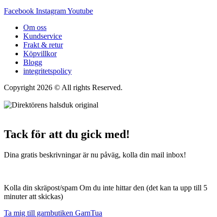
Facebook
Instagram
Youtube
Om oss
Kundservice
Frakt & retur
Köpvillkor
Blogg
integritetspolicy
Copyright 2026 © All rights Reserved.
Wordpress Woocommerce
Webbutik Skapad Av Webbyrå Interwebsite
Tack för att du gick med!
Dina gratis beskrivningar är nu påväg, kolla din mail inbox!
Kolla din skräpost/spam Om du inte hittar den (det kan ta upp till 5
minuter att skickas)
Ta mig till garnbutiken GarnTua